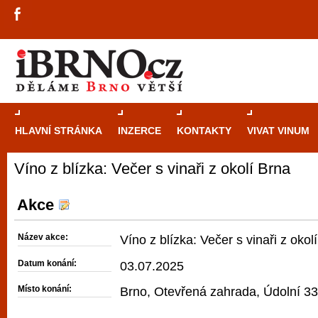
HLAVNÍ STRÁNKA
INZERCE
KONTAKTY
VIVAT VINUM
Víno z blízka: Večer s vinaři z okolí Brna
Průvodce
kasi
Brně: Od rulet
Akce
automaty
Název akce:
Víno z blízka: Večer s vinaři z okol
Brno je měs
Datum konání:
03.07.2025
zajímavé p
Místo konání:
Brno, Otevřená zahrada, Údolní 33
restaurace, div
Mimo jiné je ale také místem, kde si můžet