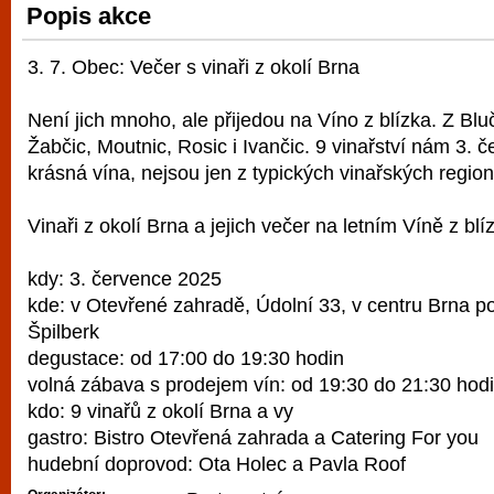
Popis akce
vyzkoušet různé kasinové hry. V neustál
metropoli naleznete širokou nabídku her o
3. 7. Obec: Večer s vinaři z okolí Brna
po moderní automaty jak pro pravidelné n
příležitostné hráče. V...
Není jich mnoho, ale přijedou na Víno z blízka. Z Bluč
Žabčic, Moutnic, Rosic i Ivančic. 9 vinařství nám 3. 
krásná vína, nejsou jen z typických vinařských regionů
Vinaři z okolí Brna a jejich večer na letním Víně z bl
kdy: 3. července 2025
kde: v Otevřené zahradě, Údolní 33, v centru Brna 
Špilberk
degustace: od 17:00 do 19:30 hodin
volná zábava s prodejem vín: od 19:30 do 21:30 hod
kdo: 9 vinařů z okolí Brna a vy
gastro: Bistro Otevřená zahrada a Catering For you
hudební doprovod: Ota Holec a Pavla Roof