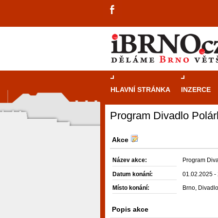
HLAVNÍ STRÁNKA
INZERCE
Program Divadlo Polár
Akce
Název akce:
Program Diva
Datum konání:
01.02.2025 -
Místo konání:
Brno, Divadl
Popis akce
návštěvníky, tak pro příležitostné h