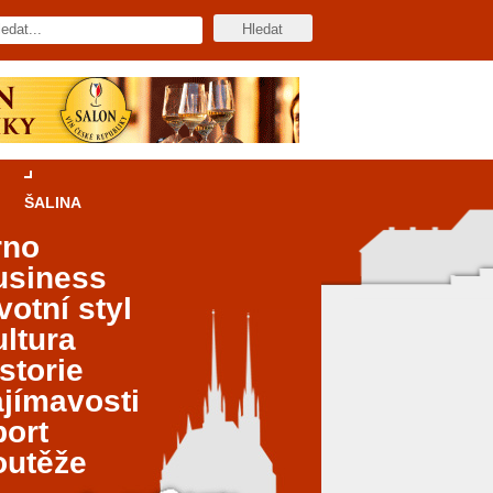
ŠALINA
rno
usiness
votní styl
ltura
storie
jímavosti
port
outěže