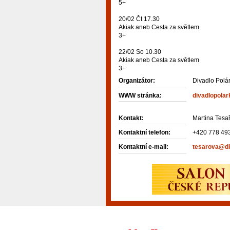
5+
20/02 Čt 17.30
Akiak aneb Cesta za světlem
3+
22/02 So 10.30
Akiak aneb Cesta za světlem
3+
Organizátor:
Divadlo Polá
WWW stránka:
divadlopolar
Kontakt:
Martina Tesa
Kontaktní telefon:
+420 778 49
Kontaktní e-mail:
tesarova@di