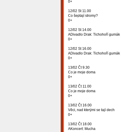
0+
12/02 St 11.00
Co šeptají stromy?
0+
12/02 St 14.00
ADivadlo Drak: Tichohoří gumák
0+
12/02 St 16.00
ADivadlo Drak: Tichohoří gumák
0+
13/02 Čt 9.30
Co je moje doma
0+
13/02 Čt 11.00
Co je moje doma
0+
13/02 Čt 16.00
Věci, nad kterými se tají dech
0+
13/02 Čt 18.00
AKoncert: Mucha