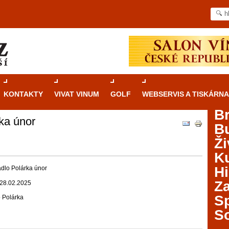
KONTAKTY
VIVAT VINUM
GOLF
WEBSERVIS A TISKÁRNA
B
ka únor
B
Průvodce
kasinovými hrami v Brně: Od
Ži
rulety po video automaty
Ku
Brno je městem známým pro zajímavé památky, skvělé
Hi
dlo Polárka únor
restaurace, divadla a univerzity. Mimo jiné je ale také
Za
 28.02.2025
místem, kde si můžete legálně a bezpečně vyzkoušet
různé kasinové hry. V neustále kvetoucí moravské
S
o Polárka
metropoli naleznete širokou nabídku her od klasické
S
rulety až po moderní automaty jak pro pravidelné
ráče. V...