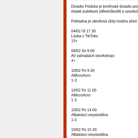
Divadlo Polárka je brněnské divadlo pro
mladé publikum (středoškolští a vysokošk
Pokladna je otevřená vždy hodinu před
04/02 Út 17.30
Láska z TikToku
15+
08/02 So 9.00
AV zahradách (workshop)
4+
10/02 Po 9.30
AMicroAcro
1-3
10/02 Po 11.00
AMicroAcro
1-3
10/02 Po 14.00
ABatolecí smyslodílna
1-3
10/02 Po 15.30
ABatolecí smyslodílna