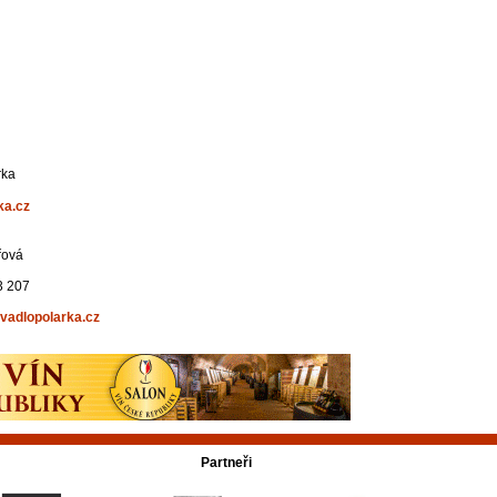
rka
ka.cz
řová
3 207
vadlopolarka.cz
Partneři