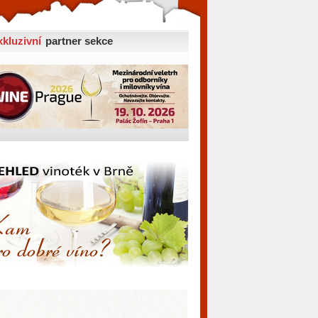
xkluzivní
partner sekce