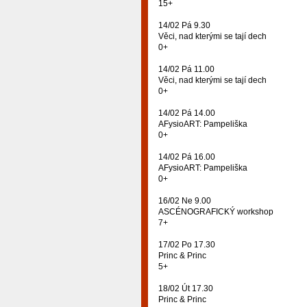
15+
14/02 Pá 9.30
Věci, nad kterými se tají dech
0+
14/02 Pá 11.00
Věci, nad kterými se tají dech
0+
14/02 Pá 14.00
AFysioART: Pampeliška
0+
14/02 Pá 16.00
AFysioART: Pampeliška
0+
16/02 Ne 9.00
ASCÉNOGRAFICKÝ workshop
7+
17/02 Po 17.30
Princ & Princ
5+
18/02 Út 17.30
Princ & Princ