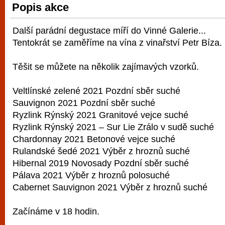
Popis akce
vyzkoušet různé kasinové hry. V neustál
metropoli naleznete širokou nabídku her o
Další parádní degustace míří do Vinné Galerie...
po moderní automaty jak pro pravidelné n
Tentokrát se zaměříme na vína z vinařství Petr Bíza.
příležitostné hráče. V...
Těšit se můžete na několik zajímavých vzorků.
Veltlínské zelené 2021 Pozdní sběr suché
Sauvignon 2021 Pozdní sběr suché
Ryzlink Rýnský 2021 Granitové vejce suché
Ryzlink Rýnský 2021 – Sur Lie Zrálo v sudě suché
Chardonnay 2021 Betonové vejce suché
Rulandské šedé 2021 Výběr z hroznů suché
Hibernal 2019 Novosady Pozdní sběr suché
Pálava 2021 Výběr z hroznů polosuché
Cabernet Sauvignon 2021 Výběr z hroznů suché
Začínáme v 18 hodin.