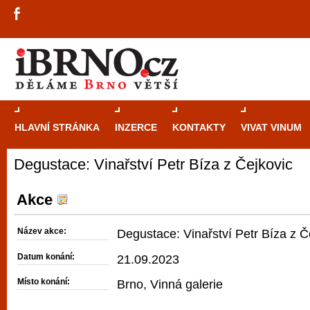
HLAVNÍ STRÁNKA
INZERCE
KONTAKTY
VIVAT VINUM
Degustace: Vinařství Petr Bíza z Čejkovic
Průvodce
kasi
Brně: Od rulet
Akce
automaty
Název akce:
Degustace: Vinařství Petr Bíza z Č
Brno je měs
Datum konání:
21.09.2023
zajímavé p
Místo konání:
Brno, Vinná galerie
restaurace, div
Mimo jiné je ale také místem, kde si můžet