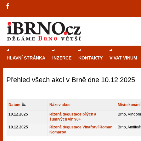
HLAVNÍ STRÁNKA
INZERCE
KONTAKTY
VIVAT VINUM
Přehled všech akcí v Brně dne 10.12.2025
Průvodce
kasi
Brně: Od rulet
automaty
Datum
Název akce
Místo konání
Brno je měs
10.12.2025
Řízená degustace bílých a
Brno, Vindom
šumivých vín 90+
zajímavé p
10.12.2025
Řízená degustace Vinařství Roman
Brno, Amfiteá
restaurace, div
Komarov
Mimo jiné je ale také místem, kde si můžet