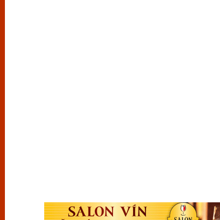
vyzkoušet různé kasinové hry. V neustál
metropoli naleznete širokou nabídku her o
po moderní automaty jak pro pravidelné n
příležitostné hráče. V...