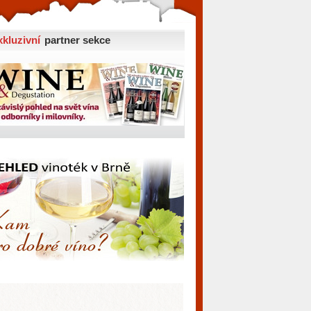
xkluzivní
partner sekce