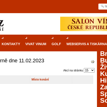
KONTAKTY
VIVAT VINUM
GOLF
WEBSERVIS A TISKÁRNA
B
B
Brně dne 11.02.2023
Průvodce
kasinovými hrami v Brně: Od
Ži
rulety po video automaty
Akcí na stránku
Ku
Brno je městem známým pro zajímavé památky, skvělé
Hi
Místo konání
restaurace, divadla a univerzity. Mimo jiné je ale také
Za
místem, kde si můžete legálně a bezpečně vyzkoušet
různé kasinové hry. V neustále kvetoucí moravské
S
metropoli naleznete širokou nabídku her od klasické
S
rulety až po moderní automaty jak pro pravidelné
ráče. V...