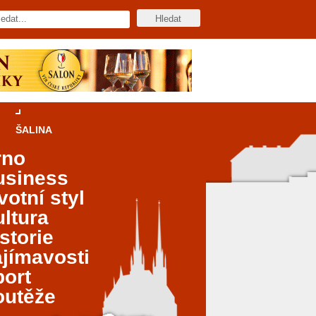
ŠALINA
rno
usiness
votní styl
ltura
storie
jímavosti
port
outěže