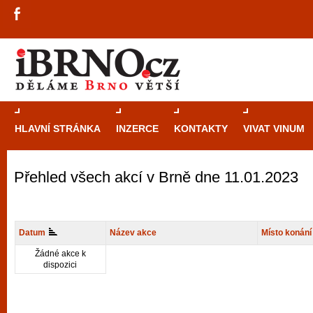
HLAVNÍ STRÁNKA
INZERCE
KONTAKTY
VIVAT VINUM
Přehled všech akcí v Brně dne 11.01.2023
Průvodce
kasi
Brně: Od rulet
automaty
Datum
Název akce
Místo konání
Brno je měs
Žádné akce k
dispozici
zajímavé p
restaurace, div
Mimo jiné je ale také místem, kde si můžet