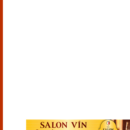
vyzkoušet různé kasinové hry. V neustál
metropoli naleznete širokou nabídku her o
po moderní automaty jak pro pravidelné n
příležitostné hráče. V...