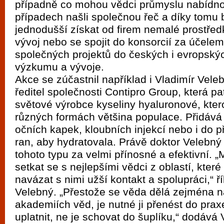
případně co mohou vědci průmyslu nabídn
vyzkoušet různé kasinové hry. V neustál
případech našli společnou řeč a díky tom
metropoli naleznete širokou nabídku her o
jednodušší získat od firem nemalé prostře
po moderní automaty jak pro pravidelné n
vývoj nebo se spojit do konsorcií za účele
příležitostné hráče. V...
společných projektů do českých i evropsk
výzkumu a vývoje.
Akce se zúčastnil například i Vladimír Vele
ředitel společnosti Contipro Group, která pa
světové výrobce kyseliny hyaluronové, kter
různých formách většina populace. Přidává
očních kapek, kloubních injekcí nebo i do p
ran, aby hydratovala. Právě doktor Velebn
tohoto typu za velmi přínosné a efektivní. „
setkat se s nejlepšími vědci z oblastí, které
navázat s nimi užší kontakt a spolupráci,“ ř
Velebný. „Přestože se věda dělá zejména n
akademiích věd, je nutné ji přenést do praxe
uplatnit, ne je schovat do šuplíku,“ dodává 