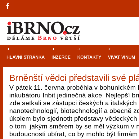
HLAVNÍ STRÁNKA
INZERCE
KONTAKTY
VIVAT VINUM
Brněnští vědci představili své p
Průvodce
kasi
V pátek 11. června proběhla v bohunickém
Brně: Od rulet
inkubátoru Inbit jedinečná akce. Nejlepší br
automaty
zde setkali se zástupci českých a italských 
nanotechnologií, biotechnologií a obecně z
Brno je měs
úkolem bylo sjednotit představy vědeckých 
zajímavé p
o tom, jakým směrem by se měl výzkum v ne
restaurace, div
budoucnosti ubírat, co by mohlo být firmám
Mimo jiné je ale také místem, kde si můžet