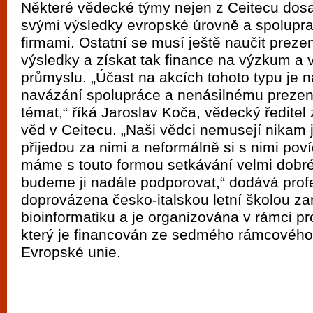
Některé vědecké týmy nejen z Ceitecu dosah
svými výsledky evropské úrovně a spolupra
firmami. Ostatní se musí ještě naučit preze
výsledky a získat tak finance na výzkum a 
průmyslu. „Účast na akcích tohoto typu je n
navázání spolupráce a nenásilnému preze
témat,“ říká Jaroslav Koča, vědecký ředitel 
věd v Ceitecu. „Naši vědci nemusejí nikam j
přijedou za nimi a neformálně si s nimi poví
máme s touto formou setkávání velmi dobré
budeme ji nadále podporovat,“ dodává prof
doprovázena česko-italskou letní školou z
bioinformatiku a je organizována v rámci pr
který je financován ze sedmého rámcovéh
Evropské unie.