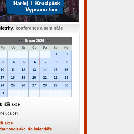
letrhy,
konference a semináře
<<
Srpen 2026
>>
Po
Út
St
Čt
Pá
So
Ne
1
2
3
4
5
6
7
8
9
10
11
12
13
14
15
16
17
18
19
20
21
22
23
24
25
26
27
28
29
30
31
bližší akce
né události
ší akce
dat novou akci do kalendáře