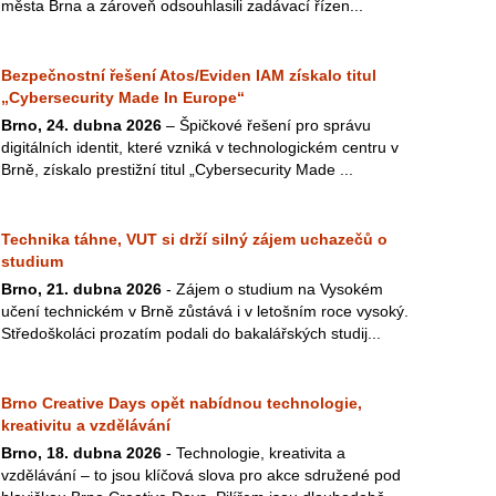
města Brna a zároveň odsouhlasili zadávací řízen...
Bezpečnostní řešení Atos/Eviden IAM získalo titul
„Cybersecurity Made In Europe“
Brno, 24. dubna 2026
– Špičkové řešení pro správu
digitálních identit, které vzniká v technologickém centru v
Brně, získalo prestižní titul „Cybersecurity Made ...
Technika táhne, VUT si drží silný zájem uchazečů o
studium
Brno, 21. dubna 2026
- Zájem o studium na Vysokém
učení technickém v Brně zůstává i v letošním roce vysoký.
Středoškoláci prozatím podali do bakalářských studij...
Brno Creative Days opět nabídnou technologie,
kreativitu a vzdělávání
Brno, 18. dubna 2026
- Technologie, kreativita a
vzdělávání – to jsou klíčová slova pro akce sdružené pod