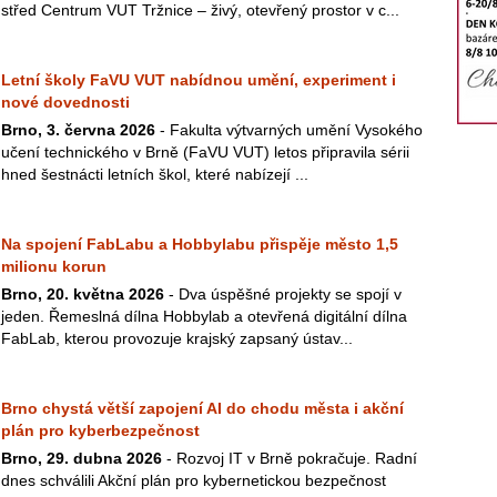
střed Centrum VUT Tržnice – živý, otevřený prostor v c...
Letní školy FaVU VUT nabídnou umění, experiment i
nové dovednosti
Brno, 3. června 2026
- Fakulta výtvarných umění Vysokého
učení technického v Brně (FaVU VUT) letos připravila sérii
hned šestnácti letních škol, které nabízejí ...
Na spojení FabLabu a Hobbylabu přispěje město 1,5
milionu korun
Brno, 20. května 2026
- Dva úspěšné projekty se spojí v
jeden. Řemeslná dílna Hobbylab a otevřená digitální dílna
FabLab, kterou provozuje krajský zapsaný ústav...
Brno chystá větší zapojení AI do chodu města i akční
plán pro kyberbezpečnost
Brno, 29. dubna 2026
- Rozvoj IT v Brně pokračuje. Radní
dnes schválili Akční plán pro kybernetickou bezpečnost