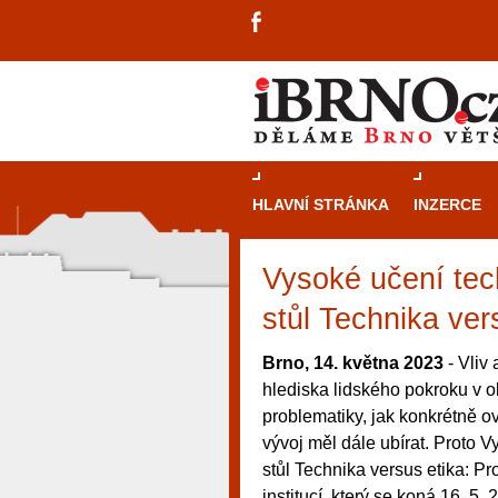
HLAVNÍ STRÁNKA
INZERCE
Vysoké učení tec
stůl Technika ver
Brno, 14. května 2023
- Vliv 
hlediska lidského pokroku v ob
problematiky, jak konkrétně o
vývoj měl dále ubírat. Proto 
stůl Technika versus etika: 
návštěvníky, tak pro příležitostné h
institucí, který se koná 16. 5