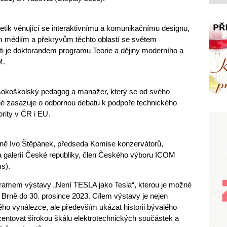
oretik věnující se interaktivnímu a komunikačnímu designu,
 médiím a překryvům těchto oblastí se světem
i je doktorandem programu Teorie a dějiny moderního a
M.
ysokoškolský pedagog a manažer, který se od svého
é zasazuje o odbornou debatu k podpoře technického
rity v ČR i EU.
ně Ivo Štěpánek, předseda Komise konzervátorů,
 a galerií České republiky, člen Českého výboru ICOM
ms).
gramem výstavy „Není TESLA jako Tesla“, kterou je možné
Brně do 30. prosince 2023. Cílem výstavy je nejen
ého vynálezce, ale především ukázat historii bývalého
entovat širokou škálu elektrotechnických součástek a