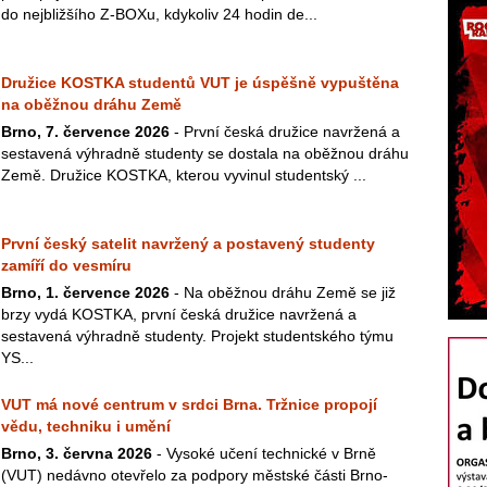
do nejbližšího Z-BOXu, kdykoliv 24 hodin de...
Družice KOSTKA studentů VUT je úspěšně vypuštěna
na oběžnou dráhu Země
Brno, 7. července 2026
- První česká družice navržená a
sestavená výhradně studenty se dostala na oběžnou dráhu
Země. Družice KOSTKA, kterou vyvinul studentský ...
První český satelit navržený a postavený studenty
zamíří do vesmíru
Brno, 1. července 2026
- Na oběžnou dráhu Země se již
brzy vydá KOSTKA, první česká družice navržená a
sestavená výhradně studenty. Projekt studentského týmu
YS...
VUT má nové centrum v srdci Brna. Tržnice propojí
vědu, techniku i umění
Brno, 3. června 2026
- Vysoké učení technické v Brně
(VUT) nedávno otevřelo za podpory městské části Brno-