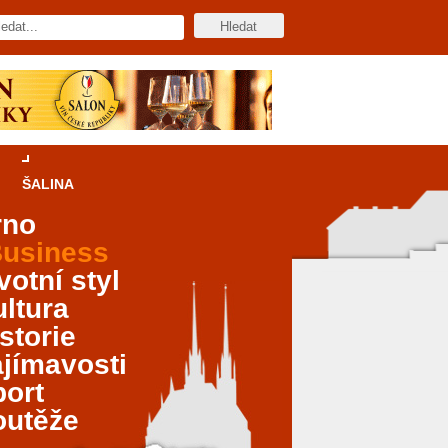
ŠALINA
rno
usiness
votní styl
ltura
storie
jímavosti
port
outěže