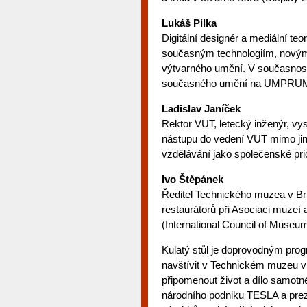
Lukáš Pilka
Digitální designér a mediální te
současným technologiím, novým
výtvarného umění. V současnost
současného umění na UMPRU
Ladislav Janíček
Rektor VUT, letecký inženýr, v
nástupu do vedení VUT mimo jin
vzdělávání jako společenské prio
Ivo Štěpánek
Ředitel Technického muzea v Br
restaurátorů při Asociaci muzeí
(International Council of Museu
Kulatý stůl je doprovodným pro
navštívit v Technickém muzeu v 
připomenout život a dílo samotn
národního podniku TESLA a prez