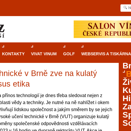
KONTAKTY
VIVAT VINUM
GOLF
WEBSERVIS A TISKÁRNA
B
hnické v Brně zve na kulatý
B
Průvodce
kasinovými hrami v Brně: Od
Ži
rulety po video automaty
sus etika
Ku
Brno je městem známým pro zajímavé památky, skvělé
a přínos technologií je dnes třeba sledovat nejen z
Hi
restaurace, divadla a univerzity. Mimo jiné je ale také
lasti vědy a techniky. Je nutné na ně nahlížet i okem
Za
místem, kde si můžete legálně a bezpečně vyzkoušet
vlivňují lidskou společnost a jakým směrem by se jejich
různé kasinové hry. V neustále kvetoucí moravské
S
Vysoké učení technické v Brně (VUT) organizuje kulatý
metropoli naleznete širokou nabídku her od klasické
S
Proměny společenské odpovědnosti vzdělávacích
rulety až po moderní automaty jak pro pravidelné
ráče. V...
. 2023 v 16 hodin ve dvoraně rektorátu VUT. Akce je