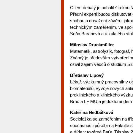
Cílem debaty je odhalit širokou 
Přední experti budou diskutova
snahou o dosažení závěru, jakou r
technickým zaměřením, ve spole
Soňa Baranová a u kulatého stolu
Miloslav Druckmüller
Matematik, astrofyzik, fotograf, 
Známý je především vytvořením 
oživil zájem vědců o studium Sl
Břetislav Lipový
Lékař, výzkumný pracovník v obl
biomateriálů, vývoje nových anti
preklinického a klinického výzku
Brno a LF MU a je doktorande
Kateřina Nedbálková
Socioložka se zaměřením na tříd
současnosti působí na Fakultě so
a třída v továrně Baťa (Display 