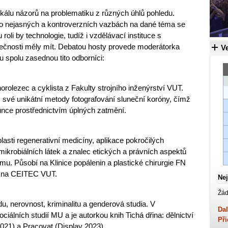
škálu názorů na problematiku z různých úhlů pohledu.
t o nejasných a kontroverzních vazbách na dané téma se
oli by technologie, tudíž i vzdělávací instituce s
čnosti měly mít. Debatou hosty provede moderátorka
Ve
 spolu zasednou tito odborníci:
horolezec a cyklista z Fakulty strojního inženýrství VUT.
své unikátní metody fotografování sluneční koróny, čímž
unce prostřednictvím úplných zatmění.
asti regenerativní medicíny, aplikace pokročilých
mikrobiálních látek a znalec etických a právních aspektů
mu. Působí na Klinice popálenin a plastické chirurgie FN
m na CEITEC VUT.
Nej
Žád
u, nerovnost, kriminalitu a genderová studia. V
Dal
ciálních studií MU a je autorkou knih Tichá dřina: dělnictví
Při
2021) a Pracovat (Display 2023).