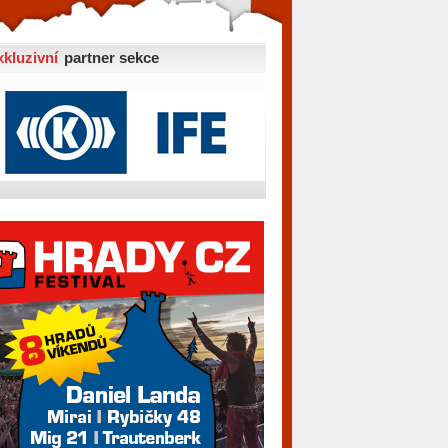
xkluzivní
partner sekce