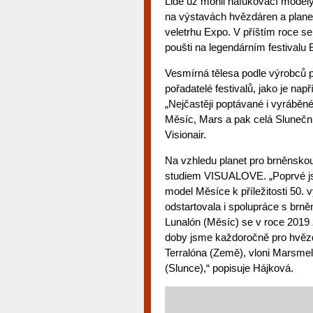
Lidé už mohli nafukovací modely
na výstavách hvězdáren a plan
veletrhu Expo. V příštím roce se
poušti na legendárním festivalu
Vesmírná tělesa podle výrobců p
pořadatelé festivalů, jako je např
„Nejčastěji poptávané i vyráběn
Měsíc, Mars a pak celá Sluneční
Visionair.
Na vzhledu planet pro brněnskou
studiem VISUALOVE. „Poprvé js
model Měsíce k příležitosti 50. v
odstartovala i spolupráce s brn
Lunalón (Měsíc) se v roce 2019 z
doby jsme každoročně pro hvězd
Terralóna (Země), vloni Marsmel
(Slunce),“ popisuje Hájková.