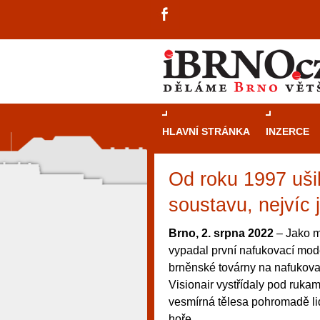
HLAVNÍ STRÁNKA
INZERCE
Od roku 1997 ušil
soustavu, nejvíc
Brno, 2. srpna 2022
– Jako m
vypadal první nafukovací mode
brněnské továrny na nafukova
Visionair vystřídaly pod ruka
vesmírná tělesa pohromadě lid
návštěvníky, tak pro příležitostné h
hoře.