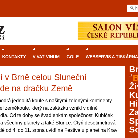
KONTAKTY
VIVAT VINUM
GOLF
WEBSERVIS A TISKÁRNA
B
i v Brně celou Sluneční
B
Průvodce
kasinovými hrami v Brně: Od
Ži
rulety po video automaty
 jde na dračku Země
Ku
Brno je městem známým pro zajímavé památky, skvělé
odrá jednolitá koule s našitými zelenými kontinenty
Hi
restaurace, divadla a univerzity. Mimo jiné je ale také
l zeměkoule, který na zakázku vznikl v dílně
Za
místem, kde si můžete legálně a bezpečně vyzkoušet
dla. Od té doby se švadlenkám společnosti Kubíček
různé kasinové hry. V neustále kvetoucí moravské
S
ma všechny planety a také Slunce. Čtyři desetimetrová
metropoli naleznete širokou nabídku her od klasické
S
é od 4. do 11. srpna uvidí na Festivalu planet na Kraví
rulety až po moderní automaty jak pro pravidelné
ráče. V...