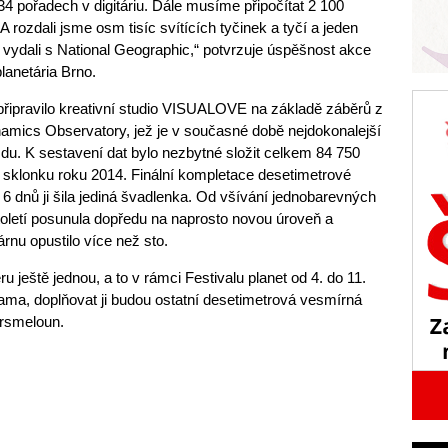
4 pořadech v digitáriu. Dále musíme připočítat 2 100
A rozdali jsme osm tisíc svítících tyčinek a tyčí a jeden
me vydali s National Geographic,“ potvrzuje úspěšnost akce
lanetária Brno.
 připravilo kreativní studio VISUALOVE na základě záběrů z
amics Observatory, jež je v současné době nejdokonalejší
zdu. K sestavení dat bylo nezbytné složit celkem 84 750
sklonku roku 2014. Finální kompletace desetimetrové
 6 dnů ji šila jediná švadlenka. Od všívání jednobarevných
století posunula dopředu na naprosto novou úroveň a
rnu opustilo více než sto.
 ještě jednou, a to v rámci Festivalu planet od 4. do 11.
ama, doplňovat ji budou ostatní desetimetrová vesmírná
arsmeloun.