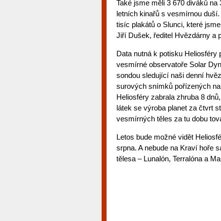
Také jsme měli 3 670 diváků na 3
letních kinařů s vesmírnou duší. 
tisíc plakátů o Slunci, které js
Jiří Dušek, ředitel Hvězdárny a p
Data nutná k potisku Heliosféry
vesmírné observatoře Solar Dyn
sondou sledující naši denní hvě
surových snímků pořízených na 
Heliosféry zabrala zhruba 8 dnů,
látek se výroba planet za čtvrt 
vesmírných těles za tu dobu tová
Letos bude možné vidět Heliosféru
srpna. A nebude na Kraví hoře s
tělesa – Lunalón, Terralóna a M