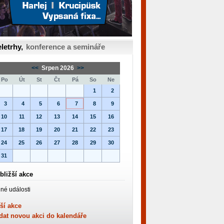
letrhy,
konference a semináře
<<
Srpen 2026
>>
Po
Út
St
Čt
Pá
So
Ne
1
2
3
4
5
6
7
8
9
10
11
12
13
14
15
16
17
18
19
20
21
22
23
24
25
26
27
28
29
30
31
bližší akce
né události
ší akce
dat novou akci do kalendáře