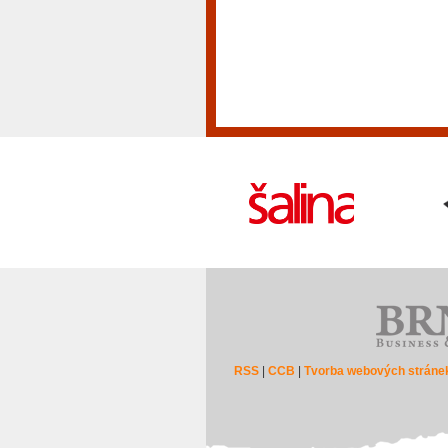
RSS
|
CCB
|
Tvorba webových stráne