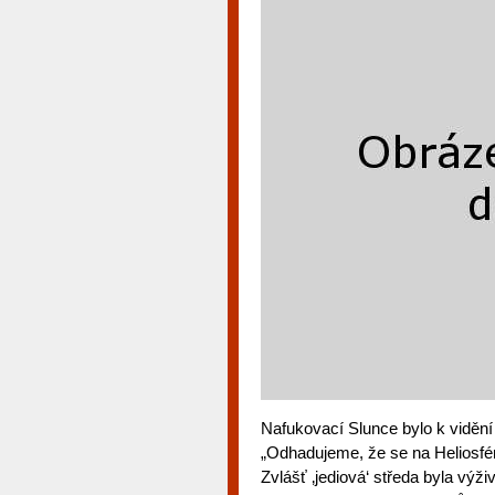
Nafukovací Slunce bylo k vidění
„Odhadujeme, že se na Heliosfér
Zvlášť ‚jediová‘ středa byla výži