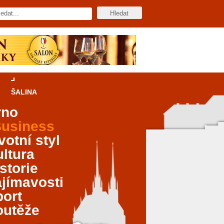
ŠALINA
rno
usiness
votní styl
ltura
storie
jímavosti
port
outěže