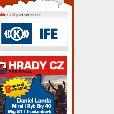
xkluzivní
partner sekce