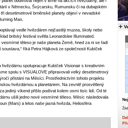
 planet obdivovat nejen v Brně na akcích hvězdárny, ale i
etárií v Německu, Švýcarsku, Rumunsku či na dubajském
 tři desetimetrové brněnské planety objeví v nevadské
 Burning Man.
Ve
optávají vedle hvězdáren nejčastěji muzea, školy nebo
íklad britský festival světla Leonardslee Illuminated.
é vesmírné těleso je naše planeta Země, hned za ni se řadí
 soustava,“ říká Petra Hájková ze společnosti Kubíček
 hvězdárnu spolupracuje Kubíček Visionair s kreativním
me spolu s VISUALOVE připravovali velký desetimetrový
ýročí přistání na Měsíci. Prostřednictvím tohoto projektu
ěnskou hvězdárnou a planetáriem. Na zevnitř prosvětlený
a jediný víkend přišlo podívat kolem osmi tisíc lidí. Od té
árnu ušili jedno nové vesmírné těleso. Měsíc následovala
Nej
oun (Mars) a letos naše jasná hvězda, Heliosféra
Žád
Dal
Při