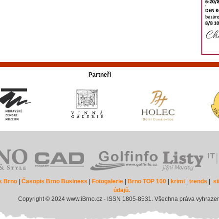
Partneři
k Brno
|
Časopis Brno Business
|
Fotogalerie
|
Brno TOP 100
|
krimi
|
trends
|
s
údajů.
Copyright © 2024 www.iBrno.cz - ISSN 1805-8531. Všechna práva vyhraze