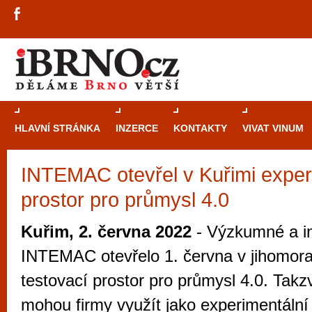
HLAVNÍ STRÁNKA
INZERCE
KONTAKTY
VIVAT VINUM
INTEMAC otevřel v Kuřimi exper
Průvodce
kasi
prostor pro průmysl 4.0
Brně: Od rulet
automaty
Kuřim, 2. června 2022
- Výzkumné a i
Brno je měs
INTEMAC otevřelo 1. června v jihomor
zajímavé p
testovací prostor pro průmysl 4.0. Takz
restaurace, div
mohou firmy využít jako experimentální
Mimo jiné je ale také místem, kde si můžet