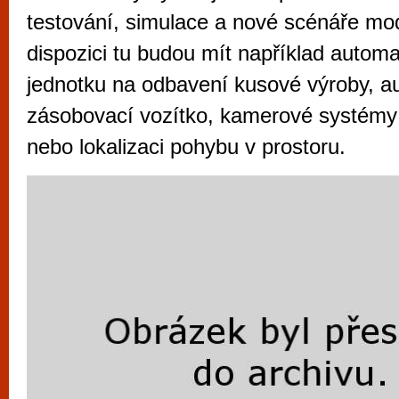
vyzkoušet různé kasinové hry. V neustál
testování, simulace a nové scénáře mod
metropoli naleznete širokou nabídku her o
dispozici tu budou mít například autom
po moderní automaty jak pro pravidelné n
jednotku na odbavení kusové výroby, 
příležitostné hráče. V...
zásobovací vozítko, kamerové systémy k
nebo lokalizaci pohybu v prostoru.