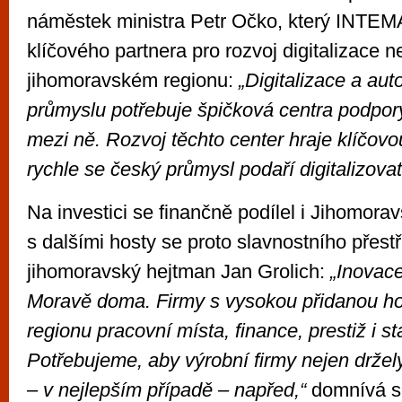
náměstek ministra Petr Očko, který INTE
klíčového partnera pro rozvoj digitalizace n
jihomoravském regionu:
„Digitalizace a au
průmyslu potřebuje špičková centra podpo
mezi ně. Rozvoj těchto center hraje klíčovou
rychle se český průmysl podaří digitalizovat
Na investici se finančně podílel i Jihomora
s dalšími hosty se proto slavnostního přestř
jihomoravský hejtman Jan Grolich:
„Inovace
Moravě doma. Firmy s vysokou přidanou ho
regionu pracovní místa, finance, prestiž i sta
Potřebujeme, aby výrobní firmy nejen držely
– v nejlepším případě – napřed,“
domnívá s