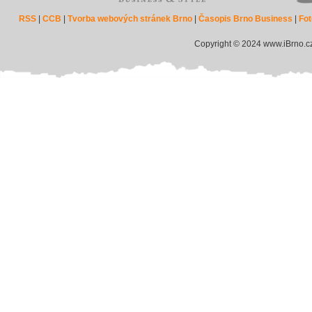
RSS
|
CCB
|
Tvorba webových stránek Brno
|
Časopis Brno Business
|
Fot
Copyright © 2024 www.iBrno.c