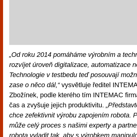
„Od roku 2014 pomáháme výrobním a tech
rozvíjet úroveň digitalizace, automatizace 
Technologie v testbedu teď posouvají možn
zase o něco dál,“
vysvětluje ředitel INTE
Zbožínek, podle kterého tím INTEMAC firmá
čas a zvyšuje jejich produktivitu.
„Představte
chce zefektivnit výrobu zapojením robota. P
může celý proces s našimi experty a partne
robota vyladit tak, aby s výrobkem manipul