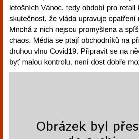
vyzkoušet různé kasinové hry. V neustál
letošních Vánoc, tedy období pro retail 
metropoli naleznete širokou nabídku her o
skutečnost, že vláda upravuje opatření 
po moderní automaty jak pro pravidelné n
Mnohá z nich nejsou promyšlena a spíš
příležitostné hráče. V...
chaos. Média se ptají obchodníků na př
druhou vlnu Covid19. Připravit se na n
byť malou kontrolu, není dost dobře mo