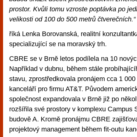
prostor. Kvůli tomu vzroste poptávka po je
velikosti od 100 do 500 metrů čtverečních.“
říká Lenka Borovanská, realitní konzultan
specializující se na moravský trh.
CBRE se v Brně letos podílela na 10 nový
Například v dubnu, během stále probíhajíc
stavu, zprostředkovala pronájem cca 1 00
kanceláří pro firmu AT&T. Původem americ
společnost expandovala v Brně již po někol
rozšířila své prostory v komplexu Campus 
budově A. Kromě pronájmu CBRE zajišťoval
projektový management během fit-outu kanc