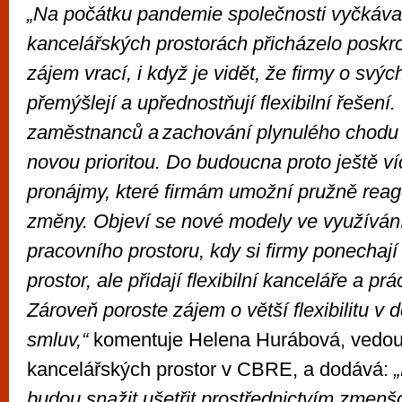
„Na počátku pandemie společnosti vyčkáva
kancelářských prostorách přicházelo poskr
zájem vrací, i když je vidět, že firmy o svý
přemýšlejí a upřednostňují flexibilní řešení
zaměstnanců a zachování plynulého chodu 
novou prioritou. Do budoucna proto ještě v
pronájmy, které firmám umožní pružně reag
změny. Objeví se nové modely ve využívání
pracovního prostoru, kdy si firmy ponechají 
prostor, ale přidají flexibilní kanceláře a prá
Zároveň poroste zájem o větší flexibilitu v 
smluv,“
komentuje Helena Hurábová, vedou
kancelářských prostor v CBRE, a dodává:
budou snažit ušetřit prostřednictvím zmenš