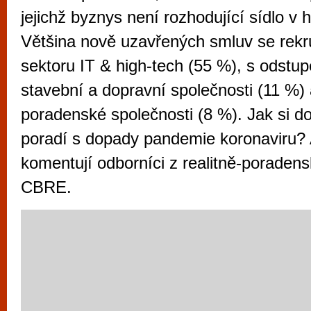
vyzkoušet různé kasinové hry. V neustál
jejichž byznys není rozhodující sídlo v
metropoli naleznete širokou nabídku her o
Většina nově uzavřených smluv se rekr
po moderní automaty jak pro pravidelné n
sektoru IT & high-tech (55 %), s odstu
příležitostné hráče. V...
stavební a dopravní společnosti (11 %) 
poradenské společnosti (8 %). Jak si do
poradí s dopady pandemie koronaviru? A
komentují odborníci z realitně-poradens
CBRE.