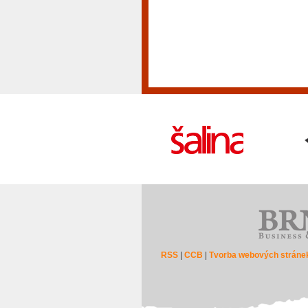
RSS
|
CCB
|
Tvorba webových stráne