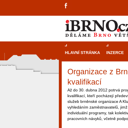
HLAVNÍ STRÁNKA
INZERCE
Organizace z Brn
kvalifikací
Až do 30. dubna 2012 potrvá prog
kvalifikací, kteří pocházejí přede
služeb brněnské organizace A Klu
vyhledáním zaměstnavatelů, jimž
individuální programy, tak kolekt
pracovních návyků, včetně podpo
návštěvníky, tak pro příležitostné h