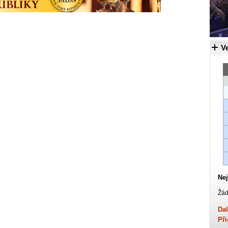
Ve
Nej
Žád
Dal
Při