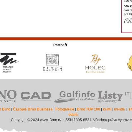
Partneři
k Brno
|
Časopis Brno Business
|
Fotogalerie
|
Brno TOP 100
|
krimi
|
trends
|
s
údajů.
Copyright © 2024 www.iBrno.cz - ISSN 1805-8531. Všechna práva vyhraze