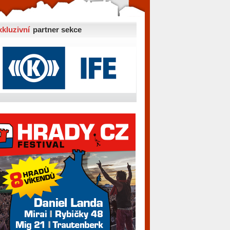
xkluzivní
partner sekce