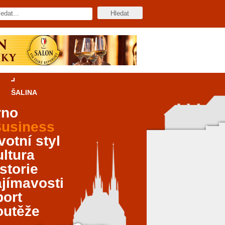
ŠALINA
rno
usiness
votní styl
ltura
storie
jímavosti
port
outěže