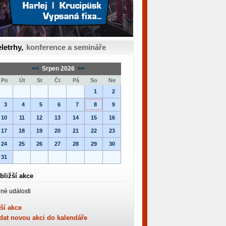
letrhy,
konference a semináře
<<
Srpen 2026
>>
Po
Út
St
Čt
Pá
So
Ne
1
2
3
4
5
6
7
8
9
10
11
12
13
14
15
16
17
18
19
20
21
22
23
24
25
26
27
28
29
30
31
bližší akce
né události
ší akce
dat novou akci do kalendáře