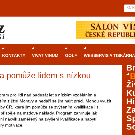
KONTAKTY
VIVAT VINUM
GOLF
WEBSERVIS A TISKÁRNA
B
a pomůže lidem s nízkou
B
Průvodce
kasinovými hrami v Brně: Od
Ži
rulety po video automaty
Ku
ram pro lidi nad padesát let s nízkým vzděláním a
Brno je městem známým pro zajímavé památky, skvělé
Hi
vším z jižní Moravy a nedaří se jim najít práci. Mohou využít
restaurace, divadla a univerzity. Mimo jiné je ale také
by ČR, která jim pomůže se zvýšením kvalifikace i s
Za
místem, kde si můžete legálně a bezpečně vyzkoušet
 přispěje na mzdové náklady. Program zahrnuje jak
různé kasinové hry. V neustále kvetoucí moravské
S
ivní nácvik zaměřený na zvýšení kvalifikace a nabytí
metropoli naleznete širokou nabídku her od klasické
S
ry motivace.
rulety až po moderní automaty jak pro pravidelné
ráče. V...