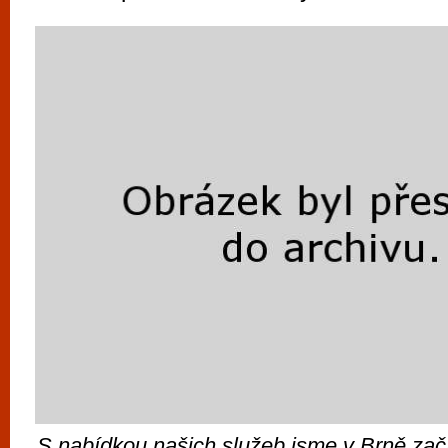
vyzkoušet různé kasinové hry. V neustál
metropoli naleznete širokou nabídku her o
po moderní automaty jak pro pravidelné n
příležitostné hráče. V...
„S nabídkou našich služeb jsme v Brně začí