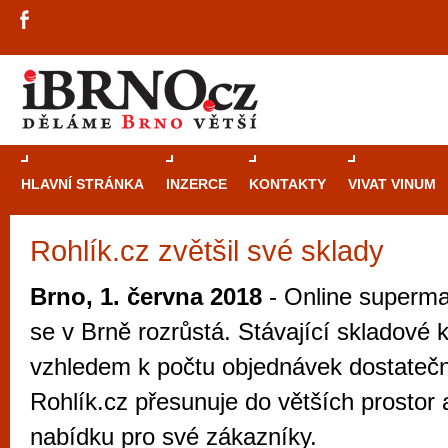
HLAVNÍ STRÁNKA
INZERCE
KONTAKTY
VIVAT VINUM
Rohlík.cz zvětšil své sklady
Průvodce
kasi
Brně: Od rulet
Brno, 1. června 2018
- Online superma
automaty
se v Brně rozrůstá. Stávající skladové 
Brno je měs
vzhledem k počtu objednávek dostatečn
zajímavé p
Rohlík.cz přesunuje do větších prostor a
restaurace, div
nabídku pro své zákazníky.
Mimo jiné je ale také místem, kde si můžet