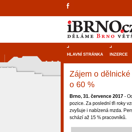
HLAVNÍ STRÁNKA
INZERCE
Zájem o dělnické
o 60 %
Brno, 31. července 2017
- Od
pozice. Za poslední tři roky v
zvyšuje i nabízená mzda. Pers
schází až 15 % pracovníků.
návštěvníky, tak pro příležitostné h