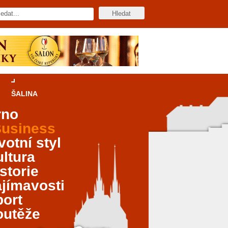
ŠALINA
rno
usiness
votní styl
ltura
storie
jímavosti
port
outěže