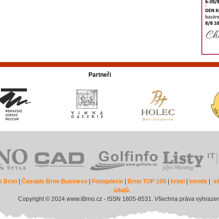
Partneři
k Brno
|
Časopis Brno Business
|
Fotogalerie
|
Brno TOP 100
|
krimi
|
trends
|
s
údajů.
Copyright © 2024 www.iBrno.cz - ISSN 1805-8531. Všechna práva vyhraze