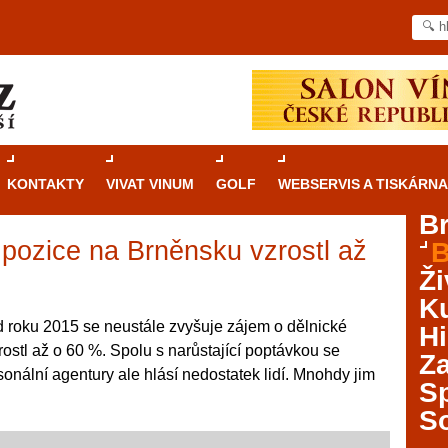
KONTAKTY
VIVAT VINUM
GOLF
WEBSERVIS A TISKÁRNA
B
 pozice na Brněnsku vzrostl až
B
Průvodce
kasinovými hrami v Brně: Od
Ži
rulety po video automaty
Ku
Brno je městem známým pro zajímavé památky, skvělé
 roku 2015 se neustále zvyšuje zájem o dělnické
Hi
restaurace, divadla a univerzity. Mimo jiné je ale také
zrostl až o 60 %. Spolu s narůstající poptávkou se
Za
místem, kde si můžete legálně a bezpečně vyzkoušet
onální agentury ale hlásí nedostatek lidí. Mnohdy jim
různé kasinové hry. V neustále kvetoucí moravské
S
metropoli naleznete širokou nabídku her od klasické
S
rulety až po moderní automaty jak pro pravidelné
ráče. V...