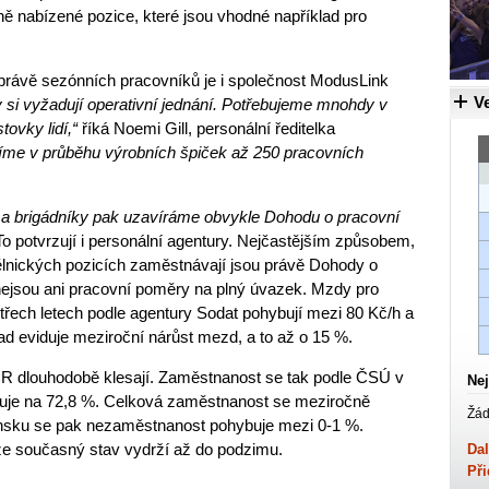
ě nabízené pozice, které jsou vhodné například pro
vě sezónních pracovníků je i společnost ModusLink
Ve
si vyžadují operativní jednání. Potřebujeme mnohdy v
ovky lidí,“
říká Noemi Gill, personální ředitelka
íme v průběhu výrobních špiček až 250 pracovních
 a brigádníky pak uzavíráme obvykle Dohodu o pracovní
To potvrzují i personální agentury. Nejčastějším způsobem,
ělnických pozicích zaměstnávají jsou právě Dohody o
 nejsou ani pracovní poměry na plný úvazek. Mzdy pro
 třech letech podle agentury Sodat pohybují mezi 80 Kč/h a
d eviduje meziroční nárůst mezd, a to až o 15 %.
R dlouhodobě klesají. Zaměstnanost se tak podle ČSÚ v
Nej
ybuje na 72,8 %. Celková zaměstnanost se meziročně
Žád
něnsku se pak nezaměstnanost pohybuje mezi 0-1 %.
že současný stav vydrží až do podzimu.
Dal
Při