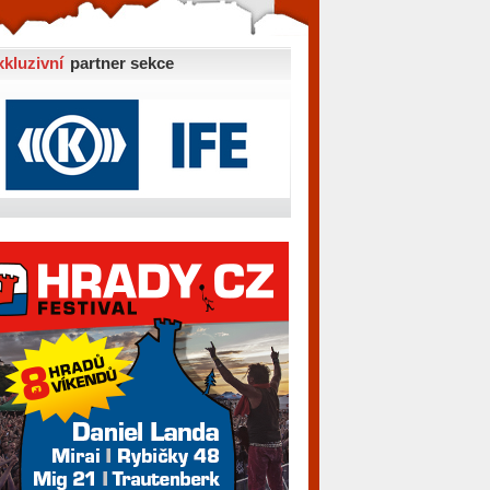
xkluzivní
partner sekce