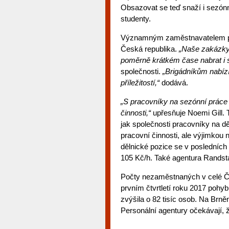
Obsazovat se teď snaží i sezónn
studenty.
Významným zaměstnavatelem prá
Česká republika.
„Naše zakázky 
poměrně krátkém čase nabrat i st
společnosti.
„Brigádníkům nabíz
příležitostí,“
dodává.
„S pracovníky na sezónní práce
činnosti,“
upřesňuje Noemi Gill. 
jak společnosti pracovníky na d
pracovní činnosti, ale výjimkou
dělnické pozice se v posledních
105 Kč/h. Také agentura Randsta
Počty nezaměstnaných v celé Č
prvním čtvrtletí roku 2017 poh
zvýšila o 82 tisíc osob. Na Br
Personální agentury očekávají, 