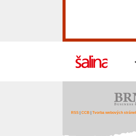
RSS
|
CCB
|
Tvorba webových stráne