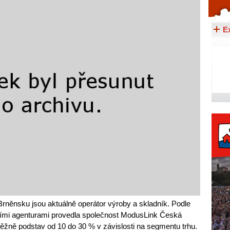
Celý článek...
E
Brněnsku jsou aktuálně operátor výroby a skladník. Podle
ními agenturami provedla společnost ModusLink Česká
běžně podstav od 10 do 30 % v závislosti na segmentu trhu.