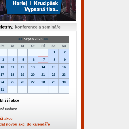
letrhy,
konference a semináře
<<
Srpen 2026
>>
Po
Út
St
Čt
Pá
So
Ne
1
2
3
4
5
6
7
8
9
10
11
12
13
14
15
16
17
18
19
20
21
22
23
24
25
26
27
28
29
30
31
bližší akce
né události
ší akce
dat novou akci do kalendáře