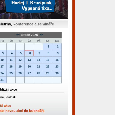
letrhy,
konference a semináře
<<
Srpen 2026
>>
Po
Út
St
Čt
Pá
So
Ne
1
2
3
4
5
6
7
8
9
10
11
12
13
14
15
16
17
18
19
20
21
22
23
24
25
26
27
28
29
30
31
bližší akce
né události
ší akce
dat novou akci do kalendáře