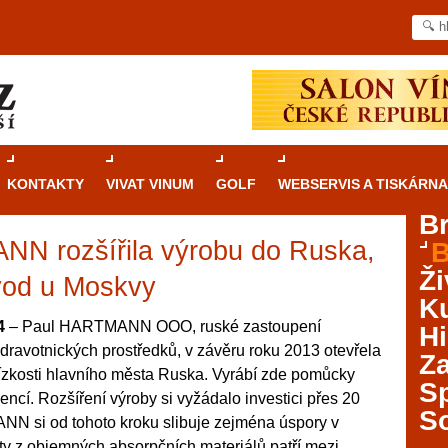
KONTAKTY
VIVAT VINUM
GOLF
WEBSERVIS A TISKÁRNA
B
N rozšířila výrobu do Ruska,
B
Průvodce
kasinovými hrami v Brně: Od
Ži
rulety po video automaty
vod u Moskvy
Ku
Brno je městem známým pro zajímavé památky, skvělé
4
– Paul HARTMANN OOO, ruské zastoupení
Hi
restaurace, divadla a univerzity. Mimo jiné je ale také
dravotnických prostředků, v závěru roku 2013 otevřela
Za
místem, kde si můžete legálně a bezpečně vyzkoušet
lízkosti hlavního města Ruska. Vyrábí zde pomůcky
různé kasinové hry. V neustále kvetoucí moravské
S
encí. Rozšíření výroby si vyžádalo investici přes 20
metropoli naleznete širokou nabídku her od klasické
S
N si od tohoto kroku slibuje zejména úspory v
rulety až po moderní automaty jak pro pravidelné
ráče. V...
kty z objemných absorpčních materiálů patří mezi