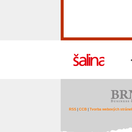
RSS
|
CCB
|
Tvorba webových stráne