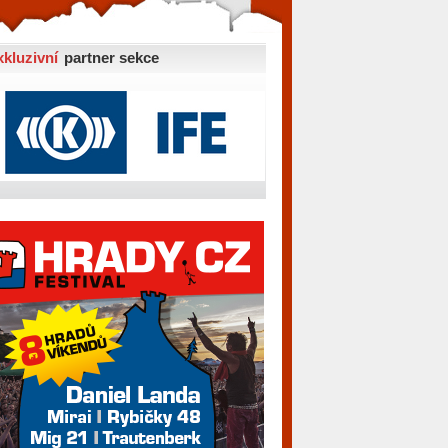
xkluzivní
partner sekce