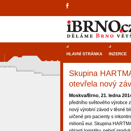
HLAVNÍ STRÁNKA
INZERCE
Skupina HARTMAN
otevřela nový zá
Moskva/Brno, 21. ledna 201
předního světového výrobce z
nový výrobní závod v těsné b
určené pro pacienty s inkontin
milionů eur. Skupina HARTMAN
návštěvníky, tak pro příležitostné h
oblasti logistiky, neboť produ