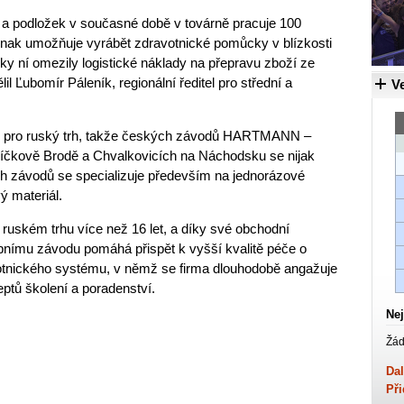
 a podložek v současné době v továrně pracuje 100
nak umožňuje vyrábět zdravotnické pomůcky v blízkosti
ky ní omezily logistické náklady na přepravu zboží ze
l Ľubomír Páleník, regionální ředitel pro střední a
Ve
e pro ruský trh, takže českých závodů HARTMANN –
íčkově Brodě a Chvalkovicích na Náchodsku se nijak
h závodů se specializuje především na jednorázové
ý materiál.
ském trhu více než 16 let, a díky své obchodní
bnímu závodu pomáhá přispět k vyšší kvalitě péče o
otnického systému, v němž se firma dlouhodobě angažuje
ptů školení a poradenství.
Nej
Žád
Dal
Při