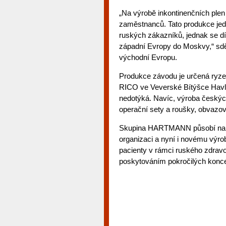
„Na výrobě inkontinenčních plen
zaměstnanců. Tato produkce jed
ruských zákazníků, jednak se dí
západní Evropy do Moskvy,“ sděli
východní Evropu.
Produkce závodu je určená ryz
RICO ve Veverské Bítýšce Havl
nedotýká. Navíc, výroba českýc
operační sety a roušky, obvazov
Skupina HARTMANN působí na ru
organizaci a nyní i novému výro
pacienty v rámci ruského zdrav
poskytováním pokročilých konce