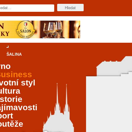
ŠALINA
rno
usiness
votní styl
ltura
storie
jímavosti
port
outěže