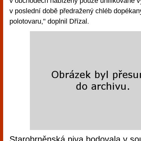
v obchodech nabízeny pouze unifikované v
v poslední době předražený chléb dopéka
polotovaru," doplnil Dřízal.
Starobrněnská piva bodovala v sou