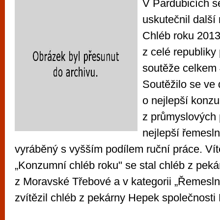
V Pardubicích s
uskutečnil další
Chléb roku 2013
z celé republiky 
soutěže celkem 
Soutěžilo se ve 
o nejlepší konz
z průmyslových 
nejlepší řemesln
vyráběný s vyšším podílem ruční práce. Ví
„Konzumní chléb roku" se stal chléb z pek
z Moravské Třebové a v kategorii „Řemesln
zvítězil chléb z pekárny Hepek společnosti