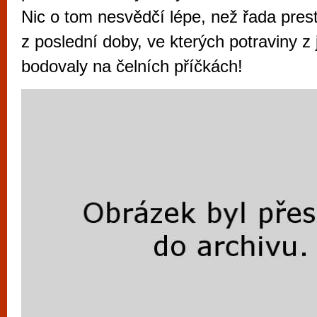
vyzkoušet různé kasinové hry. V neustál
Nic o tom nesvědčí lépe, než řada pres
metropoli naleznete širokou nabídku her o
z poslední doby, ve kterých potraviny z 
po moderní automaty jak pro pravidelné n
bodovaly na čelních příčkách!
příležitostné hráče. V...