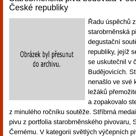
České republiky
Řadu úspěchů 
starobrněnská pi
degustační sout
republiky, jejíž
se uskutečnil v
Budějovicích. S
nenašlo ve své k
ležáků přemožite
a zopakovalo st
z minulého ročníku soutěže. Stříbrná medai
pivu z portfolia starobrněnského pivovaru, 
Černému. V kategorii světlých výčepních pi