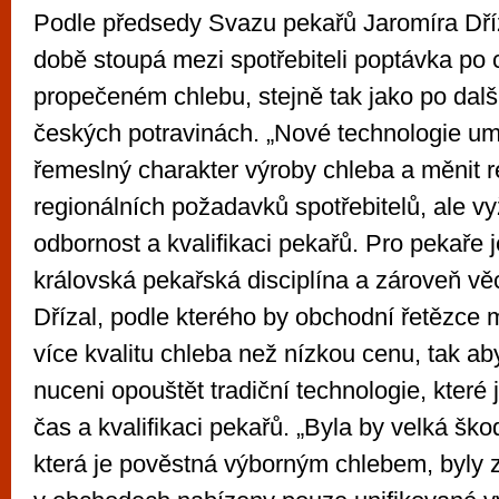
Podle předsedy Svazu pekařů Jaromíra Dří
době stoupá mezi spotřebiteli poptávka po
propečeném chlebu, stejně tak jako po další
českých potravinách. „Nové technologie u
řemeslný charakter výroby chleba a měnit r
regionálních požadavků spotřebitelů, ale v
odbornost a kvalifikaci pekařů. Pro pekaře 
královská pekařská disciplína a zároveň věc
Dřízal, podle kterého by obchodní řetězce 
více kvalitu chleba než nízkou cenu, tak ab
nuceni opouštět tradiční technologie, které 
čas a kvalifikaci pekařů. „Byla by velká ško
která je pověstná výborným chlebem, byly