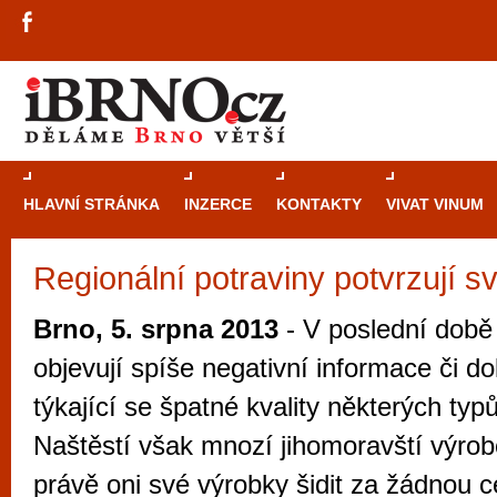
HLAVNÍ STRÁNKA
INZERCE
KONTAKTY
VIVAT VINUM
Regionální potraviny potvrzují sv
Průvodce
kasi
Brně: Od rulet
Brno, 5. srpna 2013
- V poslední době
automaty
objevují spíše negativní informace či d
Brno je měs
týkající se špatné kvality některých typů
zajímavé p
Naštěstí však mnozí jihomoravští výrobc
restaurace, div
právě oni své výrobky šidit za žádnou c
Mimo jiné je ale také místem, kde si můžet