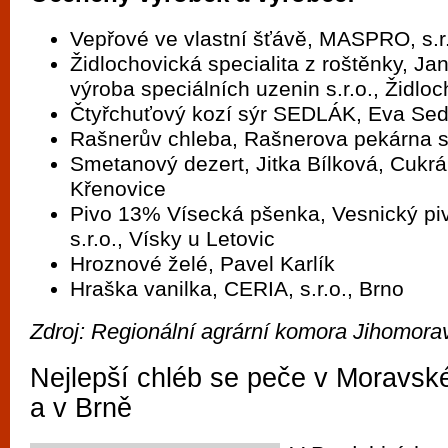
Vepřové ve vlastní šťávě, MASPRO, s.r
Židlochovická specialita z roštěnky, J
výroba speciálních uzenin s.r.o., Židlo
Čtyřchuťový kozí sýr SEDLÁK, Eva Se
Rašnerův chleba, Rašnerova pekárna s.
Smetanový dezert, Jitka Bílková, Cukrá
Křenovice
Pivo 13% Vísecká pšenka, Vesnický p
s.r.o., Vísky u Letovic
Hroznové želé, Pavel Karlík
Hraška vanilka, CERIA, s.r.o., Brno
Zdroj: Regionální agrární komora Jihomora
Nejlepší chléb se peče v Moravsk
a v Brně