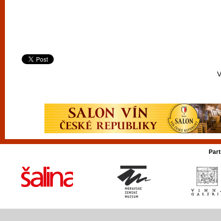
V
Part