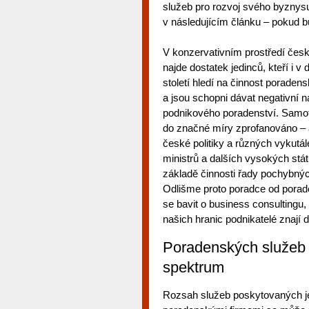
služeb pro rozvoj svého byznysu
v následujícím článku – pokud b
V konzervativním prostředí česk
najde dostatek jedinců, kteří i v
století hledí na činnost poraden
a jsou schopni dávat negativní 
podnikového poradenství. Samot
do značné míry zprofanováno – 
české politiky a různých vykutá
ministrů a dalších vysokých stá
základě činnosti řady pochybnýc
Odlišme proto poradce od porad
se bavit o business consultingu,
našich hranic podnikatelé znají d
Poradenských služeb 
spektrum
Rozsah služeb poskytovaných j