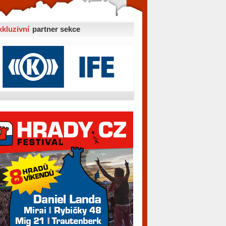
xkluzivní
partner sekce