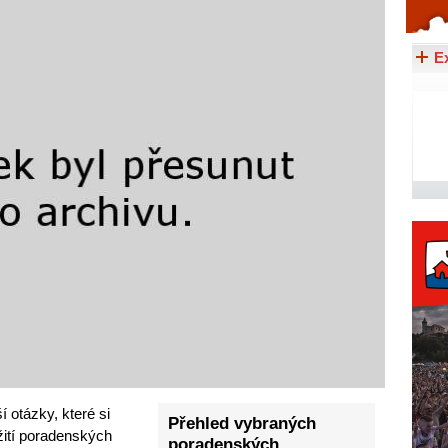
Celý článek...
E
í otázky, které si
Přehled vybraných
žití poradenských
poradenských