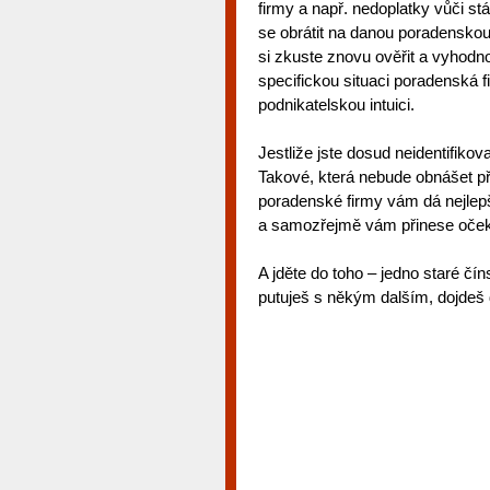
firmy a např. nedoplatky vůči st
se obrátit na danou poradenskou
si zkuste znovu ověřit a vyhodnoť
specifickou situaci poradenská fi
podnikatelskou intuici.
Jestliže jste dosud neidentifiko
Takové, která nebude obnášet pří
poradenské firmy vám dá nejle
a samozřejmě vám přinese oček
A jděte do toho – jedno staré čín
putuješ s někým dalším, dojdeš 