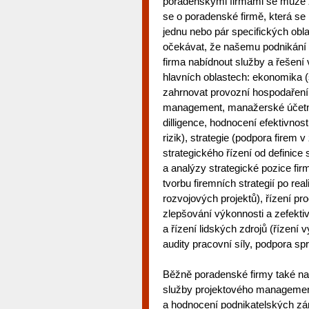
poradenskými firmami se může zn
se o poradenské firmě, která se 
jednu nebo pár specifických ob
očekávat, že našemu podnikán
firma nabídnout služby a řešení 
hlavních oblastech: ekonomika (
zahrnovat provozní hospodaření 
management, manažerské účetni
dilligence, hodnocení efektivnost
rizik), strategie (podpora firem 
strategického řízení od definice 
a analýzy strategické pozice fi
tvorbu firemních strategií po rea
rozvojových projektů), řízení p
zlepšování výkonnosti a zefekti
a řízení lidských zdrojů (řízení
audity pracovní síly, podpora spr
Běžně poradenské firmy také nabí
služby projektového managemen
a hodnocení podnikatelských zá