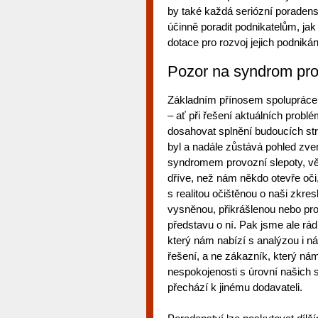
by také každá seriózní poraden
účinně poradit podnikatelům, ja
dotace pro rozvoj jejich podnikán
Pozor na syndrom pro
Základním přínosem spolupráce
– ať při řešení aktuálních prob
dosahovat splnění budoucích str
byl a nadále zůstává pohled zv
syndromem provozní slepoty, vě
dříve, než nám někdo otevře oči
s realitou očištěnou o naši zkr
vysněnou, přikrášlenou nebo pro
představu o ní. Pak jsme ale rádi
který nám nabízí s analýzou i n
řešení, a ne zákazník, který ná
nespokojenosti s úrovní našich
přechází k jinému dodavateli.