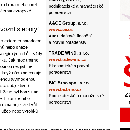
ská firma měla umět
podnikatelské a manažerské
k čerpat evropské
poradenství
í.
A&CE Group, s.r.o.
vozní slepoty!
www.ace.cz
Audit, daňové, finanční
 s externím poradcem
a právní poradenství
lémů nebo snaze
TRADE WIND, s.r.o.
ategických cílů – vždy
www.tradewind.cz
enku. Jak moc trpíme
Ekonomické a právní
tšinou nezjistíme
poradenství
, když nás konfrontuje
eslenou (vymodlenou,
BIC Brno spol. s r.o.
stě subjektivní)
www.bicbrno.cz
, že to byl konzultant,
Podnikatelské a manažerské
ávrh konkrétního
poradenství
m oznamuje, že kvůli
 služeb nebo výrobků