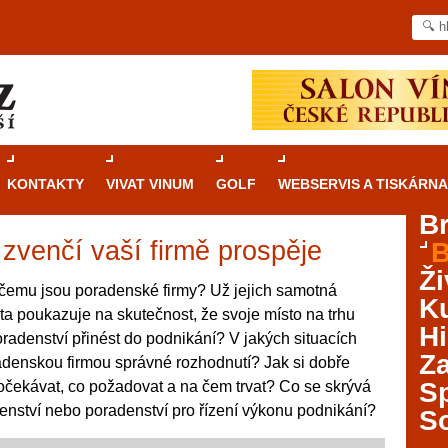
KONTAKTY
VIVAT VINUM
GOLF
WEBSERVIS A TISKÁRNA
B
zvenčí vaší firmě prospěje
B
Průvodce
kasinovými hrami v Brně: Od
Ži
rulety po video automaty
čemu jsou poradenské firmy? Už jejich samotná
Ku
ta poukazuje na skutečnost, že svoje místo na trhu
Brno je městem známým pro zajímavé památky, skvělé
Hi
adenství přinést do podnikání? V jakých situacích
restaurace, divadla a univerzity. Mimo jiné je ale také
Za
adenskou firmou správné rozhodnutí? Jak si dobře
místem, kde si můžete legálně a bezpečně vyzkoušet
různé kasinové hry. V neustále kvetoucí moravské
S
očekávat, co požadovat a na čem trvat? Co se skrývá
metropoli naleznete širokou nabídku her od klasické
ství nebo poradenství pro řízení výkonu podnikání?
S
rulety až po moderní automaty jak pro pravidelné
ráče. V...