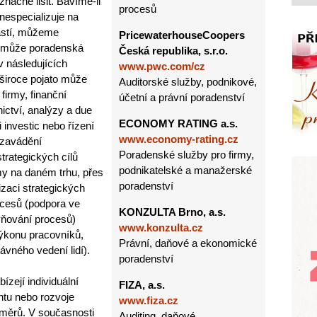
ačně lišit. Bavíme-li
procesů
nespecializuje na
lastí, můžeme
PricewaterhouseCoopers
í může poradenská
Česká republika, s.r.o.
v následujících
www.pwc.com/cz
široce pojato může
Auditorské služby, podnikové,
firmy, finanční
účetní a právní poradenství
ctví, analýzy a due
ECONOMY RATING a.s.
i investic nebo řízení
www.economy-rating.cz
v zavádění
Poradenské služby pro firmy,
strategických cílů
podnikatelské a manažerské
rmy na daném trhu, přes
poradenství
lizaci strategických
rocesů (podpora ve
KONZULTA Brno, a.s.
vňování procesů)
www.konzulta.cz
 výkonu pracovníků,
Právní, daňové a ekonomické
ávného vedení lidí).
poradenství
zejí individuální
FIZA, a.s.
tu nebo rozvoje
www.fiza.cz
měrů. V současnosti
Auditing, daňové,