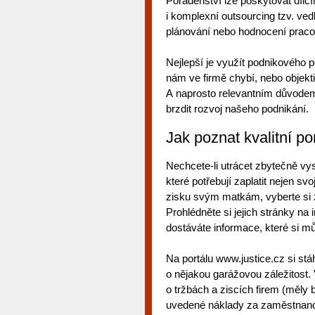
Poradenství lze poskytovat dílč
i komplexní outsourcing tzv. vedl
plánování nebo hodnocení praco
Nejlepší je využít podnikového 
nám ve firmě chybí, nebo objek
A naprosto relevantním důvodem 
brzdit rozvoj našeho podnikání.
Jak poznat kvalitní p
Nechcete-li utrácet zbytečně v
které potřebují zaplatit nejen sv
zisku svým matkám, vyberte si
Prohlédněte si jejich stránky na
dostáváte informace, které si m
Na portálu www.justice.cz si stá
o nějakou garážovou záležitost
o tržbách a ziscích firem (měly 
uvedené náklady za zaměstnanc