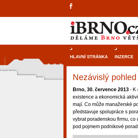
HLAVNÍ STRÁNKA
INZERCE
Nezávislý pohled 
Brno, 30. července 2013
- K 
existence a ekonomická aktivi
mají. Co může manažerské por
představuje spolupráce s por
vybrat poradenskou firmu, co 
pod pojmem podnikové poraden
návštěvníky, tak pro příležitostné h