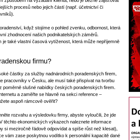
ím způsobem na vyžádání klienta, nebo je běžné zajišťovat
ejších procesů nebo jejich částí (např. účetnictví či
vníků).
poradenství, když stojíme o pohled zvenku, odbornost, která
tivní zhodnocení našich podnikatelských záměrů.
je také vlastní časová vytíženost, která může nepříjemně
oradenskou firmu?
ysoké částky za služby nadnárodních poradenských firem,
oje pracovníky v Česku, ale musí také přispívat na tvorbu
 z poměrně slušné nabídky českých poradenských firem.
 internetu a zaměřte se hlavně na sekci reference –
ůžete aspoň rámcově ověřit?
hněte rozvahu a výsledovku firmy, abyste vyloučili, že jde
. V těchto ekonomických výkazech naleznete informace
by si meziročně řádově odpovídat a spíše růst než klesat),
e vám zase poskytnou vodítko k personální kapacitě dané