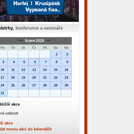
letrhy,
konference a semináře
<<
Srpen 2026
>>
Po
Út
St
Čt
Pá
So
Ne
1
2
3
4
5
6
7
8
9
10
11
12
13
14
15
16
17
18
19
20
21
22
23
24
25
26
27
28
29
30
31
bližší akce
né události
ší akce
dat novou akci do kalendáře