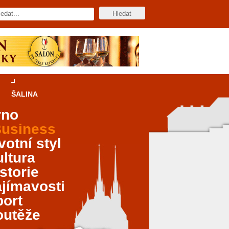
ŠALINA
rno
usiness
votní styl
ltura
storie
jímavosti
port
outěže