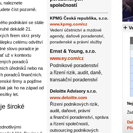
, naleznete
společností
udete číst pozorně.
KPMG Česká republika, s.r.o.
ého podnikání se stále
www.kpmg.com/cz
Ve
 druhé dekádě 21.
Vedení účetnictví a mzdové
ských firem skrz prsty
agendy, daňově poradenství,
nálepku celému odvětví
poradenské a právní služby
né slovo poradce je
Ernst & Young, s.r.o.
ať už v kontextu
www.ey.com/cz
lených poradců
Podnikové poradenství
tních úředníků nebo na
a řízení rizik, audit, daně,
h poradců finančních.
transakční poradenství
enské firmy a pojďme
 tak jak ho na západ od
Deloitte Advisory s.r.o.
esítky let.
www.deloitte.com
Nej
Řízení podnikových rizik,
je široké
audit, daňové, právní
Žád
a finanční poradenství, správa
Dal
a řízení společností,
ednotlivými
Při
outsourcing podnikových