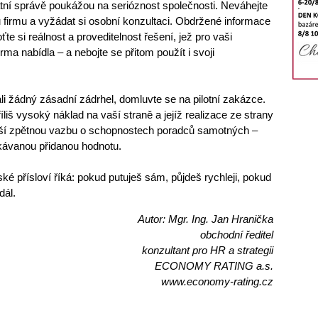
átní správě poukážou na serióznost společnosti. Neváhejte
 firmu a vyžádat si osobní konzultaci. Obdržené informace
te si reálnost a proveditelnost řešení, jež pro vaši
rma nabídla – a nebojte se přitom použít i svoji
vali žádný zásadní zádrhel, domluvte se na pilotní zakázce.
liš vysoký náklad na vaší straně a jejíž realizace ze strany
pší zpětnou vazbu o schopnostech poradců samotných –
ávanou přidanou hodnotu.
ské přísloví říká: pokud putuješ sám, půjdeš rychleji, pokud
dál.
Autor: Mgr. Ing. Jan Hranička
obchodní ředitel
konzultant pro HR a strategii
ECONOMY RATING a.s.
www.economy-rating.cz