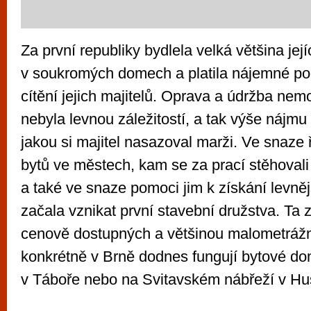
Za první republiky bydlela velká většina jej
v soukromých domech a platila nájemné pod
cítění jejich majitelů. Oprava a údržba nemo
nebyla levnou záležitostí, a tak výše nájmu
jakou si majitel nasazoval marži. Ve snaze 
bytů ve městech, kam se za prací stěhovali d
a také ve snaze pomoci jim k získání levněj
začala vznikat první stavební družstva. Ta 
cenově dostupných a většinou malometrážní
konkrétně v Brně dodnes fungují bytové do
v Táboře nebo na Svitavském nábřeží v Hu