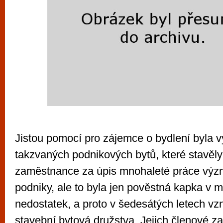
Jistou pomocí pro zájemce o bydlení byla 
takzvaných podnikových bytů, které stavěly
zaměstnance za úpis mnohaleté práce vý
podniky, ale to byla jen pověstná kapka v mo
nedostatek, a proto v šedesátých letech vzn
stavební bytová družstva. Jejich členové za