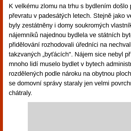
K velkému zlomu na trhu s bydlením došlo
převratu v padesátých letech. Stejně jako 
byly zestátněny i domy soukromých vlastník
nájemníků najednou bydlela ve státních byte
přidělování rozhodovali úředníci na nechv
takzvaných „byťácích". Nájem sice nebyl pří
mnoho lidí muselo bydlet v bytech administ
rozdělených podle nároku na obytnou ploch
se domovní správy staraly jen velmi povrch
chátraly.