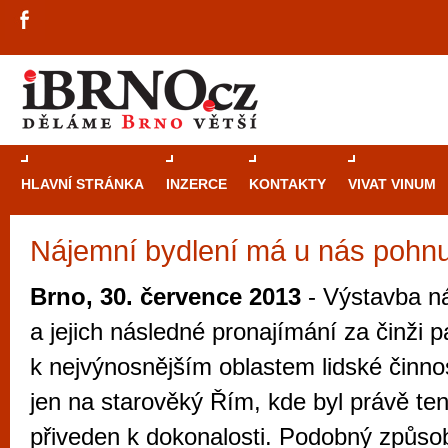
HLAVNÍ STRÁNKA
INZERCE
KONTAKTY
VIVAT VINUM
Nájemní bydlení má u nás pohnut
Průvodce
kasi
Brně: Od rulet
Brno, 30. července 2013
- Výstavba 
automaty
a jejich následné pronajímání za činži p
Brno je měs
k nejvýnosnějším oblastem lidské činn
zajímavé p
jen na starověký Řím, kde byl právě te
restaurace, div
přiveden k dokonalosti. Podobný způso
Mimo jiné je ale také místem, kde si můžet