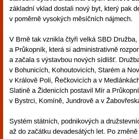
základní vklad dostali nový byt, který pak de
v poměrně vysokých měsíčních nájmech.
V Brně tak vznikla čtyři velká SBD Družba,
a Průkopník, která si administrativně rozp
a začala s výstavbou nových sídlišť. Družb
v Bohunicích, Kohoutovicích, Starém a Nov
v Králově Poli, Řečkovicích a v Medlánkách, 
Slatině a Židenicích postavil Mír a Průkopn
v Bystrci, Komíně, Jundrově a v Žabovřesk
Systém státních, podnikových a družstevní
až do začátku devadesátých let. Po změně