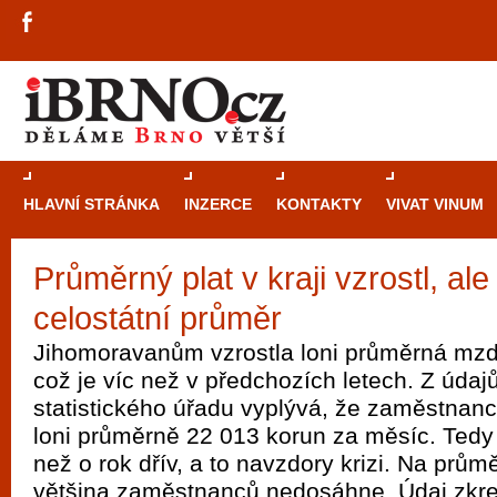
HLAVNÍ STRÁNKA
INZERCE
KONTAKTY
VIVAT VINUM
Průměrný plat v kraji vzrostl, ale
Průvodce
kasi
celostátní průměr
Brně: Od rulet
automaty
Jihomoravanům vzrostla loni průměrná mzd
což je víc než v předchozích letech. Z úda
Brno je měs
statistického úřadu vyplývá, že zaměstnanci 
zajímavé p
loni průměrně 22 013 korun za měsíc. Tedy
restaurace, div
než o rok dřív, a to navzdory krizi. Na pr
Mimo jiné je ale také místem, kde si můžet
většina zaměstnanců nedosáhne. Údaj zkres