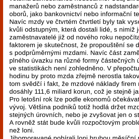
vyzkoušet různé kasinové hry. V neustál
manažerů nebo zaměstnanců z nadstanda
metropoli naleznete širokou nabídku her o
oborů, jako bankovnictví nebo informační t
po moderní automaty jak pro pravidelné n
Navíc mzdy ve čtvrtém čtvrtletí byly tak vy
kvůli odstupným, která dostali lidé, s nimiž j
příležitostné hráče. V...
zaměstnavatelé již od nového roku nepočíta
faktorem je skutečnost, že propouštění se do
s podprůměrnými mzdami. Navíc část zamě
plného úvazku na různé formy částečných
ve statistikách není zohledněno. V přepoč
hodinu by proto mzda zřejmě nerostla tak
tom svědčí i fakt, že mzdové náklady firem 
dosáhly 111,6 miliard korun, což je stejně ja
Pro letošní rok lze podle ekonomů očekáva
vývoj. Většina podniků totiž hodlá držet mz
stejných úrovních, nebo je zvyšovat jen o s
A rovněž stát bude kvůli rozpočtovým probl
než loni.
Jihomoravané pobírali loni hrubou měsíční