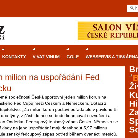
KONTAKTY
VIVAT VINUM
GOLF
WEBSERVIS A TISKÁRNA
B
m milion na uspořádání Fed
B
Průvodce
kasinovými hrami v Brně: Od
Ži
rulety po video automaty
cku
Ku
omé společnosti Česká sportovní jeden milion korun na
Brno je městem známým pro zajímavé památky, skvělé
Hi
enského Fed Cupu mezi Českem a Německem. Dotaci z
restaurace, divadla a univerzity. Mimo jiné je ale také
upitelstvo. „Za milion korun postaví pořadatelé v pavilonu B
Za
místem, kde si můžete legálně a bezpečně vyzkoušet
o oba týmy, z části dotace se bude financovat i ozvučení a
různé kasinové hry. V neustále kvetoucí moravské
S
 Roman Onderka. Fedcupový tenisový zápas Česko–Německo se
metropoli naleznete širokou nabídku her od klasické
S
Náklady na jeho uspořádání mají dosáhnout 5,97 milionu
rulety až po moderní automaty jak pro pravidelné
uje ženský fedcupový zápas potřetí během dvanácti měsíců.
ráče. V...