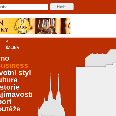
ŠALINA
rno
usiness
votní styl
ltura
storie
jímavosti
port
outěže