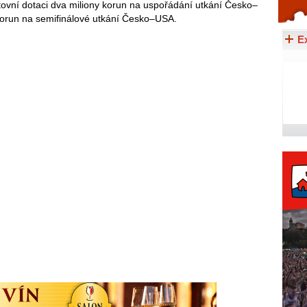
ovní dotaci dva miliony korun na uspořádání utkání Česko–
Celý článek...
 korun na semifinálové utkání Česko–USA.
E