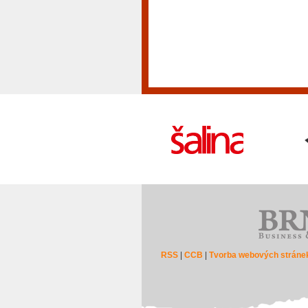
RSS
|
CCB
|
Tvorba webových stráne