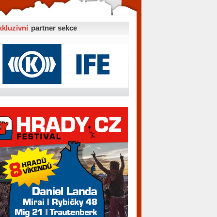
xkluzivní
partner sekce