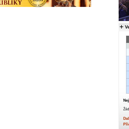
Ve
Nej
Žád
Dal
Při