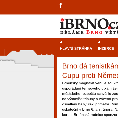
HLAVNÍ STRÁNKA
INZERCE
Brno dá tenistká
Cupu proti Něme
Brněnský magistrát věnuje soukr
uspořádání tenisového utkání ž
městského rozpočtu schválilo zast
na výstavišti tribuny a zázemí pr
osvětlení haly,“ řekl primátor
uskuteční v Brně 6. a 7. února. 
korun. Brněnská radnice sponzor
návštěvníky, tak pro příležitostné h