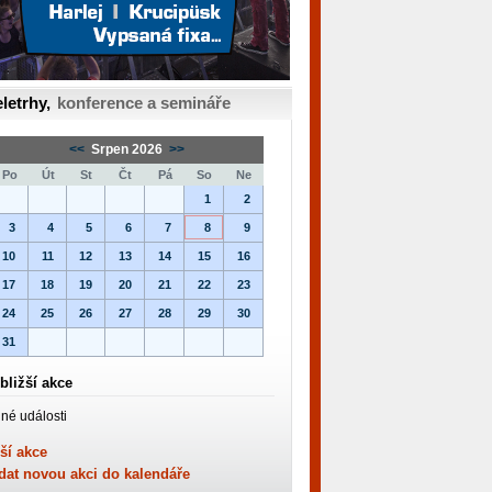
letrhy,
konference a semináře
<<
Srpen 2026
>>
Po
Út
St
Čt
Pá
So
Ne
1
2
3
4
5
6
7
8
9
10
11
12
13
14
15
16
17
18
19
20
21
22
23
24
25
26
27
28
29
30
31
bližší akce
né události
ší akce
dat novou akci do kalendáře