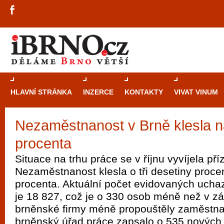
HLAVNÍ STRÁNKA
INZERCE
KONTAKTY
VIVAT VINUM
Nezaměstnanost v Brně klesla n
Průvodce
kasi
procenta
Brně: Od rulet
automaty
Situace na trhu práce se v říjnu vyvíjela pří
Nezaměstnanost klesla o tři desetiny proce
Brno je měs
procenta. Aktuální počet evidovaných uch
zajímavé p
je 18 827, což je o 330 osob méně než v zá
restaurace, div
brněnské firmy méně propouštěly zaměstnan
Mimo jiné je ale také místem, kde si můžet
brněnský úřad práce zapsalo o 535 novýc