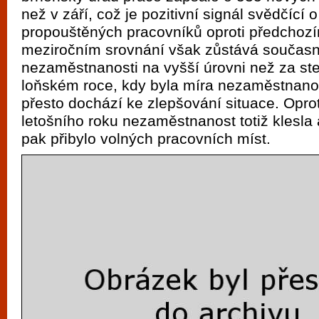
vyzkoušet různé kasinové hry. V neustál
než v září, což je pozitivní signál svědčící
metropoli naleznete širokou nabídku her o
propouštěných pracovníků oproti předchoz
po moderní automaty jak pro pravidelné n
meziročním srovnání však zůstává součas
nezaměstnanosti na vyšší úrovni než za st
příležitostné hráče. V...
loňském roce, kdy byla míra nezaměstnanost
přesto dochází ke zlepšování situace. Opro
letošního roku nezaměstnanost totiž klesla 
pak přibylo volných pracovních míst.