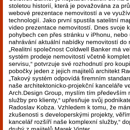
vyzkoušet různé kasinové hry. V neustál
stoletou historií, která je považována za pr
metropoli naleznete širokou nabídku her o
webové prezentace nemovitostí a ve využí
po moderní automaty jak pro pravidelné n
technologií. Jako první spustila satelitní m
video prezentace nemovitostí. Dnes svoje kl
příležitostné hráče. V...
pohybech cen přes stránku v iPhonu, nebo
nahrávání aktuální nabídky nemovitostí do
„Realitní společnost Coldwell Banker má v
systém prodeje nemovitostí včetně kompletn
servisu,“ potvrzuje své rozhodnutí pro koup
pobočky jeden z jejich majitelů architekt R
„Takový systém odpovídá firemním standard
naše architektonicko-projekční kanceláře v
Arch.Design Group, myslím tím především 
služby pro klienty,“ upřesňuje svůj podnika
Radoslav Kobza. Vzhledem k tomu, že má
zkušenosti s developerskými projekty, věříme
kancelář rozšíří naše komplexní služby,“ d
druhý z majitelů Marek Vinter.