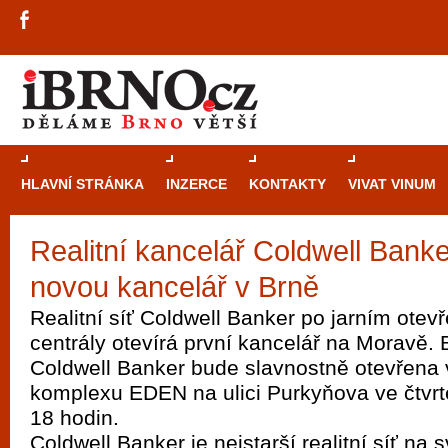
HLAVNÍ STRÁNKA
INZERCE
KONTAKTY
VIVAT VINUM
Realitní kancelář Coldwell Banke
Průvodce
kasi
novou kancelář v Brně
Brně: Od rulet
automaty
Realitní síť Coldwell Banker po jarním otev
centrály otevírá první kancelář na Moravě
Brno je měs
Coldwell Banker bude slavnostně otevřena 
zajímavé p
komplexu EDEN na ulici Purkyňova ve čtvrte
restaurace, div
18 hodin.
Mimo jiné je ale také místem, kde si můžet
Coldwell Banker je nejstarší realitní síť na 