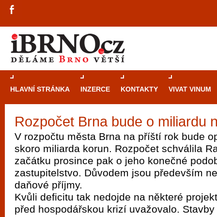
HLAVNÍ STRÁNKA
INZERCE
KONTAKTY
VIVAT VINUM
Rozpočet Brna bude o miliardu n
Průvodce
kasi
V rozpočtu města Brna na příští rok bude op
Brně: Od rulet
skoro miliarda korun. Rozpočet schválila R
automaty
začátku prosince pak o jeho konečné podo
zastupitelstvo. Důvodem jsou především n
Brno je měs
daňové příjmy.
zajímavé p
Kvůli deficitu tak nedojde na některé projekt
restaurace, div
před hospodářskou krizí uvažovalo. Stavby 
Mimo jiné je ale také místem, kde si můžet