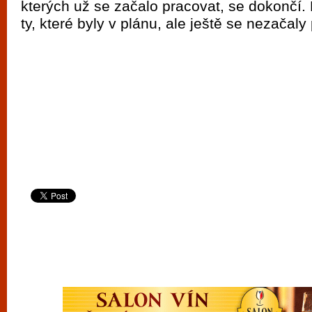
kterých už se začalo pracovat, se dokončí.
vyzkoušet různé kasinové hry. V neustál
ty, které byly v plánu, ale ještě se nezačaly
metropoli naleznete širokou nabídku her o
po moderní automaty jak pro pravidelné n
příležitostné hráče. V...