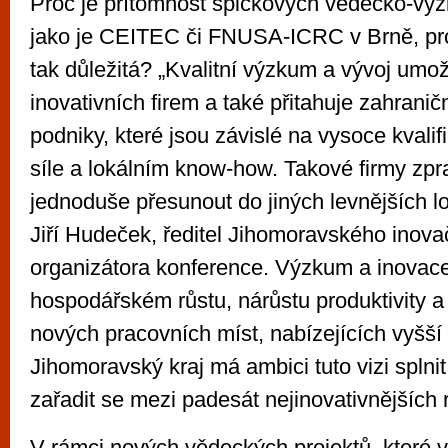
Proč je přítomnost špičkových vědecko-vý
jako je CEITEC či FNUSA-ICRC v Brně, pro
tak důležitá? „Kvalitní výzkum a vývoj umo
inovativních firem a také přitahuje zahranič
podniky, které jsou závislé na vysoce kvali
síle a lokálním know-how. Takové firmy zp
jednoduše přesunout do jiných levnějších lok
Jiří Hudeček, ředitel Jihomoravského inova
organizátora konference. Výzkum a inovace 
hospodářském růstu, nárůstu produktivity a
nových pracovních míst, nabízejících vyšší
Jihomoravský kraj má ambici tuto vizi splni
zařadit se mezi padesát nejinovativnějších 
V rámci nových vědeckých projektů, které v