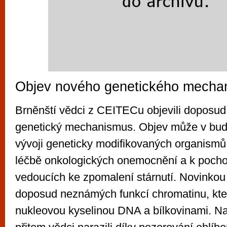
Objev nového genetického mecha
Brněnští vědci z CEITECu objevili doposu
genetický mechanismus. Objev může v bud
vývoji geneticky modifikovaných organismů
léčbě onkologických onemocnění a k poch
vedoucích ke zpomalení stárnutí. Novinkou 
doposud neznámých funkcí chromatinu, kter
nukleovou kyselinou DNA a bílkovinami. Na