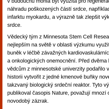
v budoucnu mohla být využita pro regenerac
náhradu poškozených částí srdce, napříkla
infarktu myokardu, a výrazně tak zlepšit vý
srdce.
Vědecký tým z Minnesota Stem Cell Research
nejlepším na světě v oblasti výzkumu využ
buněk v léčbě závažných kardiovaskulárníc
a onkologických onemocnění. Před dvěma l
vědcům z minnesotské univerzity podařilo 
historii vytvořit z jedné kmenové buňky nové
takzvaný biologický srdeční reaktor. Tyto vý
publikoval časopis Nature, považují mnozí 
novodobý zázrak.