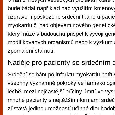
bude bádat například nad využitím kmenov
uzdravení poškozené srdeční tkáně u pacien
myokardu či nad objevem nového genetic
který může v budoucnu přispět k vývoji gen
modifikovaných organismů nebo k výzkumu 
zpomalení stárnutí.
Naděje pro pacienty se srdečním
Srdeční selhání po infarktu myokardu patří 
všechny významné pokroky ve farmakologic
léčbě, mezi nejčastější příčiny úmrtí ve vy
mnohé pacienty s nejtěžšími formami srdečn
zůstává jedinou možností účinné dlouhodo