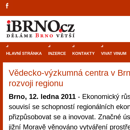
HLAVNÍ STRÁNKA
INZERCE
KONTAKTY
VIVAT VINUM
Vědecko-výzkumná centra v Brně
Průvodce
kasi
rozvoji regionu
Brně: Od rulet
automaty
Brno, 12. ledna 2011
- Ekonomický růst
Brno je měs
souvisí se schopností regionálních eko
zajímavé p
přizpůsobovat se a inovovat. Značné úsi
restaurace, div
jižní Moravě věnováno vytváření prostře
Mimo jiné je ale také místem, kde si můžet