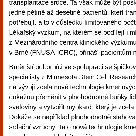
transplantace srdce. Ta však může být pos
jedné pětině až desetině pacientů, kteří tra
potřebují, a to v důsledku limitovaného poč
Lékařský výzkum, na kterém se podílejí i ml
z Mezinárodního centra klinického výzkum
v Brně (FNUSA-ICRC), přináší pacientům n
Brněnští odborníci ve spolupráci se špičk
specialisty z Minnesota Stem Cell Research 
na vývoji zcela nové technologie kmenovýc
dokážou přeměnit v plnohodnotné buňky lid
svaloviny a vytvořit myokard, který je zcela
Dokáže se například plnohodnotně stahovat 
srdeční vzruchy. Tato nová technologie k