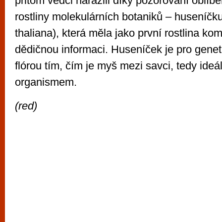
přitom vědci narazili díky pozorování oblí
rostliny molekulárních botaniků – huseníčk
thaliana), která měla jako první rostlina k
dědičnou informaci. Huseníček je pro genet
flórou tím, čím je myš mezi savci, tedy id
organismem.
(red)