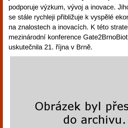
vyzkoušet různé kasinové hry. V neustál
podporuje výzkum, vývoj a inovace. Jih
metropoli naleznete širokou nabídku her o
se stále rychleji přibližuje k vyspělé e
po moderní automaty jak pro pravidelné n
na znalostech a inovacích. K této strateg
příležitostné hráče. V...
mezinárodní konference Gate2BrnoBiot
uskutečnila 21. října v Brně.