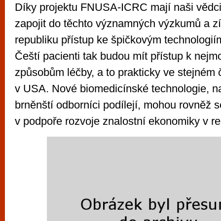
Díky projektu FNUSA-ICRC mají naši vědc
zapojit do těchto významných výzkumů a z
republiku přístup ke špičkovým technologií
Čeští pacienti tak budou mít přístup k nej
způsobům léčby, a to prakticky ve stejném č
v USA. Nové biomedicínské technologie, na 
brněnští odborníci podílejí, mohou rovněž se
v podpoře rozvoje znalostní ekonomiky v r