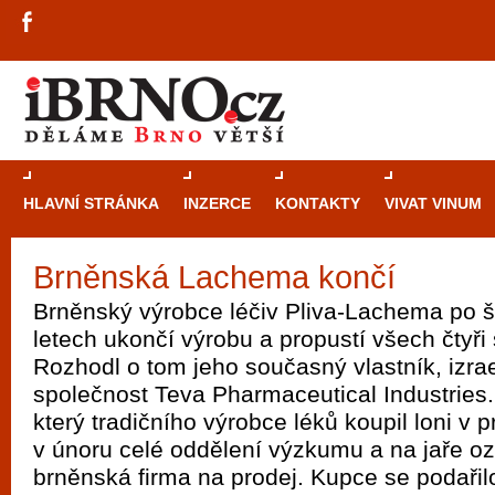
HLAVNÍ STRÁNKA
INZERCE
KONTAKTY
VIVAT VINUM
Brněnská Lachema končí
Průvodce
kasi
Brněnský výrobce léčiv Pliva-Lachema po 
Brně: Od rulet
letech ukončí výrobu a propustí všech čtyř
automaty
Rozhodl o tom jeho současný vlastník, izra
společnost Teva Pharmaceutical Industries.
Brno je měs
který tradičního výrobce léků koupil loni v pr
zajímavé p
v únoru celé oddělení výzkumu a na jaře oz
restaurace, div
brněnská firma na prodej. Kupce se podařilo
Mimo jiné je ale také místem, kde si můžet