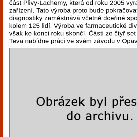
část Plivy-Lachemy, která od roku 2005 vyr
vyzkoušet různé kasinové hry. V neustál
zařízení. Tato výroba proto bude pokračovat
metropoli naleznete širokou nabídku her o
diagnostiky zaměstnává včetně dceřiné sp
po moderní automaty jak pro pravidelné n
kolem 125 lidí. Výroba ve farmaceutické di
příležitostné hráče. V...
však ke konci roku skončí. Části ze čtyř s
Teva nabídne práci ve svém závodu v Opav