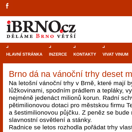
HLAVNÍ STRÁNKA
INZERCE
KONTAKTY
VIVAT VINUM
Brno dá na vánoční trhy deset m
Průvodce
kasi
Na letošní vánoční trhy v Brně, které mají b
Brně: Od rulet
lůžkovinami, spodním prádlem a tepláky, v
automaty
nejméně jedenáct milionů korun. Radní schv
pětimilionovou dotaci pro městskou firmu T
Brno je měs
a šestimilionovou půjčku. Z peněz se bude
zajímavé p
slavnostní osvětlení a stánky.
restaurace, div
Radnice se letos rozhodla pořádat trhy vlast
Mimo jiné je ale také místem, kde si můžet