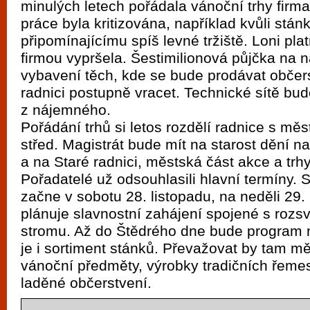
minulých letech pořádala vánoční trhy firma
vyzkoušet různé kasinové hry. V neustál
práce byla kritizována, například kvůli stá
metropoli naleznete širokou nabídku her o
připomínajícímu spíš levné tržiště. Loni pla
po moderní automaty jak pro pravidelné n
firmou vypršela. Šestimilionová půjčka na 
příležitostné hráče. V...
vybavení těch, kde se bude prodávat občer
radnici postupně vracet. Technické sítě bu
z nájemného.
Pořádání trhů si letos rozdělí radnice s měs
střed. Magistrát bude mít na starost dění 
a na Staré radnici, městská část akce a trh
Pořadatelé už odsouhlasili hlavní termíny. 
začne v sobotu 28. listopadu, na neděli 29.
plánuje slavnostní zahájení spojené s roz
stromu. Až do Štědrého dne bude program 
je i sortiment stánků. Převažovat by tam m
vánoční předměty, výrobky tradičních řeme
laděné občerstvení.