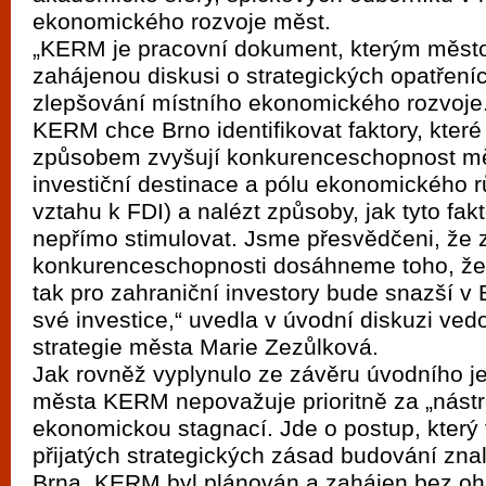
vyzkoušet různé kasinové hry. V neustál
ekonomického rozvoje měst.
metropoli naleznete širokou nabídku her o
„KERM je pracovní dokument, kterým město 
po moderní automaty jak pro pravidelné n
zahájenou diskusi o strategických opatřeníc
zlepšování místního ekonomického rozvoje.
příležitostné hráče. V...
KERM chce Brno identifikovat faktory, kter
způsobem zvyšují konkurenceschopnost mě
investiční destinace a pólu ekonomického r
vztahu k FDI) a nalézt způsoby, jak tyto fakt
nepřímo stimulovat. Jsme přesvědčeni, že
konkurenceschopnosti dosáhneme toho, že 
tak pro zahraniční investory bude snazší v 
své investice,“ uvedla v úvodní diskuzi ved
strategie města Marie Zezůlková.
Jak rovněž vyplynulo ze závěru úvodního j
města KERM nepovažuje prioritně za „nástro
ekonomickou stagnací. Jde o postup, který v
přijatých strategických zásad budování zna
Brna. KERM byl plánován a zahájen bez o