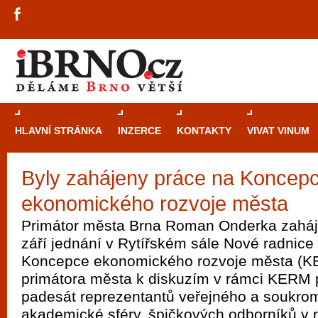
HLAVNÍ STRÁNKA
INZERCE
KONTAKTY
VIVAT VINUM
Byly zahájeny práce na Koncepc
Průvodce
kasi
ekonomického rozvoje města
Brně: Od rulet
automaty
Primátor města Brna Roman Onderka zahájil
září jednání v Rytířském sále Nové radnice 
Brno je měs
Koncepce ekonomického rozvoje města (K
zajímavé p
primátora města k diskuzím v rámci KERM p
restaurace, div
padesát reprezentantů veřejného a soukrom
Mimo jiné je ale také místem, kde si můžet
akademické sféry, špičkových odborníků v 