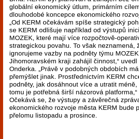
globální ekonomický útlum, primárním cílem
dlouhodobé koncepce ekonomického rozvo
„Od KERM očekávám spíše strategický poh
se KERM odlišuje například od výstupů inic
MOZEK, které mají více rozpočtově-operati
strategickou povahu. To však neznamená,
ignorujeme vazby na podněty týmu MOZEK, 
Jihomoravském kraji zahájil činnost,“ uved
Onderka. „Právě v podobných obdobích má
přemýšlet jinak. Prostřednictvím KERM chce
podněty, jak dosáhnout více a utratit méně, a
tomu je potřebná širší názorová platforma,“
Očekává se, že výstupy a závěrečná zprá
ekonomického rozvoje města KERM bude p
přelomu listopadu a prosince.