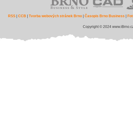
RSS
|
CCB
|
Tvorba webových stránek Brno
|
Časopis Brno Business
|
Fot
Copyright © 2024 www.iBrno.c