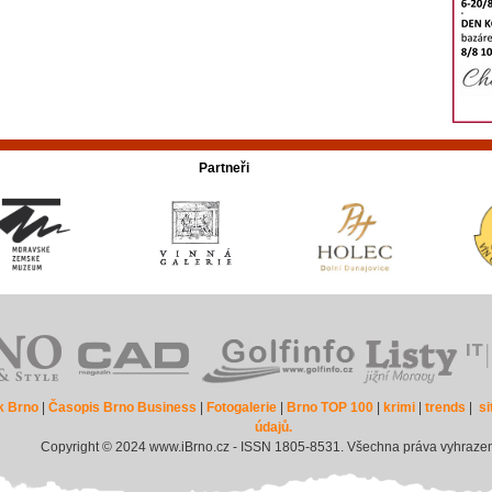
Partneři
k Brno
|
Časopis Brno Business
|
Fotogalerie
|
Brno TOP 100
|
krimi
|
trends
|
s
údajů.
Copyright © 2024 www.iBrno.cz - ISSN 1805-8531. Všechna práva vyhraze