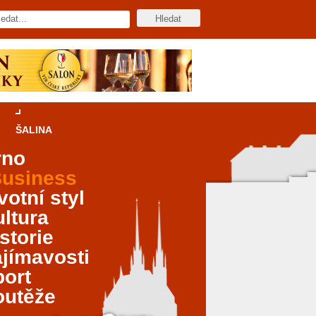
ŠALINA
rno
usiness
votní styl
ltura
storie
jímavosti
port
outěže