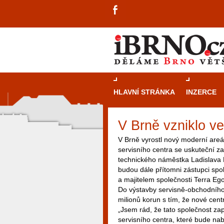
HLAVNÍ STRÁNKA
INZERCE
V Brně vzniklo ve
V Brně vyrostl nový moderní areá
servisního centra se uskuteční 
technického náměstka Ladislava M
budou dále přítomni zástupci sp
a majitelem společnosti Terra E
Do výstavby servisně-obchodního
milionů korun s tím, že nové cen
„Jsem rád, že tato společnost za
servisního centra, které bude nab
návštěvníky, tak pro příležitostné h