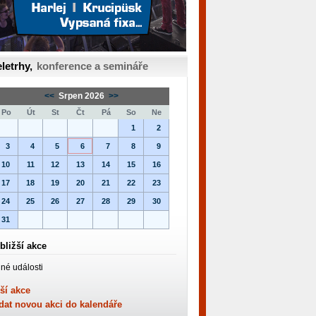
letrhy,
konference a semináře
<<
Srpen 2026
>>
Po
Út
St
Čt
Pá
So
Ne
1
2
3
4
5
6
7
8
9
10
11
12
13
14
15
16
17
18
19
20
21
22
23
24
25
26
27
28
29
30
31
bližší akce
né události
ší akce
dat novou akci do kalendáře