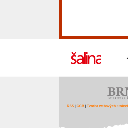
RSS
|
CCB
|
Tvorba webových stráne