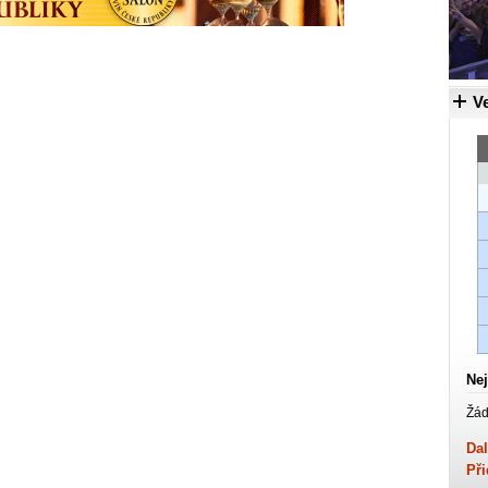
Ve
Nej
Žád
Dal
Při