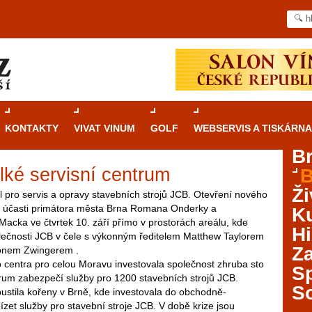
KONTAKTY
VIVAT VINUM
GOLF
WEBSERVIS A TISKÁRNA
B
lké servisní centrum
B
Průvodce
kasinovými hrami v Brně: Od
Ži
rulety po video automaty
l pro servis a opravy stavebních strojů JCB. Otevření nového
za účasti primátora města Brna Romana Onderky a
Ku
acka ve čtvrtek 10. září přímo v prostorách areálu, kde
Brno je městem známým pro zajímavé památky, skvělé
Hi
olečnosti JCB v čele s výkonným ředitelem Matthew Taylorem
restaurace, divadla a univerzity. Mimo jiné je ale také
Za
gonem Zwingerem .
místem, kde si můžete legálně a bezpečně vyzkoušet
 centra pro celou Moravu investovala společnost zhruba sto
různé kasinové hry. V neustále kvetoucí moravské
S
trum zabezpečí služby pro 1200 stavebních strojů JCB.
metropoli naleznete širokou nabídku her od klasické
S
pustila kořeny v Brně, kde investovala do obchodně-
rulety až po moderní automaty jak pro pravidelné
ízet služby pro stavební stroje JCB. V době krize jsou
ráče. V...