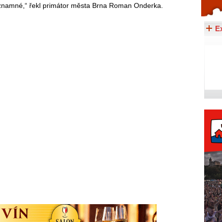
ýznamné,“ řekl primátor města Brna Roman Onderka.
Celý článek...
E