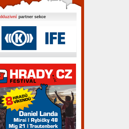
xkluzivní
partner sekce