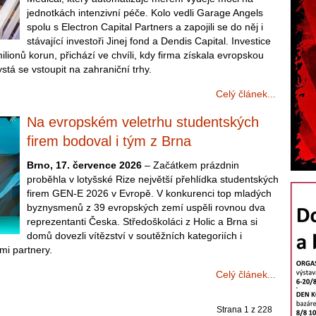
jednotkách intenzivní péče. Kolo vedli Garage Angels
spolu s Electron Capital Partners a zapojili se do něj i
stávající investoři Jinej fond a Dendis Capital. Investice
 milionů korun, přichází ve chvíli, kdy firma získala evropskou
stá se vstoupit na zahraniční trhy.
Celý článek...
Na evropském veletrhu studentských
firem bodoval i tým z Brna
Brno, 17. července 2026
– Začátkem prázdnin
proběhla v lotyšské Rize největší přehlídka studentských
firem GEN-E 2026 v Evropě. V konkurenci top mladých
byznysmenů z 39 evropských zemí uspěli rovnou dva
reprezentanti Česka. Středoškoláci z Holic a Brna si
domů dovezli vítězství v soutěžních kategoriích i
mi partnery.
Celý článek...
Strana 1 z 228