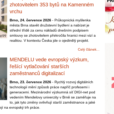
zhotovitelem 353 bytů na Kamenném
vrchu
Brno, 24. července 2026
- Průkopnická myšlenka
města Brna stavět družstevní bydlení a nabízet je
střední třídě za cenu nákladů dnešním podpisem
smlouvy se zhotovitelem překročila hranici mezi vizí a
realitou. V kontextu Česka jde o ojedinělý projekt.
Celý článek...
MENDELU vede evropský výzkum,
řešící vytlačování starších
zaměstnanců digitalizací
Brno, 23. července 2026
- Rychlý rozvoj digitálních
technologií mění způsob práce napříč profesemi i
generacemi. Mezinárodní výzkumná síť DIGI-net pod
vedením Mendelovy univerzity v Brně se zaměřuje na
to, jak tyto změny ovlivňují starší zaměstnance a jaké
šejí na evropský trh práce.