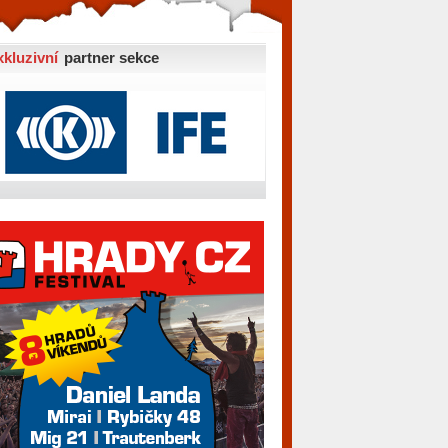
xkluzivní
partner sekce