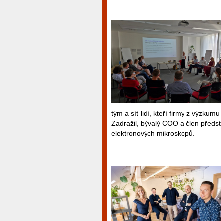
tým a síť lidí, kteří firmy z výzkum
Zadražil, bývalý COO a člen předs
elektronových mikroskopů.