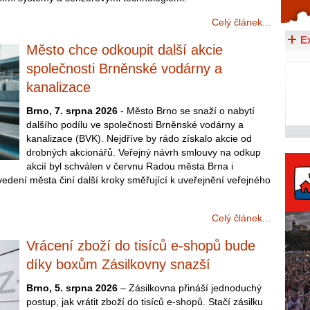
Celý článek...
Celý článek...
E
Město chce odkoupit další akcie
společnosti Brněnské vodárny a
kanalizace
Brno, 7. srpna 2026
- Město Brno se snaží o nabytí
dalšího podílu ve společnosti Brněnské vodárny a
kanalizace (BVK). Nejdříve by rádo získalo akcie od
drobných akcionářů. Veřejný návrh smlouvy na odkup
akcií byl schválen v červnu Radou města Brna i
edení města činí další kroky směřující k uveřejnění veřejného
Celý článek...
Vrácení zboží do tisíců e-shopů bude
díky boxům Zásilkovny snazší
Brno, 5. srpna 2026
– Zásilkovna přináší jednoduchý
postup, jak vrátit zboží do tisíců e-shopů. Stačí zásilku