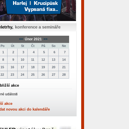
letrhy,
konference a semináře
<<
Únor 2021
>>
Po
Út
St
Čt
Pá
So
Ne
1
2
3
4
5
6
7
8
9
10
11
12
13
14
15
16
17
18
19
20
21
22
23
24
25
26
27
28
bližší akce
né události
ší akce
dat novou akci do kalendáře