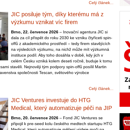
Celý článek...
JIC posiluje tým, díky kterému má z
výzkumu vznikat víc firem
Brno, 22. července 2026
– Inovační agentura JIC si
dala za cíl přispět do roku 2030 ke vzniku čtyřiceti spin-
offů z akademického prostředí – tedy firem stavějících
na výsledcích výzkumu, na nichž může mít výzkumná
instituce podíl. Aby toho dosáhla v době, kdy jich v
celém Česku vzniká kolem deseti ročně, buduje k tomu
u sami stavěli. Nejnověji tým podpory spin-offů posílil Martin
tavenstva společnosti Tescan, světového výrobce
Celý článek...
JIC Ventures investuje do HTG
Medical, který automatizuje péči na JIP
Brno, 20. července 2026
– Fond JIC Ventures se
připojil k pre-seed kolu českého medtech startupu HTG
Medical, který automatizuje měření výdeje moči na