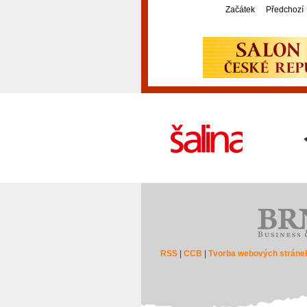
Začátek
Předchozí
RSS
|
CCB
|
Tvorba webových stráne