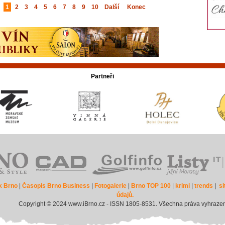
1
2
3
4
5
6
7
8
9
10
Další
Konec
Partneři
k Brno
|
Časopis Brno Business
|
Fotogalerie
|
Brno TOP 100
|
krimi
|
trends
|
s
údajů.
Copyright © 2024 www.iBrno.cz - ISSN 1805-8531. Všechna práva vyhraze