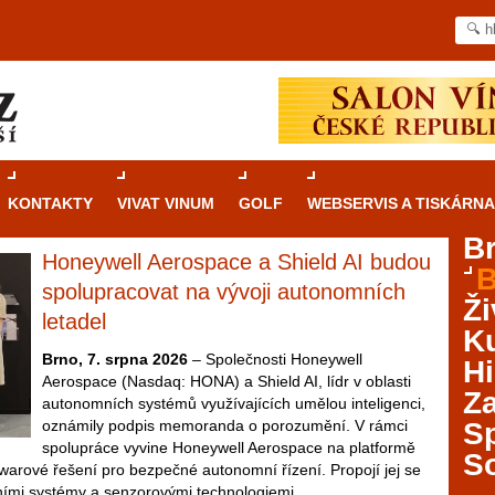
KONTAKTY
VIVAT VINUM
GOLF
WEBSERVIS A TISKÁRNA
B
Honeywell Aerospace a Shield AI budou
B
Průvodce
kasinovými hrami v Brně: Od
spolupracovat na vývoji autonomních
Ži
rulety po video automaty
letadel
Ku
Brno je městem známým pro zajímavé památky, skvělé
Brno, 7. srpna 2026
– Společnosti Honeywell
Hi
restaurace, divadla a univerzity. Mimo jiné je ale také
Aerospace (Nasdaq: HONA) a Shield AI, lídr v oblasti
Za
místem, kde si můžete legálně a bezpečně vyzkoušet
autonomních systémů využívajících umělou inteligenci,
různé kasinové hry. V neustále kvetoucí moravské
oznámily podpis memoranda o porozumění. V rámci
S
metropoli naleznete širokou nabídku her od klasické
spolupráce vyvine Honeywell Aerospace na platformě
S
rulety až po moderní automaty jak pro pravidelné
twarové řešení pro bezpečné autonomní řízení. Propojí jej se
ráče. V...
ími systémy a senzorovými technologiemi.