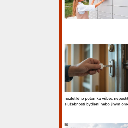
nezletilého potomka vůbec nepustit 
služebností bydlení nebo jiným o