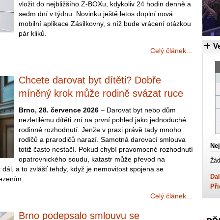
vložit do nejbližšího Z-BOXu, kdykoliv 24 hodin denně a
sedm dní v týdnu. Novinku ještě letos doplní nová
mobilní aplikace Zásilkovny, s níž bude vrácení otázkou
pár kliků.
Ve
Celý článek...
Chcete darovat byt dítěti? Dobře
míněný krok může rodině svázat ruce
Brno, 28. července 2026
– Darovat byt nebo dům
nezletilému dítěti zní na první pohled jako jednoduché
rodinné rozhodnutí. Jenže v praxi právě tady mnoho
rodičů a prarodičů narazí. Samotná darovací smlouva
Nej
totiž často nestačí. Pokud chybí pravomocné rozhodnutí
opatrovnického soudu, katastr může převod na
Žád
dál, a to zvlášť tehdy, když je nemovitost spojena se
Dal
mezením.
Při
Celý článek...
Brno podepsalo smlouvu se