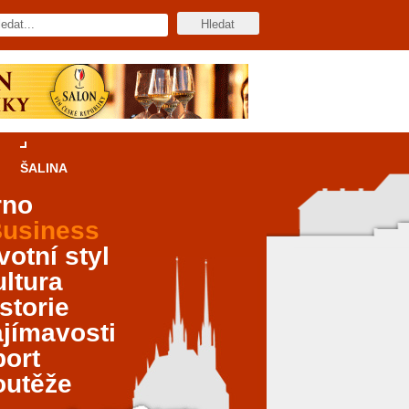
ŠALINA
rno
usiness
votní styl
ltura
storie
jímavosti
port
outěže