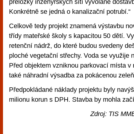
přeložky inženýrských sítí vyvolané dostav
Konkrétně se jedná o kanalizační potrubí.“
Celkově tedy projekt znamená výstavbu nov
třídy mateřské školy s kapacitou 50 dětí. V
retenční nádrž, do které budou svedeny de
ploché vegetační střechy. Voda se využije n
Před objektem vzniknou parkovací místa v 
také náhradní výsadba za pokácenou zeleň
Předpokládané náklady projektu byly navý
milionu korun s DPH. Stavba by mohla začí
Zdroj: TIS MMB