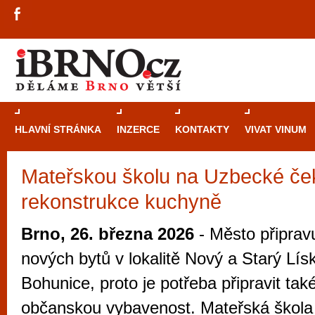
HLAVNÍ STRÁNKA
INZERCE
KONTAKTY
VIVAT VINUM
Mateřskou školu na Uzbecké ček
Průvodce
kasi
rekonstrukce kuchyně
Brně: Od rulet
automaty
Brno, 26. března 2026
- Město připrav
Brno je měs
nových bytů v lokalitě Nový a Starý Lís
zajímavé p
Bohunice, proto je potřeba připravit tak
restaurace, div
občanskou vybavenost. Mateřská škol
Mimo jiné je ale také místem, kde si můžet