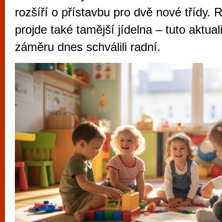
vyzkoušet různé kasinové hry. V neustál
rozšíří o přístavbu pro dvě nové třídy. 
metropoli naleznete širokou nabídku her o
projde také tamější jídelna – tuto aktual
po moderní automaty jak pro pravidelné n
záměru dnes schválili radní.
příležitostné hráče. V...