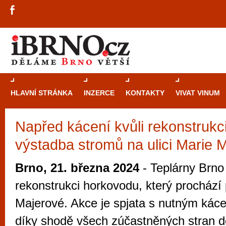
HLAVNÍ STRÁNKA
INZERCE
KONTAKTY
VIVAT VINUM
Napřed kácení kvůli rekonstrukc
Průvodce
kasi
výstadba stromů na ulici Marie 
Brně: Od rulet
automaty
Brno, 21. března 2024
- Teplárny Brno 
Brno je měs
rekonstrukci horkovodu, který prochází 
zajímavé p
Majerové. Akce je spjata s nutným kác
restaurace, div
díky shodě všech zúčastněných stran d
Mimo jiné je ale také místem, kde si můžet