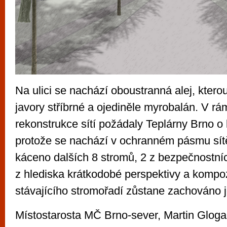
Na ulici se nachází oboustranná alej, ktero
javory stříbrné a ojediněle myrobalán. V rá
rekonstrukce sítí požádaly Teplárny Brno o
protože se nachází v ochranném pásmu sí
káceno dalších 8 stromů, 2 z bezpečnostní
z hlediska krátkodobé perspektivy a kompo
stávajícího stromořadí zůstane zachováno j
Místostarosta MČ Brno-sever, Martin Glog