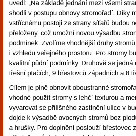
uvedl: „Na základě jednání mezi všemi str
shodli v postupu obnovy stromořadí. Díky
vstřícnému postoji ze strany síťařů budou n
přeloženy, což umožní novou výsadbu strom
podmínek. Zvolíme vhodnější druhy stromů 
i vzhledu veřejného prostoru. Pro stromy b
kvalitní půdní podmínky. Druhově se jedná 
třešní ptačích, 9 břestovců západních a 8 tř
Cílem je plně obnovit oboustranné stromořa
vhodné použít stromy s lehčí texturou a m
vyvarovat se přílišného zastínění ulice v b
dojde k výsadbě ovocných stromů bez plodů
a hrušky. Pro doplnění poslouží břestovec 