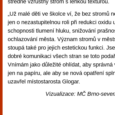
středně vzrůstný strom s lehkou texturou.
„Už malé děti ve školce ví, že bez stromů 
jen o nezastupitelnou roli při redukci oxidu u
schopnosti tlumení hluku, snižování prašno
ochlazování města. Význam stromů v měst
stoupá také pro jejich estetickou funkci. Js
dobré komunikaci všech stran se toto podaři
Vnímám jako důležité ohlídat, aby správná
jen na papíru, ale aby se nová opatření splnil
uzavřel místostarosta Glogar.
Vizualizace: MČ Brno-seve