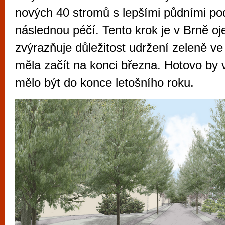
vyzkoušet různé kasinové hry. V neustál
nových 40 stromů s lepšími půdními p
metropoli naleznete širokou nabídku her o
následnou péčí. Tento krok je v Brně oj
po moderní automaty jak pro pravidelné n
zvýrazňuje důležitost udržení zeleně v
příležitostné hráče. V...
měla začít na konci března. Hotovo by
mělo být do konce letošního roku.