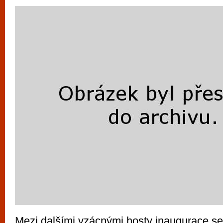
Mezi dalšími vzácnými hosty inaugurace se