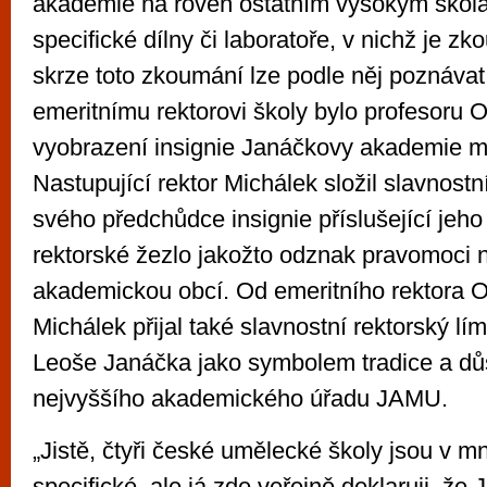
akademie na roveň ostatním vysokým školá
specifické dílny či laboratoře, v nichž je 
skrze toto zkoumání lze podle něj poznávat
emeritnímu rektorovi školy bylo profesoru
vyobrazení insignie Janáčkovy akademie 
Nastupující rektor Michálek složil slavnostní
svého předchůdce insignie příslušející jeh
rektorské žezlo jakožto odznak pravomoci 
akademickou obcí. Od emeritního rektora O
Michálek přijal také slavnostní rektorský lí
Leoše Janáčka jako symbolem tradice a důs
nejvyššího akademického úřadu JAMU.
„Jistě, čtyři české umělecké školy jsou v 
specifické, ale já zde veřejně deklaruji, ž