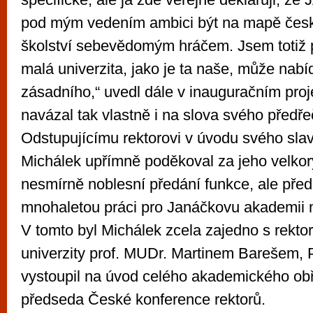
pod mým vedením ambici být na mapě čes
školství sebevědomým hráčem. Jsem totiž 
malá univerzita, jako je ta naše, může nabí
zásadního,“ uvedl dále v inauguračním pro
navázal tak vlastně i na slova svého předř
Odstupujícímu rektorovi v úvodu svého sla
Michálek upřímně poděkoval za jeho velkor
nesmírně noblesní předání funkce, ale pře
mnohaletou práci pro Janáčkovu akademii
V tomto byl Michálek zcela zajedno s rekt
univerzity prof. MUDr. Martinem Barešem, P
vystoupil na úvod celého akademického ob
předseda České konference rektorů.