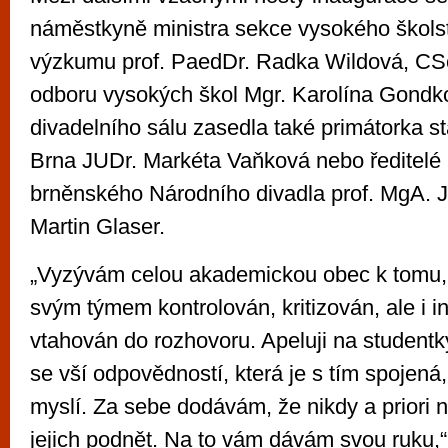
náměstkyně ministra sekce vysokého školst
výzkumu prof. PaedDr. Radka Wildová, CSc.
odboru vysokých škol Mgr. Karolína Gondko
divadelního sálu zasedla také primátorka s
Brna JUDr. Markéta Vaňková nebo ředitelé 
brněnského Národního divadla prof. MgA. 
Martin Glaser.
„Vyzývám celou akademickou obec k tomu,
svým týmem kontrolován, kritizován, ale i i
vtahován do rozhovoru. Apeluji na studentk
se vší odpovědností, která je s tím spojená, 
myslí. Za sebe dodávám, že nikdy a priori
jejich podnět. Na to vám dávám svou ruku,“