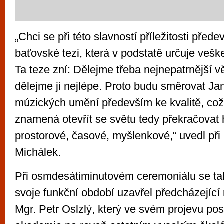
„Chci se při této slavností příležitosti přede
baťovské tezi, která v podstatě určuje vešk
Ta teze zní: Dělejme třeba nejnepatrnější v
dělejme ji nejlépe. Proto budu směrovat J
múzických umění především ke kvalitě, což
znamená otevřít se světu tedy překračovat 
prostorové, časové, myšlenkové,“ uvedl př
Michálek.
Při osmdesátiminutovém ceremoniálu se tak
svoje funkční období uzavřel předcházející
Mgr. Petr Oslzlý, který ve svém projevu po