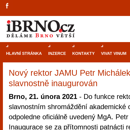
HLAVNÍ STRÁNKA
INZERCE
KONTAKTY
VIVAT VINUM
Nový rektor JAMU Petr Michálek
Průvodce
kasi
slavnostně inaugurován
Brně: Od rulet
automaty
Brno, 21. února 2021
- Do funkce rekt
Brno je měs
slavnostním shromáždění akademické 
zajímavé p
odpoledne oficiálně uvedený MgA. Petr
restaurace, div
Inaugurace se za přítomnosti patnácti r
Mimo jiné je ale také místem, kde si můžet