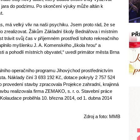
 jara do podzimu. Po skončení výuky může altán k
t.
s, má velký vliv na naši psychiku. Jsem proto rád, že se
lo zrealizovat. Žákům Základní školy Bednářova i místním
trávit svůj čas v příjemném prostředí tohoto rekreačního
aplnilo myšlenku J. A. Komenského „škola hrou“ a
ti a pohodlí místních obyvatel,“ uvedl primátor města Brna
álního operačního programu Jihovýchod prostřednictvím
ta. Náklady činí 3 693 192 Kč, dotace pokryly 2 757 524
 provedení stavby zpracovala Projekce zahradní, krajinná
Stavbu realizovala firma ZEMAKO, s. r. o. Stavební práce
3. Kolaudace proběhla 10. března 2014, od 1. dubna 2014
Zdroj a foto: MMB