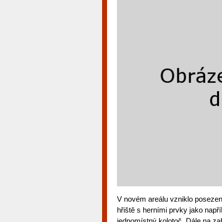
V novém areálu vzniklo posezení
hřiště s herními prvky jako např
jednomístný kolotoč. Dále na zah