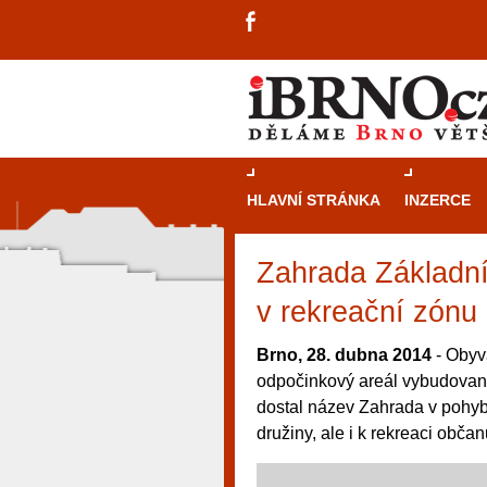
HLAVNÍ STRÁNKA
INZERCE
Zahrada Základní
v rekreační zónu
Brno, 28. dubna 2014
- Obyv
odpočinkový areál vybudovaný
dostal název Zahrada v pohyb
družiny, ale i k rekreaci obč
návštěvníky, tak pro příležitostné h