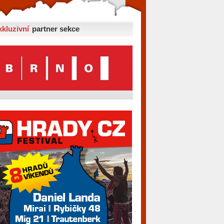
xkluzivní
partner sekce