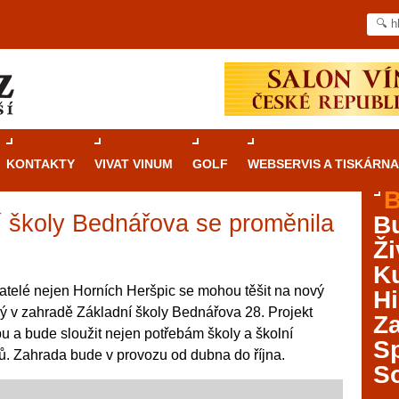
KONTAKTY
VIVAT VINUM
GOLF
WEBSERVIS A TISKÁRNA
B
 školy Bednářova se proměnila
B
Průvodce
kasinovými hrami v Brně: Od
Ži
rulety po video automaty
Ku
Brno je městem známým pro zajímavé památky, skvělé
atelé nejen Horních Heršpic se mohou těšit na nový
Hi
restaurace, divadla a univerzity. Mimo jiné je ale také
 v zahradě Základní školy Bednářova 28. Projekt
Za
místem, kde si můžete legálně a bezpečně vyzkoušet
u a bude sloužit nejen potřebám školy a školní
různé kasinové hry. V neustále kvetoucí moravské
S
anů. Zahrada bude v provozu od dubna do října.
metropoli naleznete širokou nabídku her od klasické
S
rulety až po moderní automaty jak pro pravidelné
ráče. V...