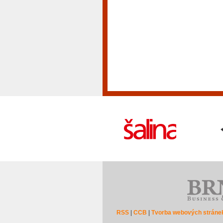
RSS
|
CCB
|
Tvorba webových stráne