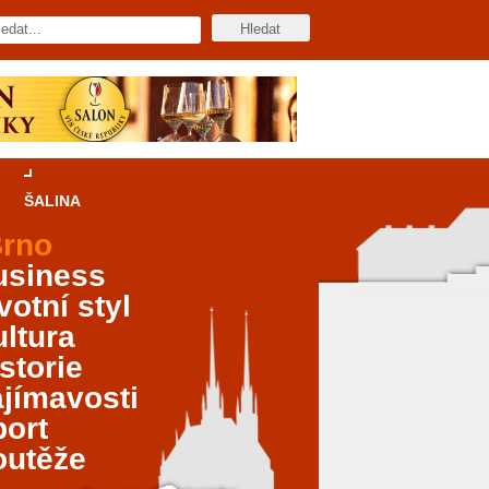
ŠALINA
rno
usiness
votní styl
ltura
storie
jímavosti
port
outěže