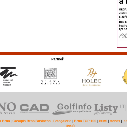
Partneři
k Brno
|
Časopis Brno Business
|
Fotogalerie
|
Brno TOP 100
|
krimi
|
trends
|
s
údajů.