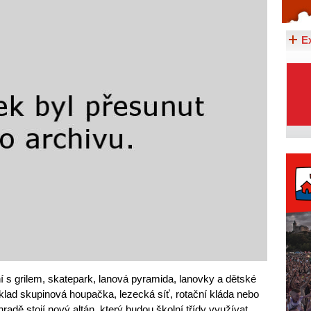
Celý článek...
E
 s grilem, skatepark, lanová pyramida, lanovky a dětské
íklad skupinová houpačka, lezecká síť, rotační kláda nebo
radě stojí nový altán, který budou školní třídy využívat