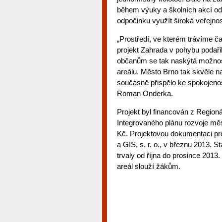
během výuky a školních akcí od
odpočinku využít široká veřejnos
„Prostředí, ve kterém trávíme ča
projekt Zahrada v pohybu podaři
občanům se tak naskýtá možnost 
areálu. Město Brno tak skvěle n
současně přispělo ke spokojenos
Roman Onderka.
Projekt byl financován z Region
Integrovaného plánu rozvoje měs
Kč. Projektovou dokumentaci pro
a GIS, s. r. o., v březnu 2013. 
trvaly od října do prosince 201
areál slouží žákům.