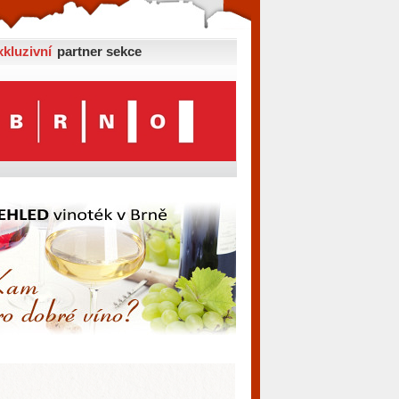
xkluzivní
partner sekce