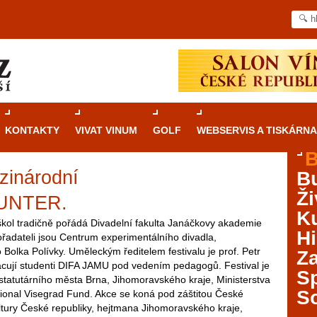
KONTAKTY
VIVAT VINUM
GOLF
WEBSERVIS A TISKÁRNA
B
inárodní
B
Průvodce
kasinovými hrami v Brně: Od
Ži
rulety po video automaty
UNTER.
Ku
 škol tradičně pořádá Divadelní fakulta Janáčkovy akademie
Brno je městem známým pro zajímavé památky, skvělé
Hi
řadateli jsou Centrum experimentálního divadla,
restaurace, divadla a univerzity. Mimo jiné je ale také
Bolka Polívky. Uměleckým ředitelem festivalu je prof. Petr
Za
místem, kde si můžete legálně a bezpečně vyzkoušet
pracují studenti DIFA JAMU pod vedením pedagogů. Festival je
různé kasinové hry. V neustále kvetoucí moravské
S
 statutárního města Brna, Jihomoravského kraje, Ministerstva
metropoli naleznete širokou nabídku her od klasické
S
ational Visegrad Fund. Akce se koná pod záštitou České
rulety až po moderní automaty jak pro pravidelné
tury České republiky, hejtmana Jihomoravského kraje,
ráče. V...