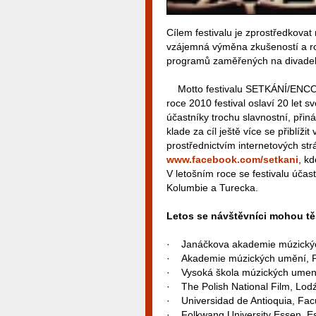
Cílem festivalu je zprostředkova
vzájemná výměna zkušeností a ro
programů zaměřených na divadeln
Motto festivalu SETKÁNÍ/ENCOUN
roce 2010 festival oslaví 20 let 
účastníky trochu slavnostní, přiná
klade za cíl ještě více se přiblíž
prostřednictvím internetových st
www.facebook.com/setkani
, k
V letošním roce se festivalu účas
Kolumbie a Turecka.
Letos se návštěvníci mohou těš
· Janáčkova akademie múzických
· Akademie múzických umění, P
· Vysoká škola múzických umení,
· The Polish National Film, Lodź
· Universidad de Antioquia, Facu
· Folkwang University Essen, 