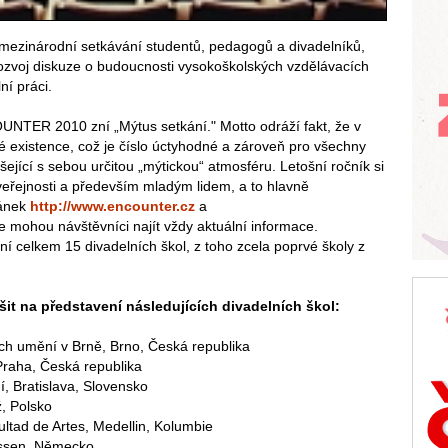
t mezinárodní setkávání studentů, pedagogů a divadelníků,
zvoj diskuze o budoucnosti vysokoškolských vzdělávacích
í práci.
TER 2010 zní „Mýtus setkání." Motto odráží fakt, že v
své existence, což je číslo úctyhodné a zároveň pro všechny
šející s sebou určitou „mýtickou“ atmosféru. Letošní ročník si
it veřejnosti a především mladým lidem, a to hlavně
ránek
http://www.encounter.cz
a
de mohou návštěvníci najít vždy aktuální informace.
tní celkem 15 divadelních škol, z toho zcela poprvé školy z
it na představení následujících divadelních škol:
 umění v Brně, Brno, Česká republika
raha, Česká republika
 Bratislava, Slovensko
, Polsko
ltad de Artes, Medellin, Kolumbie
Essen, Německo