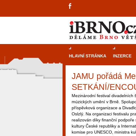
HLAVNÍ STRÁNKA
INZERCE
JAMU pořádá Mez
SETKÁNÍ/ENCO
Mezinárodní festival divadelních
múzických umění v Brně. Spolupo
příspěvková organizace a Divadlo 
Oslzlý. Na organizaci festivalu 
realizován díky finanční podpoře
kultury České republiky a Intern
komise pro UNESCO, ministra kul
návštěvníky, tak pro příležitostné h