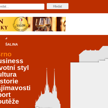
ŠALINA
rno
usiness
votní styl
ltura
storie
jímavosti
port
outěže