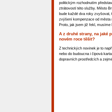
politickým rozhodnutím představ
ztrátovostí této služby. Město 
bude každé dva roky zvyšovat, t
zvýšení kompenzace od města ne
Proto, jak jsem již řekl, musíme h
A z druhé strany, na jaké 
novém roce těšit?
Z technických novinek je to nap
nebo do budoucna i čipová kart
dopravních prostředcích a zej