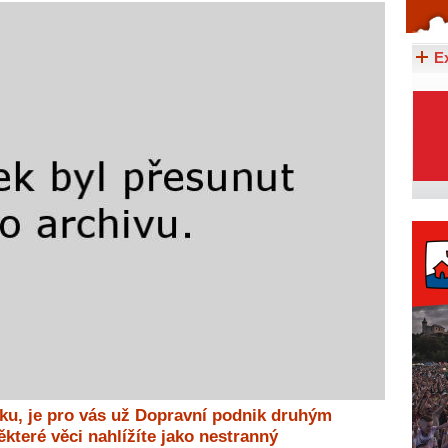
Celý článek...
E
oku, je pro vás už Dopravní podnik druhým
které věci nahlížíte jako nestranný