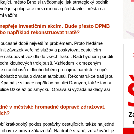
kající, město Brno si uvědomuje, jak strategický podnik
ovině je spolupráce mezi mnou a představiteli města na
lmi vážím.
 nepřeje investičním akcím. Bude přesto DPMB
bo například rekonstruovat tratě?
v současné době největším problémem. Proto hledáme
plnit závazek veřejné služby a poskytovat cestujícím
e nakupovat vozidla do všech trakcí. Rádi bychom pořídili
a sedm kloubových trolejbusů. Vzhledem k omezeným
e u autobusů o dlouhodobém pronájmu namísto koupě.
bohatit zhruba o dvacet autobusů. Rekonstrukce tratí jsou
špatná je situace například na ulici Dornych, takže tam v
 ulice Úzké až po smyčku. Oprava si vyžádá náklady asi
zdné v městské hromadné dopravě zdražovat.
cích?
í krátkodobý pokles poptávky cestujících, takže na jedné
bavu z odlivu zákazníků. Na druhé straně, zdražování je