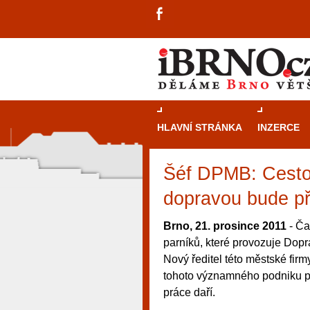
HLAVNÍ STRÁNKA
INZERCE
Šéf DPMB: Cesto
dopravou bude př
Brno, 21. prosince 2011
- Ča
parníků, které provozuje Dop
Nový ředitel této městské fir
tohoto významného podniku prá
práce daří.
návštěvníky, tak pro příležitostné h