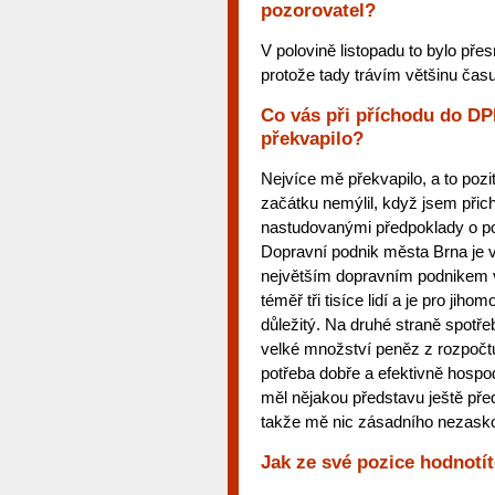
pozorovatel?
V polovině listopadu to bylo přes
protože tady trávím většinu času
Co vás při příchodu do D
překvapilo?
Nejvíce mě překvapilo, a to pozi
začátku nemýlil, když jsem přic
nastudovanými předpoklady o po
Dopravní podnik města Brna je v
největším dopravním podnikem 
téměř tři tisíce lidí a je pro jih
důležitý. Na druhé straně spot
velké množství peněz z rozpočt
potřeba dobře a efektivně hosp
měl nějakou představu ještě př
takže mě nic zásadního nezasko
Jak ze své pozice hodnot