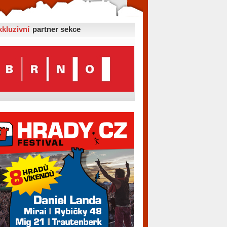
xkluzivní
partner sekce