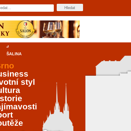
ŠALINA
rno
usiness
votní styl
ltura
storie
jímavosti
port
outěže