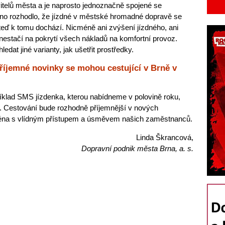
itelů města a je naprosto jednoznačně spojené se
Brno rozhodlo, že jízdné v městské hromadné dopravě se
eď k tomu dochází. Nicméně ani zvýšení jízdného, ani
stačí na pokrytí všech nákladů na komfortní provoz.
ledat jiné varianty, jak ušetřit prostředky.
příjemné novinky se mohou cestující v Brně v
říklad SMS jízdenka, kterou nabídneme v polovině roku,
a. Cestování bude rozhodně příjemnější v nových
ména s vlídným přístupem a úsměvem našich zaměstnanců.
Linda Škrancová,
Dopravní podnik města Brna, a. s.