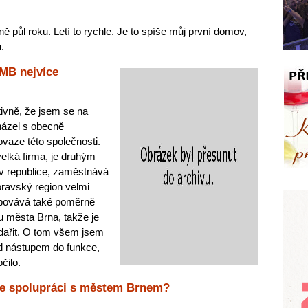
ně půl roku. Letí to rychle. Je to spíše můj první domov,
.
PMB nejvíce
tivně, že jsem se na
házel s obecně
vaze této společnosti.
elká firma, je druhým
v republice, zaměstnává
omoravský region velmi
řebovává také poměrně
u města Brna, takže je
odařit. O tom všem jsem
ed nástupem do funkce,
čilo.
íte spolupráci s městem Brnem?