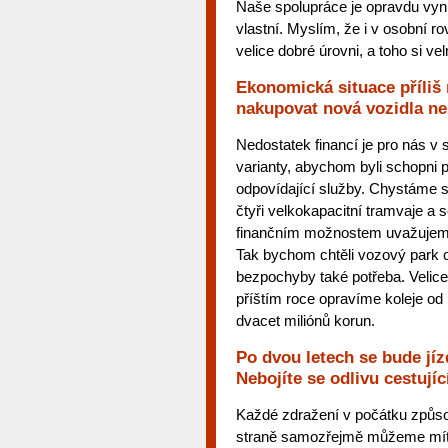
Naše spolupráce je opravdu vyni
vlastní. Myslím, že i v osobní r
velice dobré úrovni, a toho si ve
Ekonomická situace příliš
nakupovat nová vozidla ne
Nedostatek financí je pro nás 
varianty, abychom byli schopni 
odpovídající služby. Chystáme s
čtyři velkokapacitní tramvaje 
finančním možnostem uvažujem
Tak bychom chtěli vozový park o
bezpochyby také potřeba. Velice 
příštím roce opravíme koleje od
dvacet miliónů korun.
Po dvou letech se bude jí
Nebojíte se odlivu cestují
Každé zdražení v počátku způsob
straně samozřejmě můžeme mít o