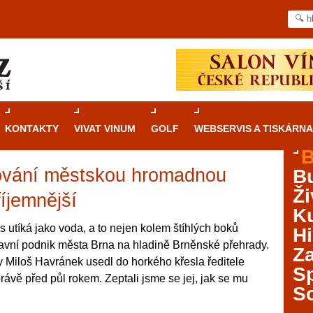
KONTAKTY
VIVAT VINUM
GOLF
WEBSERVIS A TISKÁRNA
B
vání městskou hromadnou
B
Průvodce
kasinovými hrami v Brně: Od
Ži
rulety po video automaty
íjemnější
Ku
Brno je městem známým pro zajímavé památky, skvělé
s utíká jako voda, a to nejen kolem štíhlých boků
Hi
restaurace, divadla a univerzity. Mimo jiné je ale také
ravní podnik města Brna na hladině Brněnské přehrady.
Za
místem, kde si můžete legálně a bezpečně vyzkoušet
my Miloš Havránek usedl do horkého křesla ředitele
různé kasinové hry. V neustále kvetoucí moravské
S
vě před půl rokem. Zeptali jsme se jej, jak se mu
metropoli naleznete širokou nabídku her od klasické
S
rulety až po moderní automaty jak pro pravidelné
ráče. V...