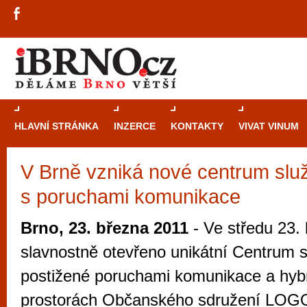
HLAVNÍ STRÁNKA
INZERCE
KONTAKTY
VIVAT VINUM
V Brně vzniká nové centrum slu
Průvodce
kasi
s poruchami komunikace
Brně: Od rulet
automaty
Brno, 23. března 2011
- Ve středu 23.
Brno je měs
slavnostně otevřeno unikátní Centrum 
zajímavé p
postižené poruchami komunikace a hybn
restaurace, div
prostorách Občanského sdružení LOGO 
Mimo jiné je ale také místem, kde si můžet