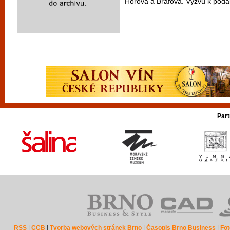
Horova a Bráfova. Výzvu k podán
Part
RSS
|
CCB
|
Tvorba webových stránek Brno
|
Časopis Brno Business
|
Fot