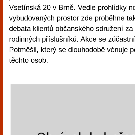
vyzkoušet různé kasinové hry. V neustál
Vsetínská 20 v Brně. Vedle prohlídky n
metropoli naleznete širokou nabídku her o
vybudovaných prostor zde proběhne tak
po moderní automaty jak pro pravidelné n
debata klientů občanského sdružení za ú
příležitostné hráče. V...
rodinných příslušníků. Akce se zúčastní
Potměšil, který se dlouhodobě věnuje 
těchto osob.