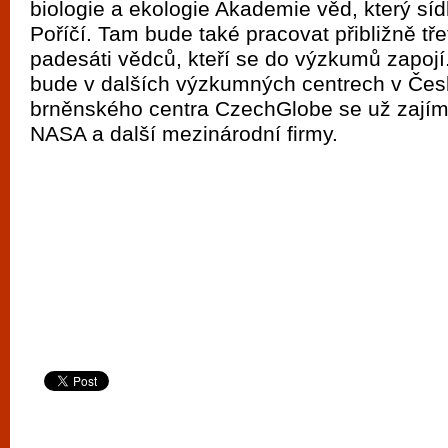
biologie a ekologie Akademie věd, který sídlí
vyzkoušet různé kasinové hry. V neustál
Poříčí. Tam bude také pracovat přibližně tře
metropoli naleznete širokou nabídku her o
padesáti vědců, kteří se do výzkumů zapojí
po moderní automaty jak pro pravidelné n
bude v dalších výzkumných centrech v Čes
příležitostné hráče. V...
brněnského centra CzechGlobe se už zajím
NASA a další mezinárodní firmy.