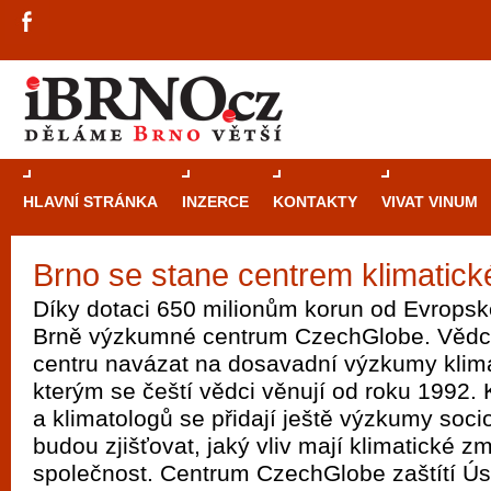
HLAVNÍ STRÁNKA
INZERCE
KONTAKTY
VIVAT VINUM
Brno se stane centrem klimatic
Průvodce
kasi
Díky dotaci 650 milionům korun od Evropsk
Brně: Od rulet
Brně výzkumné centrum CzechGlobe. Vědci
automaty
centru navázat na dosavadní výzkumy klim
kterým se čeští vědci věnují od roku 1992.
Brno je měs
a klimatologů se přidají ještě výzkumy soc
zajímavé p
budou zjišťovat, jaký vliv mají klimatické 
restaurace, div
společnost. Centrum CzechGlobe zaštítí Ú
Mimo jiné je ale také místem, kde si můžet