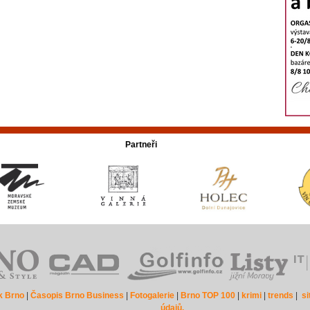
Partneři
k Brno
|
Časopis Brno Business
|
Fotogalerie
|
Brno TOP 100
|
krimi
|
trends
|
s
údajů.