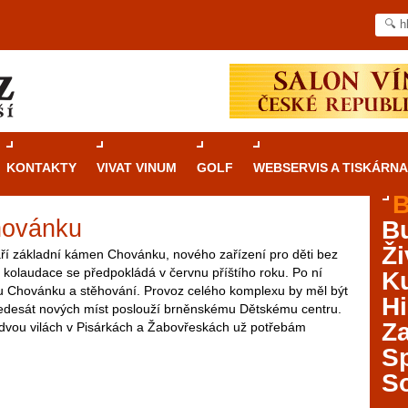
KONTAKTY
VIVAT VINUM
GOLF
WEBSERVIS A TISKÁRNA
B
hovánku
B
Průvodce
kasinovými hrami v Brně: Od
Ži
rulety po video automaty
áří základní kámen Chovánku, nového zařízení pro děti bez
 kolaudace se předpokládá v červnu příštího roku. Po ní
Ku
ru Chovánku a stěhování. Provoz celého komplexu by měl být
Brno je městem známým pro zajímavé památky, skvělé
Hi
edesát nových míst poslouží brněnskému Dětskému centru.
restaurace, divadla a univerzity. Mimo jiné je ale také
Za
e dvou vilách v Pisárkách a Žabovřeskách už potřebám
místem, kde si můžete legálně a bezpečně vyzkoušet
různé kasinové hry. V neustále kvetoucí moravské
S
metropoli naleznete širokou nabídku her od klasické
S
rulety až po moderní automaty jak pro pravidelné
ráče. V...