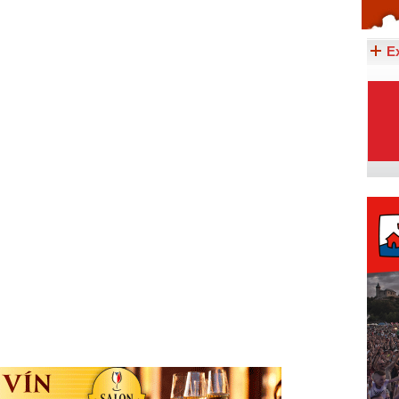
Celý článek...
E