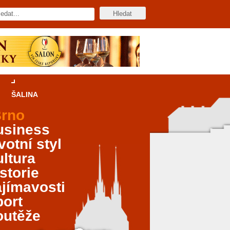
ŠALINA
rno
usiness
votní styl
ltura
storie
jímavosti
port
outěže