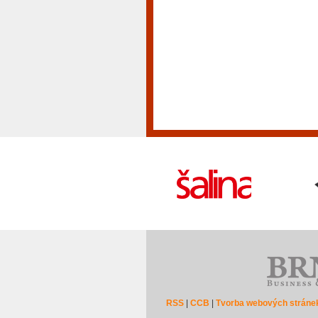
RSS
|
CCB
|
Tvorba webových stráne