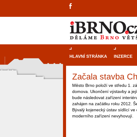
HLAVNÍ STRÁNKA
INZERCE
Začala stavba C
Město Brno položí ve středu 1. z
domova. Ukončení výstavby a její
bude následovat zařízení interié
zahájen na začátku roku 2012. Š
Bývalý kojenecký ústav sídlící v
moderního zařízení nevyhovují.
návštěvníky, tak pro příležitostné h