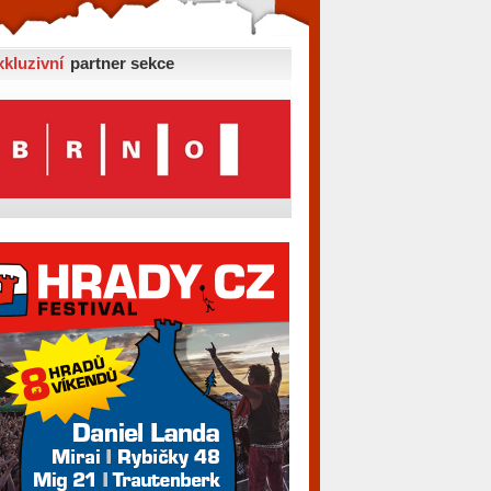
xkluzivní
partner sekce