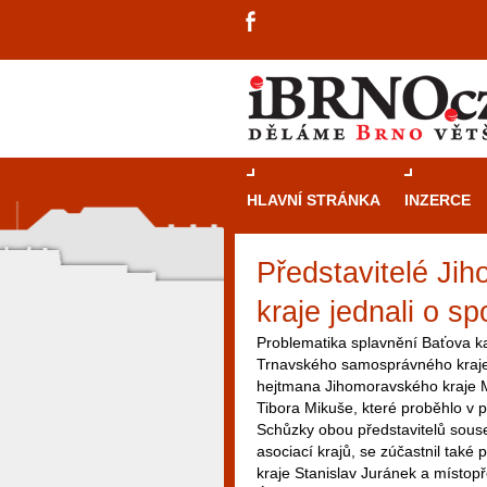
HLAVNÍ STRÁNKA
INZERCE
Představitelé Ji
kraje jednali o sp
Problematika splavnění Baťova ka
Trnavského samosprávného kraje 
hejtmana Jihomoravského kraje 
Tibora Mikuše, které proběhlo v p
Schůzky obou představitelů souse
asociací krajů, se zúčastnil tak
kraje Stanislav Juránek a míst
návštěvníky, tak pro příležitostné h