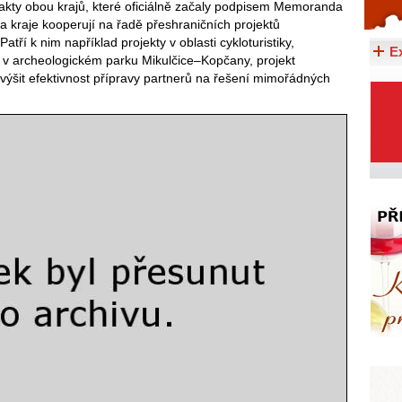
ntakty obou krajů, které oficiálně začaly podpisem Memoranda
Celý článek...
a kraje kooperují na řadě přeshraničních projektů
ří k nim například projekty v oblasti cykloturistiky,
E
 v archeologickém parku Mikulčice–Kopčany, projekt
zvýšit efektivnost přípravy partnerů na řešení mimořádných