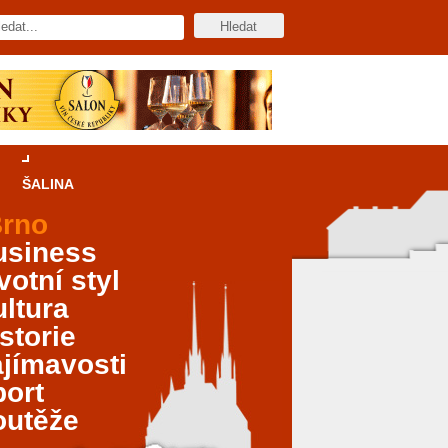
ŠALINA
rno
usiness
votní styl
ltura
storie
jímavosti
port
outěže