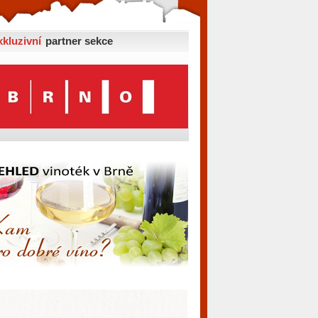
xkluzivní
partner sekce