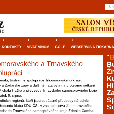
KONTAKTY
VIVAT VINUM
GOLF
WEBSERVIS A TISKÁRNA
B
homoravského a Trnavského
B
Průvodce
kasinovými hrami v Brně: Od
Ži
rulety po video automaty
olupráci
Ku
nálu, třístranné spolupráce Jihomoravského kraje,
Brno je městem známým pro zajímavé památky, skvělé
Hi
a Zadarské župy a další témata byla na programu setkání
restaurace, divadla a univerzity. Mimo jiné je ale také
Michala Haška a předsedy Trnavského samosprávného kraje
Za
místem, kde si můžete legálně a bezpečně vyzkoušet
átek 6. srpna.
různé kasinové hry. V neustále kvetoucí moravské
S
dících regionů, kteří jsou současně předsedy národních
metropoli naleznete širokou nabídku her od klasické
S
é předseda klubu KDU-ČSL v zastupitelstvu Jihomoravského
rulety až po moderní automaty jak pro pravidelné
opředseda Trnavského samosprávného kraje Zdenko Čambal.
ráče. V...