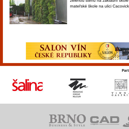
zelenou stěnu na základní škol
mateřské škole na ulici Cacovick
Part