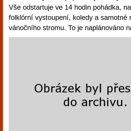
vyzkoušet různé kasinové hry. V neustál
Vše odstartuje ve 14 hodin pohádka, n
metropoli naleznete širokou nabídku her o
folklórní vystoupení, koledy a samotné 
po moderní automaty jak pro pravidelné n
vánočního stromu. To je naplánováno n
příležitostné hráče. V...