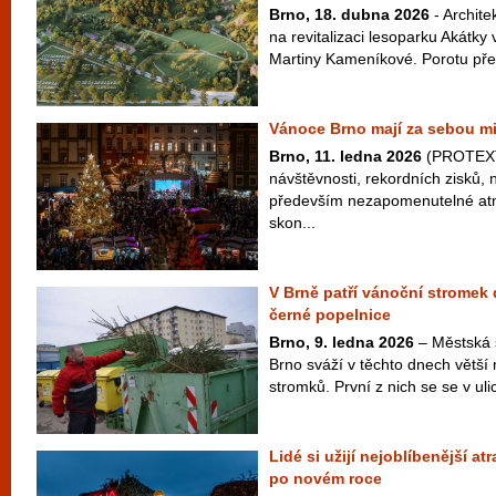
Brno, 18. dubna 2026
- Archite
na revitalizaci lesoparku Akátk
Martiny Kameníkové. Porotu přes
Vánoce Brno mají za sebou m
Brno, 11. ledna 2026
(PROTEXT
návštěvnosti, rekordních zisků, 
především nezapomenutelné atm
skon...
V Brně patří vánoční stromek
černé popelnice
Brno, 9. ledna 2026
– Městská 
Brno sváží v těchto dnech větší
stromků. První z nich se se v ulic
Lidé si užijí nejoblíbenější a
po novém roce