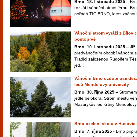
Brno, 18. listopadu 2025
– Brno
rozzáří vánoční atmosférou. Br
pořádá TIC BRNO, letos začnou v
Vánoční strom vyráží z Bílovi
postoprvé
Brno, 10. listopadu 2025
– Již 
předvánočním období vánoční s
Tradici založenou Rudolfem Tě
jed...
Vánoční Brno ozdobí osmdesát
lesů Mendelovy univerzity
Brno, 30. října 2025
– Stromem 
jedle bělokorá. Strom městu věn
Masarykův les Křtiny Mendelovy u
Brno ozelení školu v Husovicí
Brno, 7. října 2025
- Brno připra