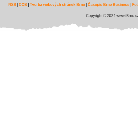
RSS
|
CCB
|
Tvorba webových stránek Brno
|
Časopis Brno Business
|
Fot
Copyright © 2024 www.iBrno.c