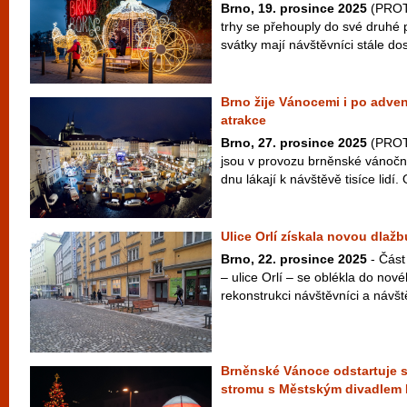
Brno, 19. prosince 2025
(PROT
trhy se přehouply do své druhé po
svátky mají návštěvníci stále dos
Brno žije Vánocemi i po adven
atrakce
Brno, 27. prosince 2025
(PROTE
jsou v provozu brněnské vánoční
dnu lákají k návštěvě tisíce lidí. 
Ulice Orlí získala novou dlažb
Brno, 22. prosince 2025
- Část
– ulice Orlí – se oblékla do nov
rekonstrukci návštěvníci a návště
Brněnské Vánoce odstartuje s
stromu s Městským divadlem