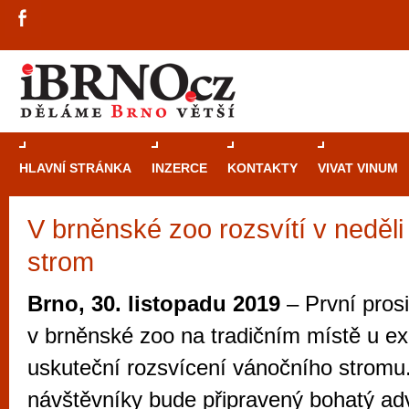
HLAVNÍ STRÁNKA
INZERCE
KONTAKTY
VIVAT VINUM
V brněnské zoo rozsvítí v neděli
Průvodce
kasi
strom
Brně: Od rulet
automaty
Brno, 30. listopadu 2019
– První pros
Brno je měs
v brněnské zoo na tradičním místě u ex
zajímavé p
uskuteční rozsvícení vánočního stromu
restaurace, div
návštěvníky bude připravený bohatý ad
Mimo jiné je ale také místem, kde si můžet