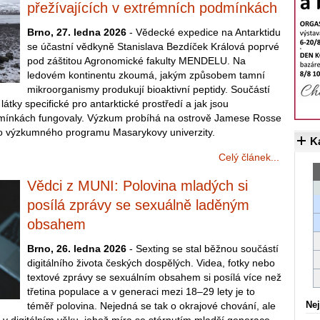
přežívajících v extrémních podmínkách
Brno, 27. ledna 2026
- Vědecké expedice na Antarktidu
se účastní vědkyně Stanislava Bezdíček Králová poprvé
pod záštitou Agronomické fakulty MENDELU. Na
ledovém kontinentu zkoumá, jakým způsobem tamní
mikroorganismy produkují bioaktivní peptidy. Součástí
o látky specifické pro antarktické prostředí a jak jsou
mínkách fungovaly. Výzkum probíhá na ostrově Jamese Rosse
ho výzkumného programu Masarykovy univerzity.
K
Celý článek...
Vědci z MUNI: Polovina mladých si
posílá zprávy se sexuálně laděným
obsahem
Brno, 26. ledna 2026
- Sexting se stal běžnou součástí
digitálního života českých dospělých. Videa, fotky nebo
textové zprávy se sexuálním obsahem si posílá více než
třetina populace a v generaci mezi 18–29 lety je to
Nej
téměř polovina. Nejedná se tak o okrajové chování, ale