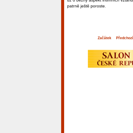
už o běžný aspekt intimních vztahů
patrně ještě poroste.
Začátek
Předchozí