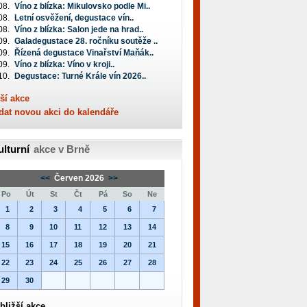
08.
Víno z blízka: Mikulovsko podle Mi..
08.
Letní osvěžení, degustace vín..
08.
Víno z blízka: Salon jede na hrad..
09.
Galadegustace 28. ročníku soutěže ..
09.
Řízená degustace Vinařství Maňák..
09.
Víno z blízka: Víno v kroji..
10.
Degustace: Turné Krále vín 2026..
ší akce
dat novou akci do kalendáře
ulturní
akce v Brně
<<
Červen 2026
>>
Po
Út
St
Čt
Pá
So
Ne
1
2
3
4
5
6
7
8
9
10
11
12
13
14
15
16
17
18
19
20
21
22
23
24
25
26
27
28
29
30
bližší akce