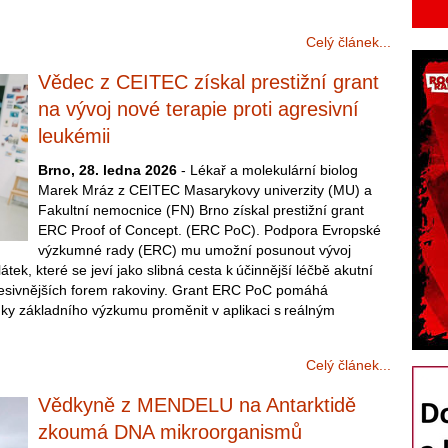
Celý článek...
Vědec z CEITEC získal prestižní grant
na vývoj nové terapie proti agresivní
leukémii
Brno, 28. ledna 2026
- Lékař a molekulární biolog
Marek Mráz z CEITEC Masarykovy univerzity (MU) a
Fakultní nemocnice (FN) Brno získal prestižní grant
ERC Proof of Concept. (ERC PoC). Podpora Evropské
výzkumné rady (ERC) mu umožní posunout vývoj
tek, které se jeví jako slibná cesta k účinnější léčbě akutní
resivnějších forem rakoviny. Grant ERC PoC pomáhá
dky základního výzkumu proměnit v aplikaci s reálným
Celý článek...
Vědkyně z MENDELU na Antarktidě
zkoumá DNA mikroorganismů