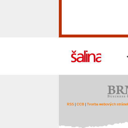
RSS
|
CCB
|
Tvorba webových stráne