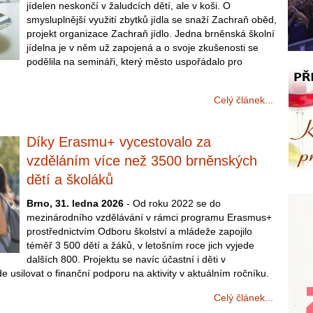
jídelen neskončí v žaludcích dětí, ale v koši. O
smysluplnější využití zbytků jídla se snaží Zachraň oběd,
projekt organizace Zachraň jídlo. Jedna brněnská školní
jídelna je v něm už zapojená a o svoje zkušenosti se
podělila na semináři, který město uspořádalo pro
Celý článek...
Díky Erasmu+ vycestovalo za
vzděláním více než 3500 brněnských
dětí a školáků
Brno, 31. ledna 2026
- Od roku 2022 se do
mezinárodního vzdělávání v rámci programu Erasmus+
prostřednictvím Odboru školství a mládeže zapojilo
téměř 3 500 dětí a žáků, v letošním roce jich vyjede
dalších 800. Projektu se navíc účastní i děti v
 usilovat o finanční podporu na aktivity v aktuálním ročníku.
Celý článek...