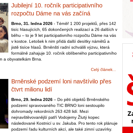
Jubilejní 10. ročník participativního
rozpočtu Dáme na vás začíná
Brno, 31. ledna 2026
- Téměř 1 200 projektů, přes 142
tisíc hlasujících, 65 dokončených realizací a 26 dalších v
běhu – to je 9 let participativního rozpočtu Dáme na vás
v kostce. Letošek k nim přidá další desítky námětů a
jistě tisíce hlasů. Brněnští radní schválili výzvu, která
formálně zahajuje 10. ročník oblíbeného participativního
m a obyvatelkám Brna.
Celý článek...
Brněnské podzemí loni navštívilo přes
čtvrt milionu lidí
Brno, 29. ledna 2026
– Do pěti objektů Brněnského
podzemí spravovaného TIC BRNO loni sestoupilo
dohromady rekordních 263 428 lidí. Mezi
nejnavštěvovanější patří Vodojemy Žlutý kopec
následované Kostnicí u sv. Jakuba. Pro tento rok plánuje
podzemí řadu kulturních akcí, ale také zimní uzavírky.