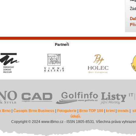
Žád
Dal
Při
Partneři
k Brno
|
Časopis Brno Business
|
Fotogalerie
|
Brno TOP 100
|
krimi
|
trends
|
s
údajů.
Copyright © 2024 www.iBrno.cz - ISSN 1805-8531. Všechna práva vyhraze