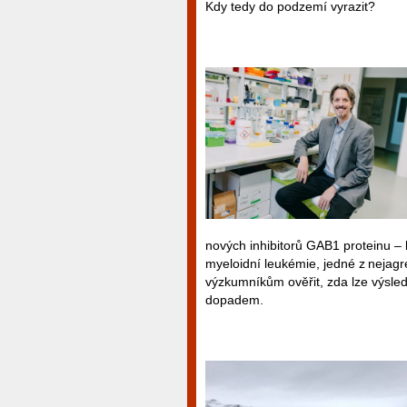
Kdy tedy do podzemí vyrazit?
nových inhibitorů GAB1 proteinu – lá
myeloidní leukémie, jedné z nejag
výzkumníkům ověřit, zda lze výsle
dopadem.