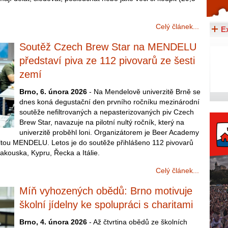
Celý článek...
Celý článek...
E
Soutěž Czech Brew Star na MENDELU
představí piva ze 112 pivovarů ze šesti
zemí
Brno, 6. února 2026
- Na Mendelově univerzitě Brně se
dnes koná degustační den prvního ročníku mezinárodní
soutěže nefiltrovaných a nepasterizovaných piv Czech
Brew Star, navazuje na pilotní nultý ročník, který na
univerzitě proběhl loni. Organizátorem je Beer Academy
ltou MENDELU. Letos je do soutěže přihlášeno 112 pivovarů
akouska, Kypru, Řecka a Itálie.
Celý článek...
Míň vyhozených obědů: Brno motivuje
školní jídelny ke spolupráci s charitami
Brno, 4. února 2026
- Až čtvrtina obědů ze školních