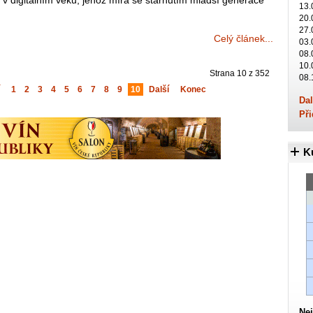
 v digitálním věku, jehož míra se stárnutím mladší generace
13.
20.
27.
Celý článek...
03.
08.
10.
Strana 10 z 352
08.
1
2
3
4
5
6
7
8
9
10
Další
Konec
Dal
Při
K
Nej