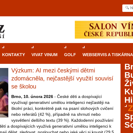
KONTAKTY
VIVAT VINUM
GOLF
WEBSERVIS A TISKÁRNA
B
Výzkum: AI mezi českými dětmi
B
Průvodce
kasinovými hrami v Brně: Od
zdomácněla, nejčastější využití souvisí
Ži
rulety po video automaty
se školou
Ku
Brno je městem známým pro zajímavé památky, skvělé
Brno, 10. února 2026
- České děti a dospívající
Hi
restaurace, divadla a univerzity. Mimo jiné je ale také
využívají generativní umělou inteligenci nejčastěji na
Z
místem, kde si můžete legálně a bezpečně vyzkoušet
školní práci, konkrétně pak na psaní slohových cvičení
různé kasinové hry. V neustále kvetoucí moravské
nebo referátů (42 %), případně na shrnutí nebo
S
metropoli naleznete širokou nabídku her od klasické
vysvětlení delšího textu (39 %). Každodenní používání
S
rulety až po moderní automaty jak pro pravidelné
dětí a dospívajících využívá generativní umělou inteligenci k
ráče. V...
mají dělat, sledovat, poslouchat nebo jaké věci si koupit (29,5