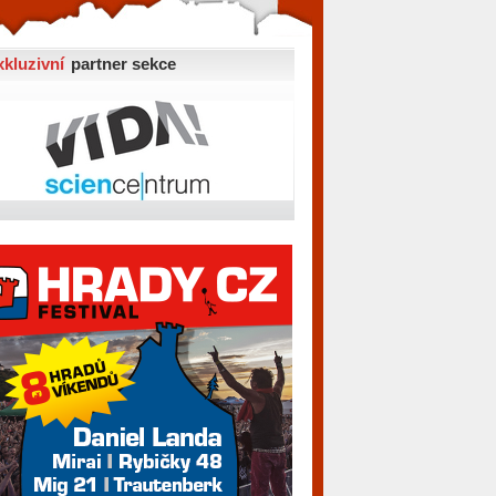
xkluzivní
partner sekce