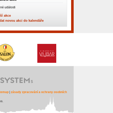
né události
ší akce
dat novou akci do kalendáře
itemap
|
zásady zpracování a ochrany osobních
na.