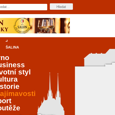
ŠALINA
rno
usiness
votní styl
ltura
storie
ajímavosti
port
outěže