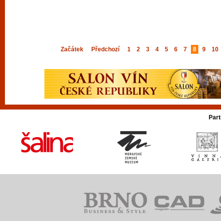
Začátek
Předchozí
1
2
3
4
5
6
7
8
9
10
Part