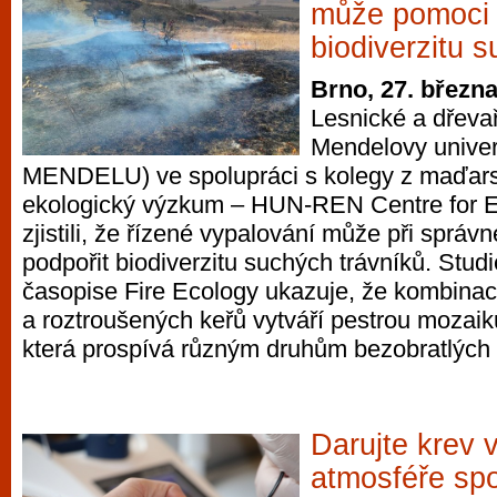
může pomoci 
biodiverzitu 
Brno, 27. březn
Lesnické a dřevař
Mendelovy univer
MENDELU) ve spolupráci s kolegy z maďars
ekologický výzkum – HUN-REN Centre for E
zjistili, že řízené vypalování může při sprá
podpořit biodiverzitu suchých trávníků. Stud
časopise Fire Ecology ukazuje, že kombina
a roztroušených keřů vytváří pestrou mozaik
která prospívá různým druhům bezobratlých 
Darujte krev 
atmosféře sp