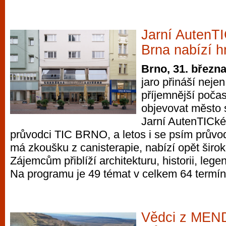
Jarní AutenTI
Brna nabízí h
Brno, 31. březn
jaro přináší nejen
příjemnější počas
objevovat město 
Jarní AutenTICké
průvodci TIC BRNO, a letos i se psím prův
má zkoušku z canisterapie, nabízí opět širok
Zájemcům přiblíží architekturu, historii, lege
Na programu je 49 témat v celkem 64 termí
Vědci z MEN