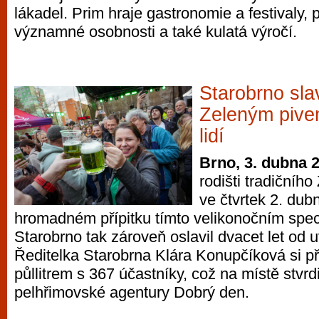
lákadel. Prim hraje gastronomie a festivaly, 
významné osobnosti a také kulatá výročí.
Starobrno sla
Zeleným pivem
lidí
Brno, 3. dubna 
rodišti tradičníh
ve čtvrtek 2. dub
hromadném přípitku tímto velikonočním spec
Starobrno tak zároveň oslavil dvacet let od u
Ředitelka Starobrna Klára Konupčíková si p
půllitrem s 367 účastníky, což na místě stvrdi
pelhřimovské agentury Dobrý den.