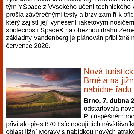
vyzkoušet různé kasinové hry. V neustál
tým YSpace z Vysokého učení technického 
metropoli naleznete širokou nabídku her o
prošla závěrečnými testy a brzy zamíří k ofic
po moderní automaty jak pro pravidelné n
který zajistí její vynesení raketovým nosiče
příležitostné hráče. V...
společnosti SpaceX na oběžnou dráhu Země. 
základny Vandenberg je plánován přibližně 
července 2026.
Nová turistic
Brně a na již
nabídne řadu 
Brno, 7. dubna 
odstartovala nová
Po úspěšném roc
přivítalo přes 870 tisíc nocujících návštěvník
oblast jižní Moravy s nabídkou nových atrak