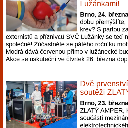
Lužánkami!
Brno, 24. březn
dobu přemýšlíte, 
krev? S partou z
externistů a příznivců SVČ Lužánky se teď m
společně! Zúčastněte se pátého ročníku mob
Modrá dává červenou přímo v lužánecké bud
Akce se uskuteční ve čtvrtek 26. března dop
Dvě prvenstv
soutěži ZLA
Brno, 23. březn
ZLATÝ AMPER, kte
součástí mezinár
elektrotechnické