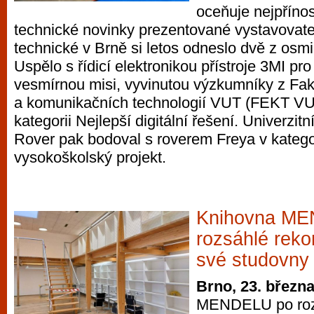
oceňuje nejpříno
technické novinky prezentované vystavovate
technické v Brně si letos odneslo dvě z osm
Uspělo s řídicí elektronikou přístroje 3MI pr
vesmírnou misi, vyvinutou výzkumníky z Faku
a komunikačních technologií VUT (FEKT VUT)
kategorii Nejlepší digitální řešení. Univerzit
Rover pak bodoval s roverem Freya v kategor
vysokoškolský projekt.
Knihovna M
rozsáhlé reko
své studovny
Brno, 23. březn
MENDELU po rozs