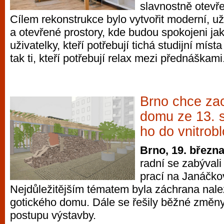
slavnostně otevř
Cílem rekonstrukce bylo vytvořit moderní, už
a otevřené prostory, kde budou spokojeni jak
uživatelky, kteří potřebují tichá studijní místa 
tak ti, kteří potřebují relax mezi přednáškami
Brno chce zac
domu ze 13. st
ho do vnitrob
Brno, 19. březn
radní se zabýval
prací na Janáčkov
Nejdůležitějším tématem byla záchrana nal
gotického domu. Dále se řešily běžné změny 
postupu výstavby.