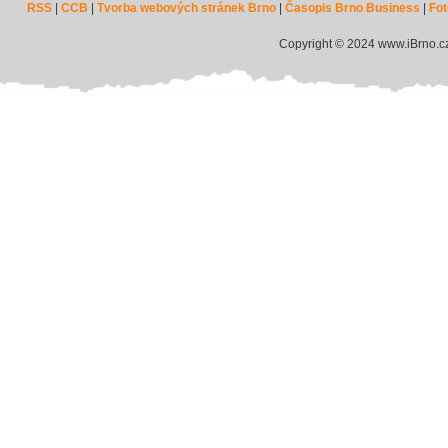
RSS
|
CCB
|
Tvorba webových stránek Brno
|
Časopis Brno Business
|
Fot
Copyright © 2024 www.iBrno.c