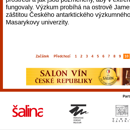
fungovaly. Výzkum probíhá na ostrově Jam
záštitou Českého antarktického výzkumnéh
Masarykovy univerzity.
Začátek
Předchozí
1
2
3
4
5
6
7
8
9
10
Part