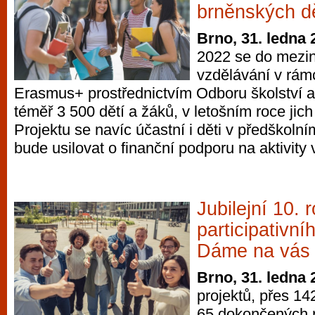
brněnských dě
Brno, 31. ledna 
2022 se do mezi
vzdělávání v rám
Erasmus+ prostřednictvím Odboru školství a
téměř 3 500 dětí a žáků, v letošním roce jich
Projektu se navíc účastní i děti v předškoln
bude usilovat o finanční podporu na aktivity 
Jubilejní 10. 
participativní
Dáme na vás 
Brno, 31. ledna 
projektů, přes 142
65 dokončených r