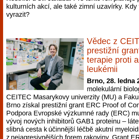
kulturních akcí, ale také zimní uzavírky. Kd
vyrazit?
Vědec z CEIT
prestižní gra
terapie proti 
leukémii
Brno, 28. ledna 
molekulární biol
CEITEC Masarykovy univerzity (MU) a Faku
Brno získal prestižní grant ERC Proof of C
Podpora Evropské výzkumné rady (ERC) m
vývoj nových inhibitorů GAB1 proteinu – látek
slibná cesta k účinnější léčbě akutní myeloi
z nejagresivnějších forem rakoviny. Grant