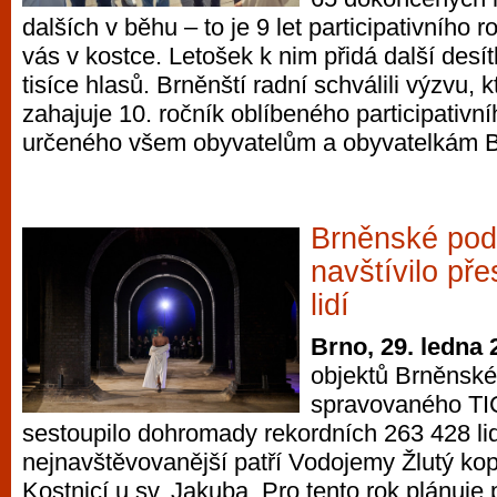
dalších v běhu – to je 9 let participativního
vás v kostce. Letošek k nim přidá další desít
tisíce hlasů. Brněnští radní schválili výzvu, 
zahajuje 10. ročník oblíbeného participativní
určeného všem obyvatelům a obyvatelkám B
Brněnské pod
navštívilo pře
lidí
Brno, 29. ledna 
objektů Brněnsk
spravovaného TI
sestoupilo dohromady rekordních 263 428 lid
nejnavštěvovanější patří Vodojemy Žlutý k
Kostnicí u sv. Jakuba. Pro tento rok plánuje