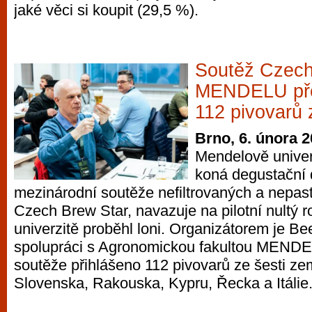
jaké věci si koupit (29,5 %).
Soutěž Czech
MENDELU před
112 pivovarů 
Brno, 6. února 
Mendelově univer
koná degustační 
mezinárodní soutěže nefiltrovaných a nepas
Czech Brew Star, navazuje na pilotní nultý r
univerzitě proběhl loni. Organizátorem je B
spolupráci s Agronomickou fakultou MENDEL
soutěže přihlášeno 112 pivovarů ze šesti ze
Slovenska, Rakouska, Kypru, Řecka a Itálie