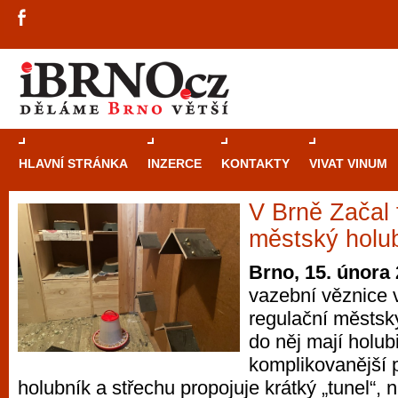
HLAVNÍ STRÁNKA
INZERCE
KONTAKTY
VIVAT VINUM
V Brně Začal 
Průvodce
kasi
městský holu
Brně: Od rulet
Brno, 15. února
automaty
vazební věznice v
regulační městský
Brno je měs
do něj mají holub
zajímavé p
komplikovanější p
restaurace, div
holubník a střechu propojuje krátký „tunel“, n
Mimo jiné je ale také místem, kde si můžet