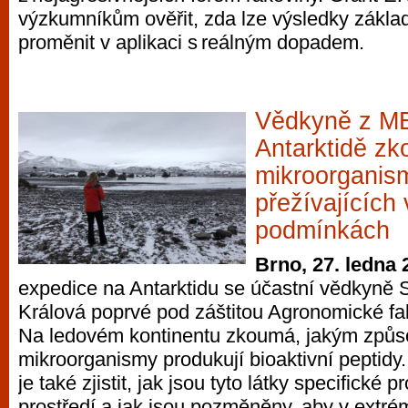
výzkumníkům ověřit, zda lze výsledky zákl
proměnit v aplikaci s reálným dopadem.
Vědkyně z 
Antarktidě z
mikroorganis
přežívajících
podmínkách
Brno, 27. ledna 
expedice na Antarktidu se účastní vědkyně 
Králová poprvé pod záštitou Agronomické 
Na ledovém kontinentu zkoumá, jakým způ
mikroorganismy produkují bioaktivní peptid
je také zjistit, jak jsou tyto látky specifické p
prostředí a jak jsou pozměněny, aby v extr