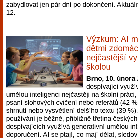
zabydlovat jen pár dní po dokončení. Aktuáln
vyzkoušet různé kasinové hry. V neustál
12.
metropoli naleznete širokou nabídku her o
po moderní automaty jak pro pravidelné n
příležitostné hráče. V...
Výzkum: AI m
dětmi zdomác
nejčastější vy
školou
Brno, 10. února
dospívající využív
umělou inteligenci nejčastěji na školní práci
psaní slohových cvičení nebo referátů (42 %
shrnutí nebo vysvětlení delšího textu (39 %
používání je běžné, přibližně třetina českých
dospívajících využívá generativní umělou int
doporučení. AI se ptají, co mají dělat, sledo