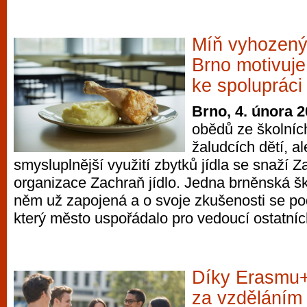
Míň vyhozený
Brno motivuje 
ke spolupráci
Brno, 4. února 
obědů ze školních
žaludcích dětí, al
smysluplnější využití zbytků jídla se snaží Z
organizace Zachraň jídlo. Jedna brněnská ško
něm už zapojená a o svoje zkušenosti se pod
který město uspořádalo pro vedoucí ostatních
Díky Erasmu+
za vzděláním