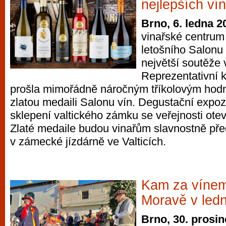
nejlepších ví
Brno, 6. ledna 2
vinařské centrum 
letošního Salonu 
největší soutěže 
Reprezentativní k
prošla mimořádně náročným tříkolovým hod
zlatou medaili Salonu vín. Degustační expoz
sklepení valtického zámku se veřejnosti otev
Zlaté medaile budou vinařům slavnostně př
v zámecké jízdárně ve Valticích.
Kam za vínem 
Moravě v led
Brno, 30. prosi