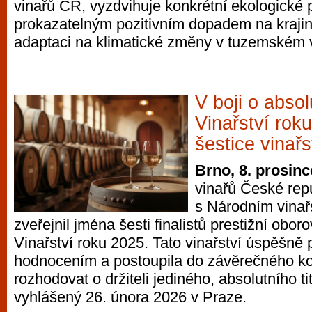
vinařů ČR, vyzdvihuje konkrétní ekologické 
prokazatelným pozitivním dopadem na krajinu
adaptaci na klimatické změny v tuzemském v
V boji o absolu
Vinařství rok
šestice vinařs
Brno, 8. prosinc
vinařů České repu
s Národním vina
zveřejnil jména šesti finalistů prestižní obor
Vinařství roku 2025. Tato vinařství úspěšně
hodnocením a postoupila do závěrečného ko
rozhodovat o držiteli jediného, absolutního ti
vyhlášený 26. února 2026 v Praze.