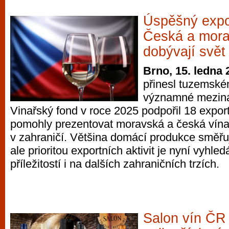
Úspěšný expor
Česká a mora
dobývají svět
Brno, 15. ledna 
přinesl tuzemské
významné meziná
Vinařský fond v roce 2025 podpořil 18 export
pomohly prezentovat moravská a česká vína 
v zahraničí. Většina domácí produkce směřu
ale prioritou exportních aktivit je nyní vyhl
příležitostí i na dalších zahraničních trzích.
Salon vín ČR 