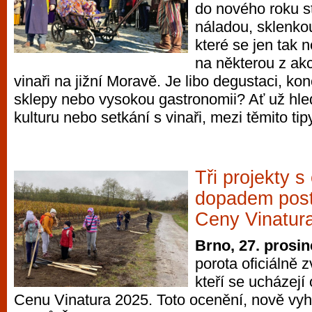
do nového roku s
náladou, sklenkou
které se jen tak
na některou z akc
vinaři na jižní Moravě. Je libo degustaci, kon
sklepy nebo vysokou gastronomii? Ať už hle
kulturu nebo setkání s vinaři, mezi těmito tipy
Tři projekty 
dopadem postu
Ceny Vinatur
Brno, 27. prosi
porota oficiálně zvo
kteří se ucházejí 
Cenu Vinatura 2025. Toto ocenění, nově v