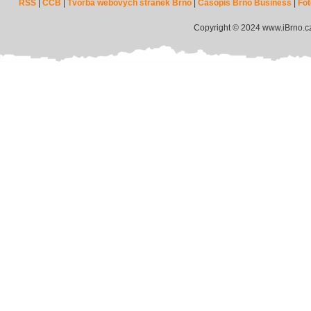
RSS
|
CCB
|
Tvorba webových stránek Brno
|
Časopis Brno Business
|
Fot
Copyright © 2024 www.iBrno.c