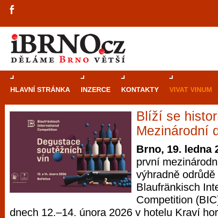
HLAVNÍ STRÁNKA
INZERCE
KONTAKTY
VIVAT VINUM
Blíží se histo
Průvodce
kasi
Mezinárodní 
Brně: Od rulet
Brno, 19. ledna 
automaty
první mezinárodn
výhradně odrůdě
Brno je měs
Blaufränkisch Int
zajímavé p
Competition (BIC)
restaurace, div
dnech 12.–14. února 2026 v hotelu Kraví hor
Mimo jiné je ale také místem, kde si můžet