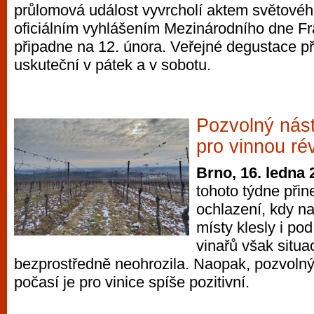
průlomová událost vyvrcholí aktem světové
vyzkoušet různé kasinové hry. V neustál
oficiálním vyhlášením Mezinárodního dne Fr
metropoli naleznete širokou nabídku her o
připadne na 12. února. Veřejné degustace př
po moderní automaty jak pro pravidelné n
uskuteční v pátek a v sobotu.
příležitostné hráče. V...
Pozvolný nás
pro vinnou ré
Brno, 16. ledna 
tohoto týdne přin
ochlazení, kdy n
místy klesly i po
vinařů však situa
bezprostředně neohrozila. Naopak, pozvoln
počasí je pro vinice spíše pozitivní.