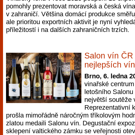
pomohly prezentovat moravská a česká vína 
v zahraničí. Většina domácí produkce směřu
ale prioritou exportních aktivit je nyní vyhl
příležitostí i na dalších zahraničních trzích.
Salon vín ČR 
nejlepších ví
Brno, 6. ledna 2
vinařské centrum 
letošního Salonu 
největší soutěže 
Reprezentativní k
prošla mimořádně náročným tříkolovým hod
zlatou medaili Salonu vín. Degustační expoz
sklepení valtického zámku se veřejnosti otev