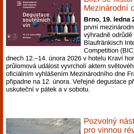
Mezinárodní 
Brno, 19. ledna 
první mezinárodn
výhradně odrůdě
Blaufränkisch Int
Competition (BIC)
dnech 12.–14. února 2026 v hotelu Kraví hor
průlomová událost vyvrcholí aktem světové
oficiálním vyhlášením Mezinárodního dne Fr
připadne na 12. února. Veřejné degustace př
uskuteční v pátek a v sobotu.
Pozvolný nás
pro vinnou ré