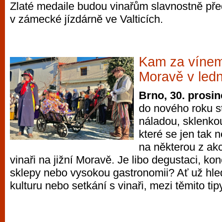
Zlaté medaile budou vinařům slavnostně př
v zámecké jízdárně ve Valticích.
Kam za vínem 
Moravě v led
Brno, 30. prosi
do nového roku s
náladou, sklenkou
které se jen tak
na některou z akc
vinaři na jižní Moravě. Je libo degustaci, kon
sklepy nebo vysokou gastronomii? Ať už hle
kulturu nebo setkání s vinaři, mezi těmito tipy