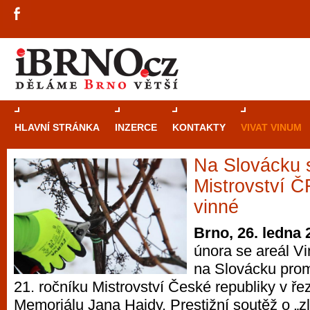
HLAVNÍ STRÁNKA
INZERCE
KONTAKTY
VIVAT VINUM
Na Slovácku 
Průvodce
kasi
Mistrovství Č
Brně: Od rulet
vinné
automaty
Brno, 26. ledna 
února se areál V
Brno je měs
na Slovácku prom
zajímavé p
21. ročníku Mistrovství České republiky v ře
restaurace, div
Memoriálu Jana Hajdy. Prestižní soutěž o „zl
Mimo jiné je ale také místem, kde si můžet