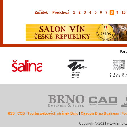
Začátek
Předchozí
1
2
3
4
5
6
7
8
9
10
Part
RSS
|
CCB
|
Tvorba webových stránek Brno
|
Časopis Brno Business
|
Fot
Copyright © 2024 www.iBrno.c