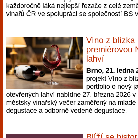
každoročně láká nejlepší řezače z celé zem
vyzkoušet různé kasinové hry. V neustál
vinařů ČR ve spolupráci se společností BS v
metropoli naleznete širokou nabídku her o
po moderní automaty jak pro pravidelné n
příležitostné hráče. V...
Víno z blízka
premiérovou 
lahví
Brno, 21. ledna 
projekt Víno z blí
portfolio o nový j
otevřených lahví nabídne 27. března 2026 v
městský vinařský večer zaměřený na mladé v
degustace a odborně vedené degustace.
Blíží se histo