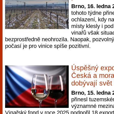
Brno, 16. ledna 
tohoto týdne přin
ochlazení, kdy n
místy klesly i po
vinařů však situa
bezprostředně neohrozila. Naopak, pozvoln
počasí je pro vinice spíše pozitivní.
Úspěšný expor
Česká a mora
dobývají svět
Brno, 15. ledna 
přinesl tuzemské
významné meziná
Vinařský fond v roce 2025 podpořil 18 export