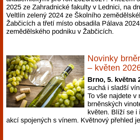
vyzkoušet různé kasinové hry. V neustál
2025 ze Zahradnické fakulty v Lednici, na d
metropoli naleznete širokou nabídku her o
Veltlín zelený 2024 ze Školního zemědělské
po moderní automaty jak pro pravidelné n
Žabčicích a třetí místo obsadila Pálava 202
příležitostné hráče. V...
zemědělského podniku v Žabčicích.
Novinky brně
– květen 202
Brno, 5. května
suchá i sladší vín
To vše najdete v
brněnských vinot
květen. Blíží se 
akcí spojených s vínem. Květnový přehled j