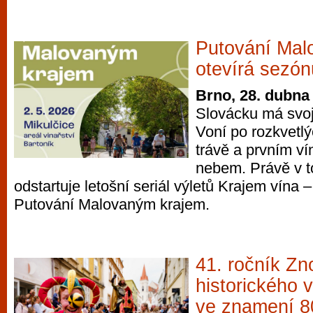
Putování Mal
otevírá sezón
Brno, 28. dubna
Slovácku má svoj
Voní po rozkvetl
trávě a prvním ví
nebem. Právě v 
odstartuje letošní seriál výletů Krajem vína 
Putování Malovaným krajem.
41. ročník Z
historického 
ve znamení 8