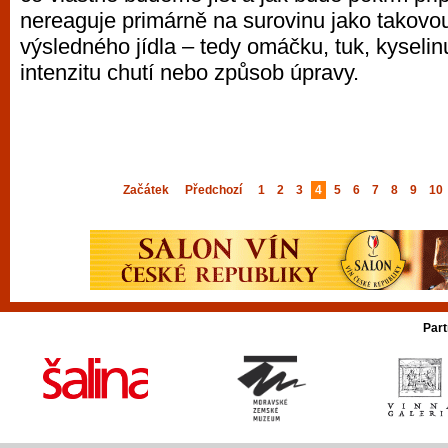
nereaguje primárně na surovinu jako takovou
výsledného jídla – tedy omáčku, tuk, kyselin
intenzitu chutí nebo způsob úpravy.
Začátek
Předchozí
1
2
3
4
5
6
7
8
9
10
Part