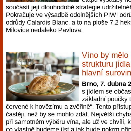
součástí její dlouhodobé strategie udržitelné
Pokračuje ve výsadbě odolnějších PIWI odr
odrůdy Calardis Blanc, a to na ploše 7,2 hek
Milovice nedaleko Pavlova.
Víno by mělo
strukturu jídl
hlavní surovi
Brno, 7. dubna 
s jídlem se obča
základní poučky t
červené k hovězímu a zvěřině“. Tento přístup
častěji, než by se mohlo zdát. Největší chyb
při samotném výběru vína, ale už ve chvíli,
co vlastně budeme jíst a jak bude pokrm přip