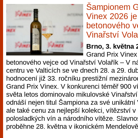
Šampionem G
Vinex 2026 je 
betonového v
Vinařství Vola
Brno, 3. května 
Grand Prix Vinex 
betonového vejce od Vinařství Volařík – V 
centru ve Valticích se ve dnech 28. a 29. du
hodnocení již 33. ročníku prestižní mezináro
Grand Prix Vinex. V konkurenci téměř 900 ví
světa letos dominovalo mikulovské Vinařství 
odnáší nejen titul Šampiona za své unikátní 
ale také cenu za nejlepší kolekci, vítězství v 
polosladkých vín a národního vítěze. Slavno
proběhne 28. května v ikonickém Mendelově 