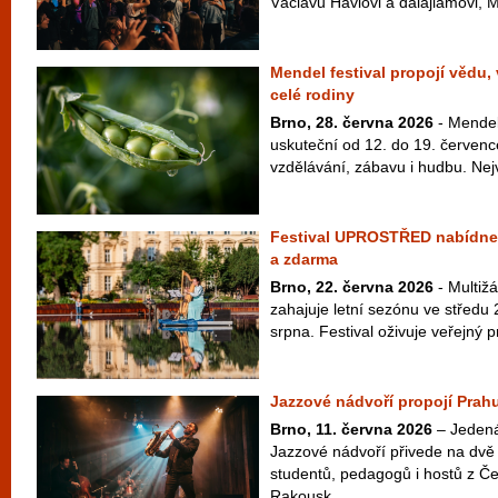
Václavu Havlovi a dalajlámovi, M
Mendel festival propojí vědu,
celé rodiny
Brno, 28. června 2026
- Mendel 
uskuteční od 12. do 19. červenc
vzdělávání, zábavu i hudbu. Nej
Festival UPROSTŘED nabídne 
a zdarma
Brno, 22. června 2026
- Multiž
zahajuje letní sezónu ve středu 
srpna. Festival oživuje veřejný pr
Jazzové nádvoří propojí Prahu
Brno, 11. června 2026
– Jedenác
Jazzové nádvoří přivede na dvě 
studentů, pedagogů i hostů z Č
Rakousk...