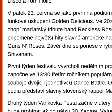
Disco a Tom Holič.
V pátek 23. června se jako první na pódiu
funkové uskupení Golden Delicious. Ve 20:
chopí maďarský tribute band Reckless Rose
připomene největší hity slavné americké ha
Guns N' Roses. Závěr dne se ponese v ryt
Shivanam.
První týden festivalu vyvrcholí nedělním p
započne ve 13:30 třetím ročníkem populárn
souboje dvojic i jednotlivců Dance Battle. 
pódiu představí slavný slovenský rapper Maj
Druhý týden Vaňkovka Festu začne v úterý 
bude probíhat až do pátku 30. června. Vstu