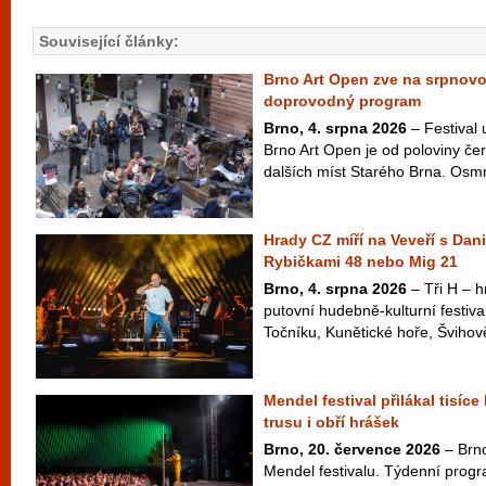
Související články:
Brno Art Open zve na srpnov
doprovodný program
Brno, 4. srpna 2026
– Festival
Brno Art Open je od poloviny čer
dalších míst Starého Brna. Osm
Hrady CZ míří na Veveří s Dan
Rybičkami 48 nebo Mig 21
Brno, 4. srpna 2026
– Tři H – hr
putovní hudebně-kulturní festiva
Točníku, Kunětické hoře, Švihově
Mendel festival přilákal tisíce
trusu i obří hrášek
Brno, 20. července 2026
– Brno
Mendel festivalu. Týdenní pro