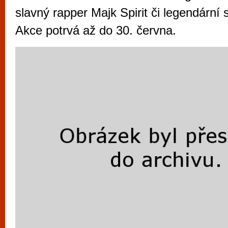
vyzkoušet různé kasinové hry. V neustál
slavný rapper Majk Spirit či legendární 
metropoli naleznete širokou nabídku her o
Akce potrvá až do 30. června.
po moderní automaty jak pro pravidelné n
příležitostné hráče. V...