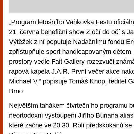
„Program letošního Vaňkovka Festu oficiáln
21. června benefiční show Z očí do očí s 
Výtěžek z ní poputuje Nadačnímu fondu Emi
zpřístupňuje sport handicapovaným dětem.
prostory vedle Fait Gallery rozezvučí znám
rapová kapela J.A.R. První večer akce na
Michael V,“ popisuje Tomáš Knop, ředitel 
Brno.
Největším tahákem čtvrtečního programu b
neortodoxní vystoupení Jiřího Buriana ali
které začne ve 20:30. Rolí předskokanů se