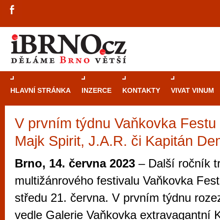
HLAVNÍ STRÁNKA
INZERCE
KONTAKTY
VIVAT VINUM
V prvním týdnu Vaňkovka Festu 
Průvodce
kasi
Majk Spirit, J.A.R. či Kapitán D
Brně: Od rulet
automaty
Brno, 14. června 2023
– Další ročník t
Brno je měs
multižánrového festivalu Vaňkovka Fest s
zajímavé p
středu 21. června. V prvním týdnu roze
restaurace, div
vedle Galerie Vaňkovka extravagantní 
Mimo jiné je ale také místem, kde si můžet