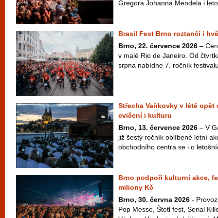
Gregora Johanna Mendela i letos 
Brasil Fest Brno roztančí i hv
Brno, 22. července 2026
– Cen
v malé Rio de Janeiro. Od čtvrt
srpna nabídne 7. ročník festivalu
Střecha Vaňkovky v létě opět 
cvičení i kulturu
Brno, 13. července 2026
– V Ga
již šestý ročník oblíbené letní 
obchodního centra se i o letošní
Brno podpoří kulturní akce, fe
miliony Kč
Brno, 30. června 2026
- Provoz
Pop Messe, Štetl fest, Serial Kil