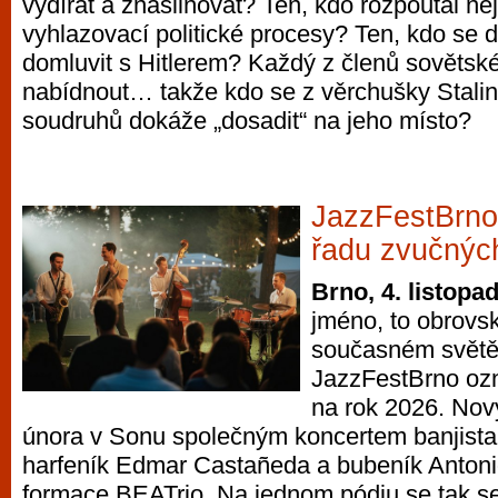
vydírat a znásilňovat? Ten, kdo rozpoutal nej
vyhlazovací politické procesy? Ten, kdo se 
domluvit s Hitlerem? Každý z členů sovětsk
nabídnout… takže kdo se z věrchušky Stali
soudruhů dokáže „dosadit“ na jeho místo?
JazzFestBrno
řadu zvučnýc
Brno, 4. listopa
jméno, to obrovs
současném světě 
JazzFestBrno oz
na rok 2026. Nový
února v Sonu společným koncertem banjista
harfeník Edmar Castañeda a bubeník Antoni
formace BEATrio. Na jednom pódiu se tak se