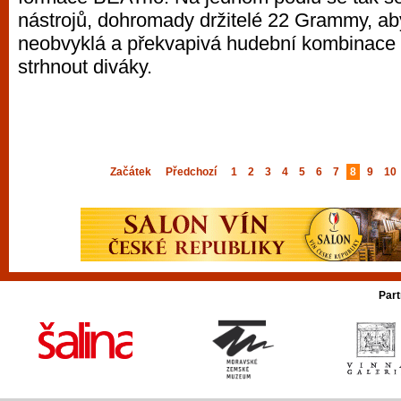
nástrojů, dohromady držitelé 22 Grammy, aby 
neobvyklá a překvapivá hudební kombinace 
strhnout diváky.
Začátek
Předchozí
1
2
3
4
5
6
7
8
9
10
Part