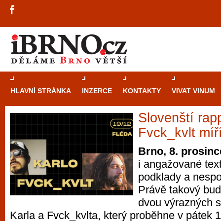
HLAVNÍ STRÁNKA
INZERCE
KONTAKTY
VIVAT VINUM
Slovenští rapp
Průvodce
kasi
Fvck_kvlt míř
Brně: Od rulet
Brno, 8. prosinc
automaty
i angažované tex
podklady a nespo
Brno je měs
Právě takový bud
zajímavé p
dvou výrazných s
restaurace, div
Karla a Fvck_kvlta, který proběhne v pátek 1
Mimo jiné je ale také místem, kde si můžet