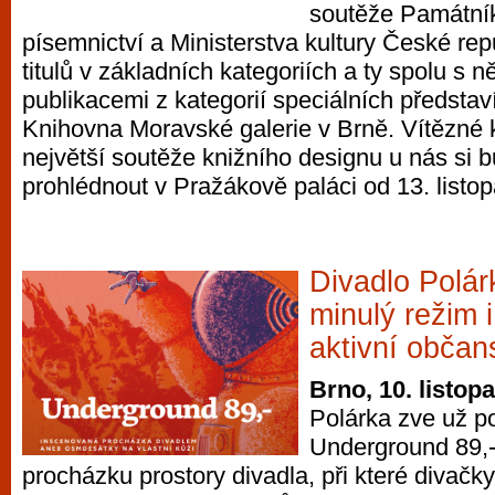
soutěže Památní
písemnictví a Ministerstva kultury České rep
titulů v základních kategoriích a ty spolu s 
publikacemi z kategorií speciálních předsta
Knihovna Moravské galerie v Brně. Vítězné k
největší soutěže knižního designu u nás si 
prohlédnout v Pražákově paláci od 13. listo
Divadlo Polá
minulý režim 
aktivní občan
Brno, 10. listop
Polárka zve už po
Underground 89,
procházku prostory divadla, při které divačky 