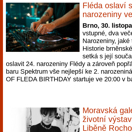
Fléda oslaví 
narozeniny ve
Brno, 30. listop
vstupné, dva veče
Narozeniny, jaké 
Historie brněnsk
setká s její souča
oslavit 24. narozeniny Flédy a zároveň popřá
baru Spektrum vše nejlepší ke 2. narozen
OF FLEDA BIRTHDAY startuje ve 20:00 v b
Moravská gale
životní výsta
Liběně Roch