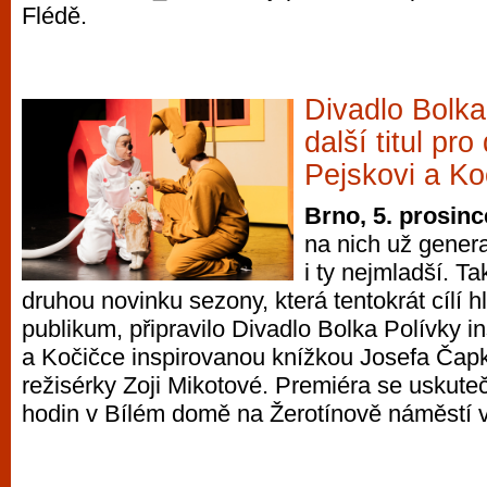
Flédě.
vyzkoušet různé kasinové hry. V neustál
metropoli naleznete širokou nabídku her o
po moderní automaty jak pro pravidelné n
příležitostné hráče. V...
Divadlo Bolka
další titul pro
Pejskovi a Ko
Brno, 5. prosinc
na nich už genera
i ty nejmladší. Ta
druhou novinku sezony, která tentokrát cílí 
publikum, připravilo Divadlo Bolka Polívky i
a Kočičce inspirovanou knížkou Josefa Čapk
režisérky Zoji Mikotové. Premiéra se uskuteč
hodin v Bílém domě na Žerotínově náměstí v