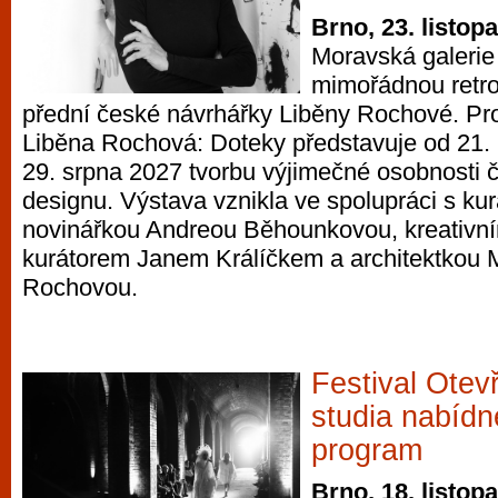
Brno, 23. listop
Moravská galerie
mimořádnou retro
přední české návrhářky Liběny Rochové. Pr
Liběna Rochová: Doteky představuje od 21. 
29. srpna 2027 tvorbu výjimečné osobnosti
designu. Výstava vznikla ve spolupráci s ku
novinářkou Andreou Běhounkovou, kreativní
kurátorem Janem Králíčkem a architektkou
Rochovou.
Festival Ote
studia nabídn
program
Brno, 18. listop