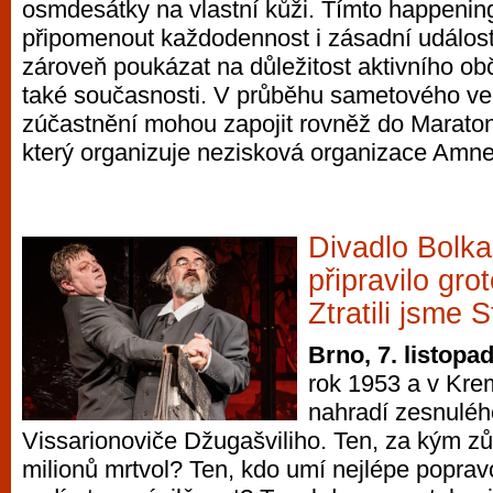
osmdesátky na vlastní kůži. Tímto happeni
připomenout každodennost i zásadní událost
zároveň poukázat na důležitost aktivního obča
také současnosti. V průběhu sametového ve
zúčastnění mohou zapojit rovněž do Maraton
který organizuje nezisková organizace Amnes
Divadlo Bolka
připravilo gro
Ztratili jsme S
Brno, 7. listopa
rok 1953 a v Krem
nahradí zesnuléh
Vissarionoviče Džugašviliho. Ten, za kým zů
milionů mrtvol? Ten, kdo umí nejlépe popravov