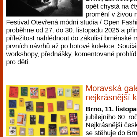
opět chystá na čt
promění v živou m
Festival Otevřená módní studia / Open Fashi
proběhne od 27. do 30. listopadu 2025 a při
příležitost nahlédnout do zákulisí brněnské
prvních návrhů až po hotové kolekce. Součá
workshopy, přednášky, komentované prohlídk
pro děti.
Moravská gal
nejkrásnější 
Brno, 11. listop
jubilejního 60. r
Nejkrásnější čes
se stěhuje do Brn