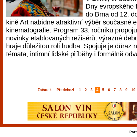
Dny evropského f
do Brna od 12. d
kině Art nabídne atraktivní výběr současné 
kinematografie. Program 33. ročníku propoj
novinky etablovaných režisérů, výrazné debut
hraje důležitou roli hudba. Spojuje je důraz 
témata, intimní lidské příběhy i formálně odv
Začátek
Předchozí
1
2
3
4
5
6
7
8
9
10
Part