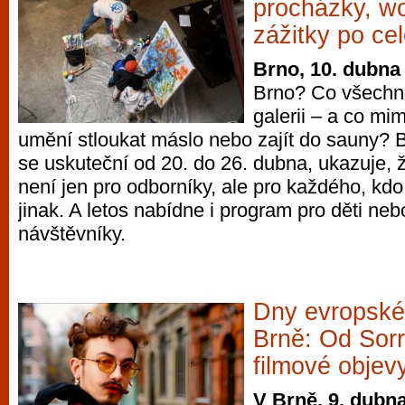
procházky, wo
zážitky po c
Brno, 10. dubna
Brno? Co všechno
galerii – a co mi
umění stloukat máslo nebo zajít do sauny? B
se uskuteční od 20. do 26. dubna, ukazuje,
není jen pro odborníky, ale pro každého, kd
jinak. A letos nabídne i program pro děti neb
návštěvníky.
Dny evropské
Brně: Od Sorr
filmové objev
V Brně, 9. dubn