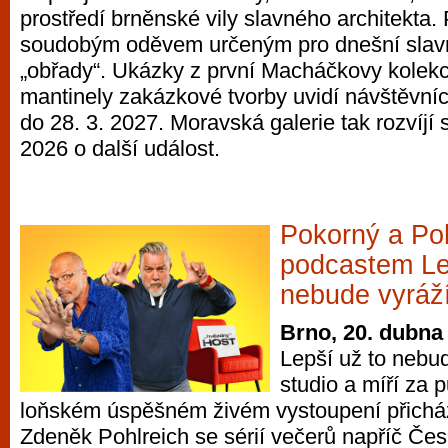
prostředí brněnské vily slavného architekta. 
vyzkoušet různé kasinové hry. V neustál
soudobým oděvem určeným pro dnešní slavnos
metropoli naleznete širokou nabídku her o
„obřady“. Ukázky z první Macháčkovy kolekc
po moderní automaty jak pro pravidelné n
mantinely zakázkové tvorby uvidí návštěvníci
příležitostné hráče. V...
do 28. 3. 2027. Moravská galerie tak rozvíjí
2026 o další událost.
Pokorný a Poh
podcastem Le
nebude vyráž
Brno, 20. dubna
Lepší už to nebu
studio a míří za 
loňském úspěšném živém vystoupení přicház
Zdeněk Pohlreich se sérií večerů napříč Čes