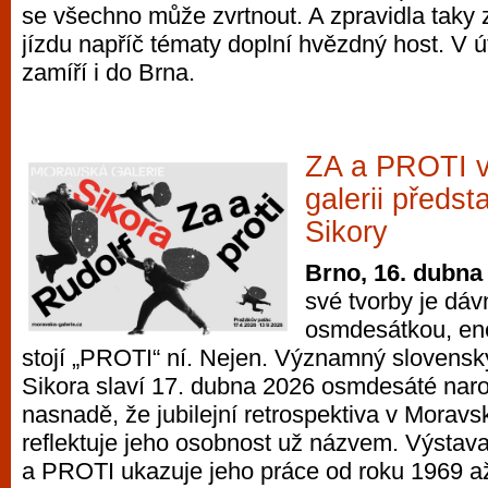
se všechno může zvrtnout. A zpravidla taky 
jízdu napříč tématy doplní hvězdný host. V 
zamíří i do Brna.
ZA a PROTI 
galerii předst
Sikory
Brno, 16. dubna
své tvorby je dáv
osmdesátkou, ener
stojí „PROTI“ ní. Nejen. Významný slovens
Sikora slaví 17. dubna 2026 osmdesáté naroz
nasnadě, že jubilejní retrospektiva v Moravsk
reflektuje jeho osobnost už názvem. Výstava
a PROTI ukazuje jeho práce od roku 1969 a