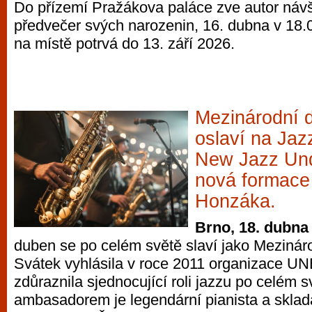
Do přízemí Pražákova paláce zve autor návš
předvečer svých narozenin, 16. dubna v 18.
na místě potrvá do 13. září 2026.
Mezinárodní 
oslaví na Jaz
New Jazz Un
nová formace
Honzáka.
Brno, 18. dubna
duben se po celém světě slaví jako Mezinár
Svátek vyhlásila v roce 2011 organizace 
zdůraznila sjednocující roli jazzu po celém s
ambasadorem je legendární pianista a sklad