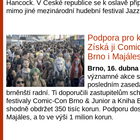
Hancock. V České republice se k oslavě přip
mimo jiné mezinárodní hudební festival Jaz
Podpora pro k
Získá ji Comi
Brno i Majále
Brno, 16. dubna
významné akce s
posledním zasedá
brněnští radní. Ti doporučili zastupitelům sch
festivaly Comic-Con Brno & Junior a Kniha B
shodně obdržet 350 tisíc korun. Podporu do
Majáles, a to ve výši 1 milion korun.