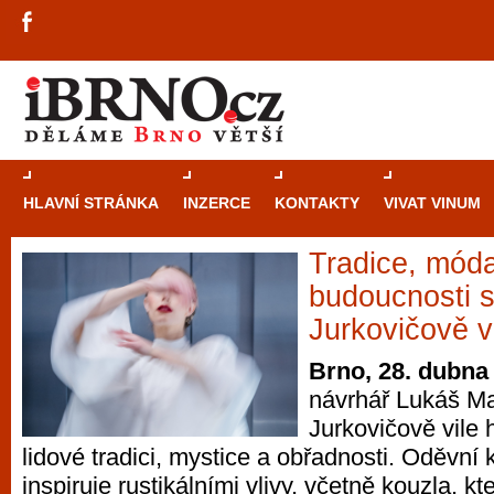
HLAVNÍ STRÁNKA
INZERCE
KONTAKTY
VIVAT VINUM
Tradice, móda
Průvodce
kasi
budoucnosti s
Brně: Od rulet
Jurkovičově v
automaty
Brno, 28. dubna
návrhář Lukáš M
Brno je měs
Jurkovičově vile 
zajímavé p
lidové tradici, mystice a obřadnosti. Oděvn
restaurace, div
inspiruje rustikálními vlivy, včetně kouzla, k
Mimo jiné je ale také místem, kde si můžet