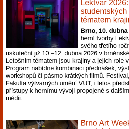
Lektvar 2026:
studentských 
tématem kraji
Brno, 10. dubna
herní tvorby Lekt
svého třetího roč
uskuteční již 10.–12. dubna 2026 v brněnské
Letošním tématem jsou krajiny a jejich role v
Program nabídne kombinaci přednášek, výsta
workshopů či pásmo krátkých filmů. Festival
Fakulta výtvarných umění VUT, i letos předst
přístupy k hernímu vývoji propojené s další
médii.
Brno Art Wee