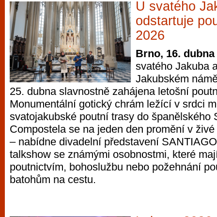
U svatého Ja
odstartuje po
2026
Brno, 16. dubna
svatého Jakuba a
Jakubském náměs
25. dubna slavnostně zahájena letošní pout
Monumentální gotický chrám ležící v srdci m
svatojakubské poutní trasy do španělského 
Compostela se na jeden den promění v živé 
– nabídne divadelní představení SANTIAGO č
talkshow se známými osobnostmi, které maj
poutnictvím, bohoslužbu nebo požehnání pou
batohům na cestu.